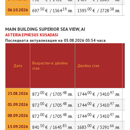
.50
.19
.00
.38
06.10.2026
697
€ / 1364
лв.
1395
€ / 2728
лв.
19
MAIN BUILDING SUPERIOR SEA VIEW, AI
ASTERIA EPHESUS KUSADASI
Последната актуализация на 03.08.2026 03:34 часа
Възрастен в двойна
Дв
Дата
Двойна стая
стая
ле
.00
.48
.00
.97
25.08.2026
872
€ / 1705
лв.
1744
€ / 3410
лв.
24
.00
.48
.00
.97
01.09.2026
872
€ / 1705
лв.
1744
€ / 3410
лв.
24
.00
.48
.00
.97
08.09.2026
872
€ / 1705
лв.
1744
€ / 3410
лв.
24
.50
.83
.00
.66
15.09.2026
841
€ / 1645
лв.
1683
€ / 3291
лв.
23