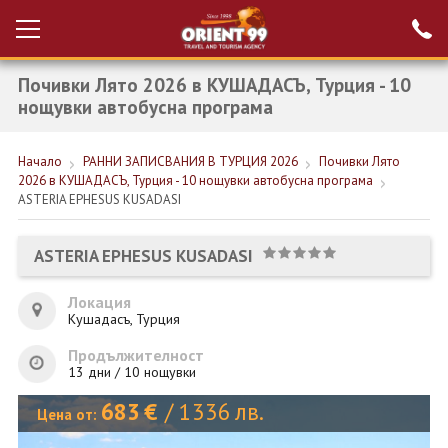
Почивки Лято 2026 в КУШАДАСЪ, Турция - 10
Проверка на
Вход за агенти
резервация
нощувки автобусна програма
РАННИ ЗАПИСВАНИЯ ТУРЦИЯ
Начало
РАННИ ЗАПИСВАНИЯ В ТУРЦИЯ 2026
Почивки Лято
2026 в КУШАДАСЪ, Турция - 10 нощувки автобусна програма
НОВА ГОДИНА ТУРЦИЯ
ASTERIA EPHESUS KUSADASI
НОВА ГОДИНА
ASTERIA EPHESUS KUSADASI
ПОЧИВКИ
Локация
КРУИЗИ
Кушадасъ, Турция
ЕКЗОТИКА
Продължителност
13 дни / 10 нощувки
ЕКСКУРЗИИ
683
€
/
1336
лв.
Цена от: