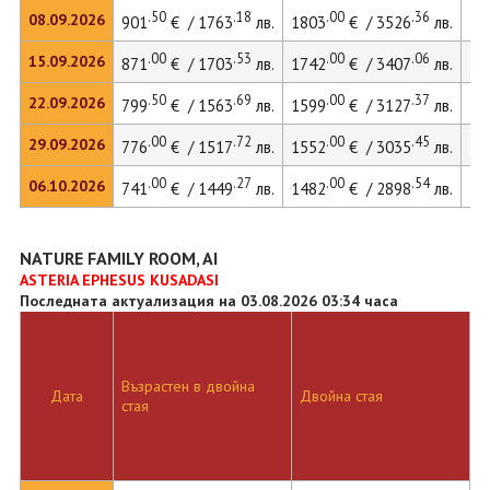
.50
.18
.00
.36
08.09.2026
901
€ / 1763
лв.
1803
€ / 3526
лв.
25
.00
.53
.00
.06
15.09.2026
871
€ / 1703
лв.
1742
€ / 3407
лв.
24
.50
.69
.00
.37
22.09.2026
799
€ / 1563
лв.
1599
€ / 3127
лв.
22
.00
.72
.00
.45
29.09.2026
776
€ / 1517
лв.
1552
€ / 3035
лв.
.00
.27
.00
.54
06.10.2026
741
€ / 1449
лв.
1482
€ / 2898
лв.
20
NATURE FAMILY ROOM, AI
ASTERIA EPHESUS KUSADASI
Последната актуализация на 03.08.2026 03:34 часа
Възрастен в двойна
Д
Дата
Двойна стая
стая
л