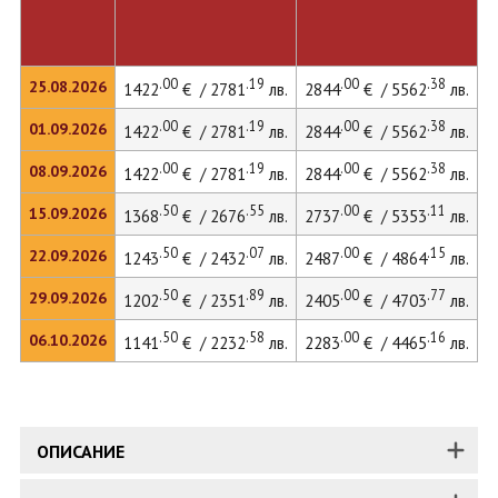
.00
.19
.00
.38
25.08.2026
1422
€ / 2781
лв.
2844
€ / 5562
лв.
2
.00
.19
.00
.38
01.09.2026
1422
€ / 2781
лв.
2844
€ / 5562
лв.
2
.00
.19
.00
.38
08.09.2026
1422
€ / 2781
лв.
2844
€ / 5562
лв.
2
.50
.55
.00
.11
15.09.2026
1368
€ / 2676
лв.
2737
€ / 5353
лв.
2
.50
.07
.00
.15
22.09.2026
1243
€ / 2432
лв.
2487
€ / 4864
лв.
2
.50
.89
.00
.77
29.09.2026
1202
€ / 2351
лв.
2405
€ / 4703
лв.
.50
.58
.00
.16
06.10.2026
1141
€ / 2232
лв.
2283
€ / 4465
лв.
2
ОПИСАНИЕ