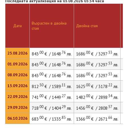
Последната актуализация на 03.08.2026 03:34 часа
Възрастен в двойна
Дв
Дата
Двойна стая
стая
ле
.00
.76
.00
.53
25.08.2026
843
€ / 1648
лв.
1686
€ / 3297
лв.
23
.00
.76
.00
.53
01.09.2026
843
€ / 1648
лв.
1686
€ / 3297
лв.
23
.00
.76
.00
.53
08.09.2026
843
€ / 1648
лв.
1686
€ / 3297
лв.
23
.50
.11
.00
.22
15.09.2026
812
€ / 1589
лв.
1625
€ / 3178
лв.
22
.00
.27
.00
.54
22.09.2026
741
€ / 1449
лв.
1482
€ / 2898
лв.
20
.00
.29
.00
.57
29.09.2026
718
€ / 1404
лв.
1436
€ / 2808
лв.
.00
.83
.00
.66
06.10.2026
683
€ / 1335
лв.
1366
€ / 2671
лв.
19