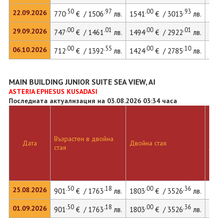
.50
.97
.00
.93
22.09.2026
770
€ / 1506
лв.
1541
€ / 3013
лв.
21
.00
.01
.00
.01
29.09.2026
747
€ / 1461
лв.
1494
€ / 2922
лв.
.00
.55
.00
.10
06.10.2026
712
€ / 1392
лв.
1424
€ / 2785
лв.
20
MAIN BUILDING JUNIOR SUITE SEA VIEW, AI
ASTERIA EPHESUS KUSADASI
Последната актуализация на 03.08.2026 03:34 часа
Възрастен в двойна
Дв
Дата
Двойна стая
стая
ле
.50
.18
.00
.36
25.08.2026
901
€ / 1763
лв.
1803
€ / 3526
лв.
25
.50
.18
.00
.36
01.09.2026
901
€ / 1763
лв.
1803
€ / 3526
лв.
25