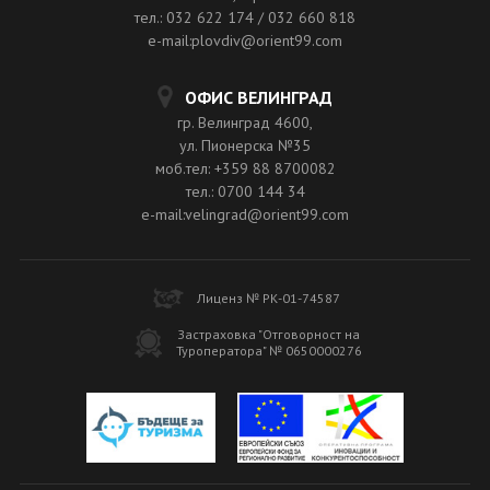
тел.: 032 622 174 / 032 660 818
e-mail:plovdiv@orient99.com
ОФИС ВЕЛИНГРАД
гр. Велинград 4600,
ул. Пионерска №35
моб.тел: +359 88 8700082
тел.: 0700 144 34
e-mail:velingrad@orient99.com
Лиценз № РК-01-74587
Застраховка "Отговорност на
Туроператора" № 0650000276