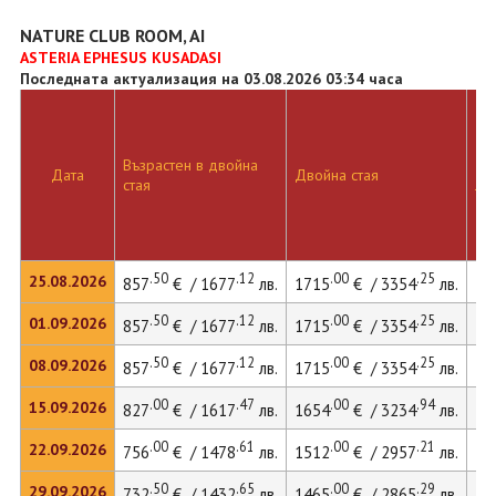
NATURE CLUB ROOM, AI
ASTERIA EPHESUS KUSADASI
Последната актуализация на 03.08.2026 03:34 часа
Възрастен в двойна
Дв
Дата
Двойна стая
стая
ле
.50
.12
.00
.25
25.08.2026
857
€ / 1677
лв.
1715
€ / 3354
лв.
24
.50
.12
.00
.25
01.09.2026
857
€ / 1677
лв.
1715
€ / 3354
лв.
24
.50
.12
.00
.25
08.09.2026
857
€ / 1677
лв.
1715
€ / 3354
лв.
24
.00
.47
.00
.94
15.09.2026
827
€ / 1617
лв.
1654
€ / 3234
лв.
23
.00
.61
.00
.21
22.09.2026
756
€ / 1478
лв.
1512
€ / 2957
лв.
21
.50
.65
.00
.29
29.09.2026
732
€ / 1432
лв.
1465
€ / 2865
лв.