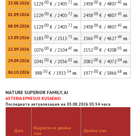
.00
.72
.00
.43
25.08.2026
1229
€ / 2403
лв.
2458
€ / 4807
лв.
2
.00
.72
.00
.43
01.09.2026
1229
€ / 2403
лв.
2458
€ / 4807
лв.
2
.00
.72
.00
.43
08.09.2026
1229
€ / 2403
лв.
2458
€ / 4807
лв.
2
.00
.75
.00
.49
15.09.2026
1183
€ / 2313
лв.
2366
€ / 4627
лв.
2
.00
.47
.00
.95
22.09.2026
1076
€ / 2104
лв.
2152
€ / 4208
лв.
2
.00
.02
.00
.04
29.09.2026
1041
€ / 2036
лв.
2082
€ / 4072
лв.
.50
.34
.00
.68
06.10.2026
988
€ / 1933
лв.
1977
€ / 3866
лв.
2
NATURE SUPERIOR FAMILY, AI
ASTERIA EPHESUS KUSADASI
Последната актуализация на 03.08.2026 03:34 часа
Възрастен в двойна
Д
Дата
Двойна стая
стая
л