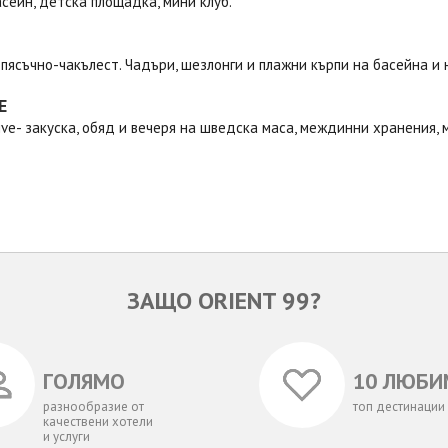
сейн, детска площадка, мини клуб.
 пясъчно-чакълест. Чадъри, шезлонги и плажни кърпи на басейна и 
Е
sive- закуска, обяд и вечеря на шведска маса, междинни хранения,
ЗАЩО ORIENT 99?
ГОЛЯМО
10 ЛЮБИ
разнообразие от
топ дестинации
качествени хотели
и услуги