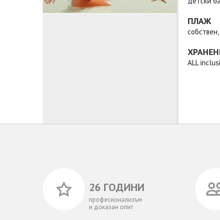
детски ба
ПЛАЖ
собствен,
ХРАНЕН
ALL inclu
26 ГОДИНИ
професионализъм
и доказан опит