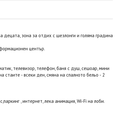
за децата, зона за отдих с шезлонги и голяма градина
информационен център.
матик, телевизор, телефон, баня с душ, сешоар, мини
на стаите - всеки ден, смяна на спалното бельо - 2
,паркинг , интернет, лека анимация, Wi-Fi на лоби.