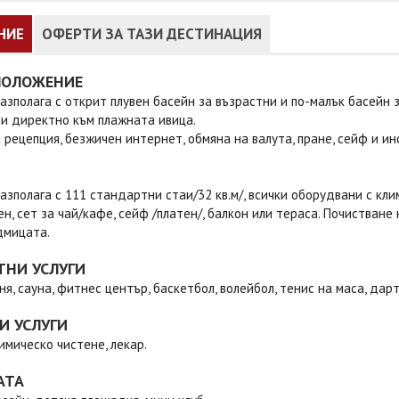
НИЕ
ОФЕРТИ ЗА ТАЗИ ДЕСТИНАЦИЯ
ПОЛОЖЕНИЕ
азполага с открит плувен басейн за възрастни и по-малък басейн 
и директно към плажната ивица.
 рецепция, безжичен интернет, обмяна на валута, пране, сейф и 
азполага с 111 стандартни стаи/32 кв.м/, всички оборудвани с кли
ен, сет за чай/кафе, сейф /платен/, балкон или тераса. Почистване 
дмицата.
ТНИ УСЛУГИ
ня, сауна, фитнес център, баскетбол, волейбол, тенис на маса, дартс
И УСЛУГИ
имическо чистене, лекар.
АТА