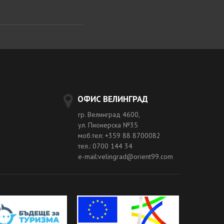
ОФИС ВЕЛИНГРАД
гр. Велинград 4600,
ул. Пионерска №35
моб.тел: +359 88 8700082
тел.: 0700 144 34
e-mail:velingrad@orient99.com