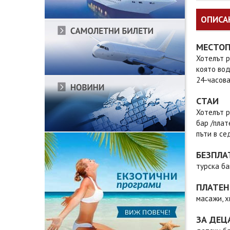
ОПИСА
МЕСТО
Хотелът р
която вод
24-часова
СТАИ
Хотелът р
бар /плат
пъти в се
БЕЗПЛА
турска ба
ПЛАТЕН
масажи, х
ЗА ДЕЦ