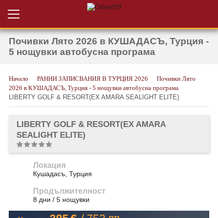
Почивки Лято 2026 в КУШАДАСЪ, Турция -
Проверка на
Вход за агенти
резервация
5 нощувки автобусна програма
РАННИ ЗАПИСВАНИЯ ТУРЦИЯ
Начало
РАННИ ЗАПИСВАНИЯ В ТУРЦИЯ 2026
Почивки Лято
2026 в КУШАДАСЪ, Турция - 5 нощувки автобусна програма
НОВА ГОДИНА ТУРЦИЯ
LIBERTY GOLF & RESORT(EX AMARA SEALIGHT ELITE)
НОВА ГОДИНА
LIBERTY GOLF & RESORT(EX AMARA
ПОЧИВКИ
SEALIGHT ELITE)
КРУИЗИ
Локация
ЕКЗОТИКА
Кушадасъ, Турция
ЕКСКУРЗИИ
Продължителност
8 дни / 5 нощувки