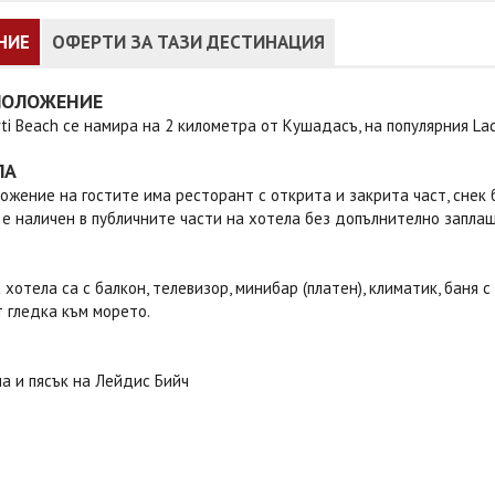
НИЕ
ОФЕРТИ ЗА ТАЗИ ДЕСТИНАЦИЯ
ПОЛОЖЕНИЕ
ti Beach се намира на 2 километра от Кушадасъ, на популярния La
ЛА
ожение на гостите има ресторант с открита и закрита част, снек б
е наличен в публичните части на хотела без допълнително заплаща
 хотела са с балкон, телевизор, минибар (платен), климатик, баня 
 гледка към морето.
а и пясък на Лейдис Бийч