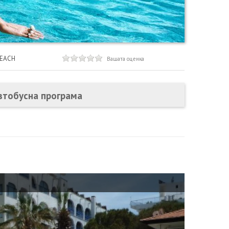
BEACH
Вашата оценка
втобусна програма