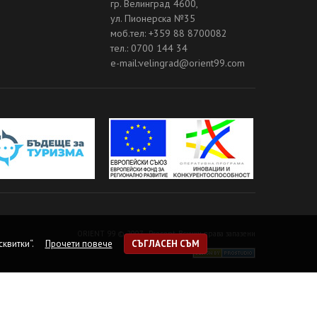
гр. Велинград 4600,
ул. Пионерска №35
моб.тел: +359 88 8700082
тел.: 0700 144 34
e-mail:velingrad@orient99.com
ORIENT 99 © 2007 - Present. Всички права запазени
квитки“.
Прочети повече
СЪГЛАСЕН СЪМ