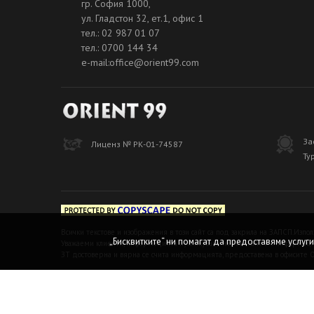
гр. София 1000,
ул. Гладстон 32, ет.1, офис 1
тел.: 02 987 01 07
тел.: 0700 144 34
e-mail:office@orient99.com
За
Лиценз № РК-01-74587
Ту
Всички текстове и изображения в този сайт са под закрила на ЗАПСП.Изпол
„Бисквитките“ ни помагат да предоставяме услуги
Уважаеми клиенти, информацията публикувана на този сайт е с информацио
ЗТ достоверна и вярна се счита информацията, предоставена в офисите