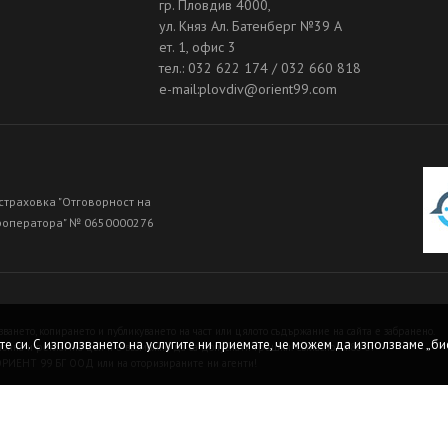
гр. Пловдив 4000,
ул. Княз Ал. Батенберг №39 A
ет. 1, офис 3
тел.: 032 622 174 / 032 660 818
e-mail:plovdiv@orient99.com
страховка "Отговорност на
роператора" № 0650000276
зването, копирането и публикуването на част или цялото съдържание на сайта е забранено.
те си. С използването на услугите ни приемате, че можем да използваме „бис
нна и рекламна цел и е възможно да са допуснати грешки. Съгласно чл.80 от
 ОРИЕНТ 99 БГ ООД или на оторизираните ни агенти!