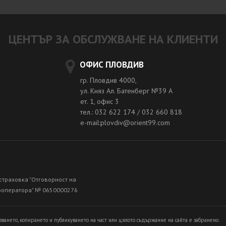
ЦЕНТЪР ЗА ОБСЛУЖВАНЕ НА КЛИЕНТИ
ОФИС ПЛОВДИВ
гр. Пловдив 4000,
ул. Княз Ал. Батенберг №39 A
ет. 1, офис 3
тел.: 032 622 174 / 032 660 818
e-mail:plovdiv@orient99.com
страховка "Отговорност на
роператора" № 0650000276
зването, копирането и публикуването на част или цялото съдържание на сайта е забранено.