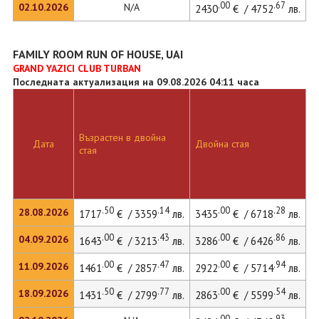
.00
.67
02.10.2026
N/A
2430
€ / 4752
лв.
FAMILY ROOM RUN OF HOUSE, UAI
GRAND YAZICI CLUB TURBAN
Последната актуализация на 09.08.2026 04:11 часа
Д
Възрастен в двойна
с
Дата
Двойна стая
стая
д
л
.50
.14
.00
.28
28.08.2026
1717
€ / 3359
лв.
3435
€ / 6718
лв.
.00
.43
.00
.86
04.09.2026
1643
€ / 3213
лв.
3286
€ / 6426
лв.
.00
.47
.00
.94
11.09.2026
1461
€ / 2857
лв.
2922
€ / 5714
лв.
.50
.77
.00
.54
18.09.2026
1431
€ / 2799
лв.
2863
€ / 5599
лв.
.00
.93