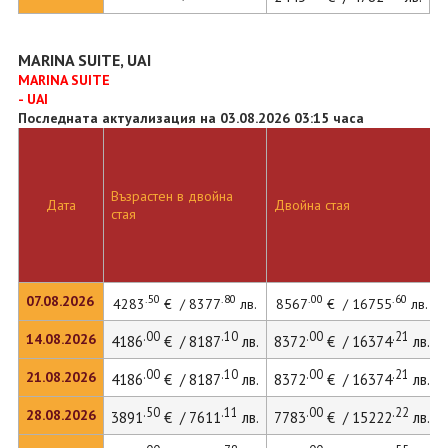
MARINA SUITE, UAI
MARINA SUITE
- UAI
Последната актуализация на 03.08.2026 03:15 часа
Възрастен в двойна
Дата
Двойна стая
стая
.50
.80
.00
.60
07.08.2026
4283
€ / 8377
лв.
8567
€ / 16755
лв.
.00
.10
.00
.21
14.08.2026
4186
€ / 8187
лв.
8372
€ / 16374
лв.
.00
.10
.00
.21
21.08.2026
4186
€ / 8187
лв.
8372
€ / 16374
лв.
.50
.11
.00
.22
28.08.2026
3891
€ / 7611
лв.
7783
€ / 15222
лв.