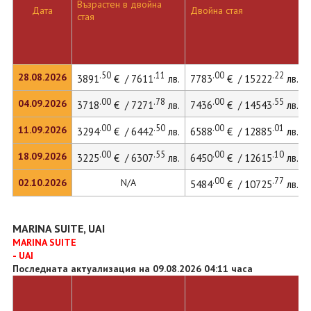
Възрастен в двойна
Дата
Двойна стая
стая
.50
.11
.00
.22
28.08.2026
3891
€ / 7611
лв.
7783
€ / 15222
лв.
.00
.78
.00
.55
04.09.2026
3718
€ / 7271
лв.
7436
€ / 14543
лв.
.00
.50
.00
.01
11.09.2026
3294
€ / 6442
лв.
6588
€ / 12885
лв.
.00
.55
.00
.10
18.09.2026
3225
€ / 6307
лв.
6450
€ / 12615
лв.
.00
.77
02.10.2026
N/A
5484
€ / 10725
лв.
MARINA SUITE, UAI
MARINA SUITE
- UAI
Последната актуализация на 09.08.2026 04:11 часа