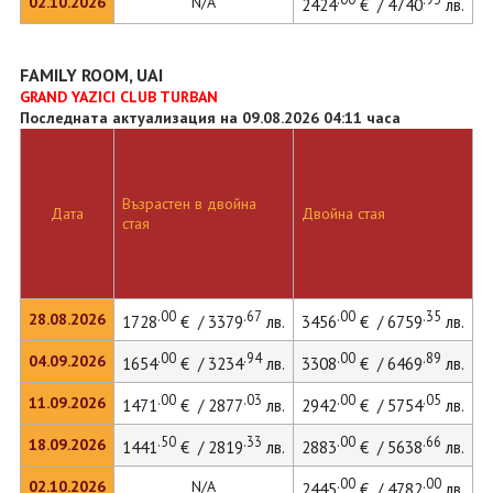
02.10.2026
N/A
2424
€ / 4740
лв.
FAMILY ROOM, UAI
GRAND YAZICI CLUB TURBAN
Последната актуализация на 09.08.2026 04:11 часа
Д
Възрастен в двойна
с
Дата
Двойна стая
стая
д
л
.00
.67
.00
.35
28.08.2026
1728
€ / 3379
лв.
3456
€ / 6759
лв.
.00
.94
.00
.89
04.09.2026
1654
€ / 3234
лв.
3308
€ / 6469
лв.
.00
.03
.00
.05
11.09.2026
1471
€ / 2877
лв.
2942
€ / 5754
лв.
.50
.33
.00
.66
18.09.2026
1441
€ / 2819
лв.
2883
€ / 5638
лв.
.00
.00
02.10.2026
N/A
2445
€ / 4782
лв.