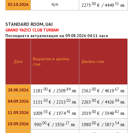
.00
.51
02.10.2026
N/A
2275
€ / 4449
лв.
STANDARD ROOM, UAI
GRAND YAZICI CLUB TURBAN
Последната актуализация на 09.08.2026 04:11 часа
Д
Възрастен в двойна
с
Дата
Двойна стая
стая
д
л
.00
.84
.00
.67
28.08.2026
1181
€ / 2309
лв.
2362
€ / 4619
лв.
.50
.02
.00
.04
04.09.2026
1131
€ / 2213
лв.
2263
€ / 4426
лв.
.50
.41
.00
.82
11.09.2026
1009
€ / 1974
лв.
2019
€ / 3948
лв.
.00
.27
.00
.54
18.09.2026
990
€ / 1936
лв.
1980
€ / 3872
лв.