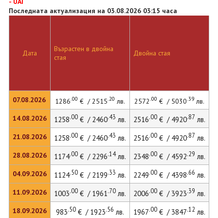
- UAI
Последната актуализация на 03.08.2026 03:15 часа
Възрастен в двойна
Д
Дата
Двойна стая
стая
л
.00
.20
.00
.39
07.08.2026
1286
€ / 2515
лв.
2572
€ / 5030
лв.
3
.00
.43
.00
.87
14.08.2026
1258
€ / 2460
лв.
2516
€ / 4920
лв.
3
.00
.43
.00
.87
21.08.2026
1258
€ / 2460
лв.
2516
€ / 4920
лв.
3
.00
.14
.00
.29
28.08.2026
1174
€ / 2296
лв.
2348
€ / 4592
лв.
3
.50
.33
.00
.66
04.09.2026
1124
€ / 2199
лв.
2249
€ / 4398
лв.
3
.00
.70
.00
.39
11.09.2026
1003
€ / 1961
лв.
2006
€ / 3923
лв.
2
.50
.56
.00
.12
18.09.2026
983
€ / 1923
лв.
1967
€ / 3847
лв.
2