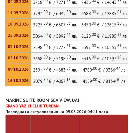
.00
.78
.00
.55
04.09.2026
3718
€ / 7271
лв.
7436
€ / 14543
лв.
.00
.50
.00
.01
11.09.2026
3294
€ / 6442
лв.
6588
€ / 12885
лв.
.00
.55
.00
.10
18.09.2026
3225
€ / 6307
лв.
6450
€ / 12615
лв.
.00
.66
.00
.33
25.09.2026
3064
€ / 5992
лв.
6128
€ / 11985
лв.
.50
.81
.00
.61
02.10.2026
2698
€ / 5277
лв.
5397
€ / 10555
лв.
.00
.60
.00
.19
05.10.2026
2658
€ / 5198
лв.
5316
€ / 10397
лв.
.50
.23
.00
.47
09.10.2026
2394
€ / 4683
лв.
4789
€ / 9366
лв.
.50
.15
.00
.30
16.10.2026
2079
€ / 4067
лв.
4159
€ / 8134
лв.
MARINE SUITE ROOM SEA VIEW, UAI
GRAND YAZICI CLUB TURBAN
Последната актуализация на 09.08.2026 04:11 часа