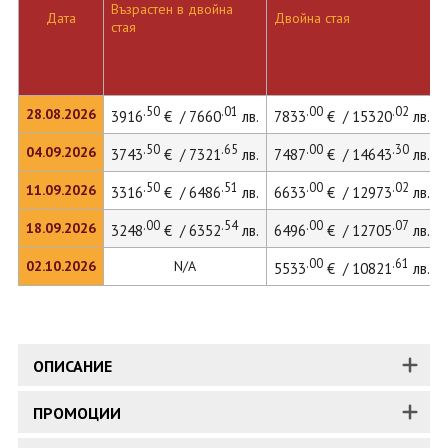
Възрастен в двойна
Дата
Двойна стая
стая
.50
.01
.00
.02
28.08.2026
3916
€ / 7660
лв.
7833
€ / 15320
лв.
.50
.65
.00
.30
04.09.2026
3743
€ / 7321
лв.
7487
€ / 14643
лв.
.50
.51
.00
.02
11.09.2026
3316
€ / 6486
лв.
6633
€ / 12973
лв.
.00
.54
.00
.07
18.09.2026
3248
€ / 6352
лв.
6496
€ / 12705
лв.
.00
.61
02.10.2026
N/A
5533
€ / 10821
лв.
ОПИСАНИЕ
ПРОМОЦИИ