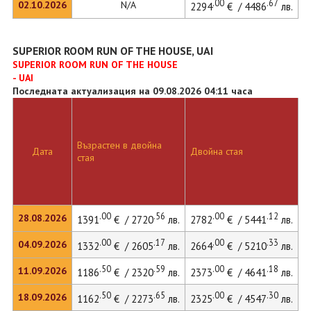
.00
.67
02.10.2026
N/A
2294
€ / 4486
лв.
SUPERIOR ROOM RUN OF THE HOUSE, UAI
SUPERIOR ROOM RUN OF THE HOUSE
- UAI
Последната актуализация на 09.08.2026 04:11 часа
Д
Възрастен в двойна
с
Дата
Двойна стая
стая
д
л
.00
.56
.00
.12
28.08.2026
1391
€ / 2720
лв.
2782
€ / 5441
лв.
.00
.17
.00
.33
04.09.2026
1332
€ / 2605
лв.
2664
€ / 5210
лв.
.50
.59
.00
.18
11.09.2026
1186
€ / 2320
лв.
2373
€ / 4641
лв.
.50
.65
.00
.30
18.09.2026
1162
€ / 2273
лв.
2325
€ / 4547
лв.