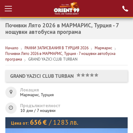
Почивки Лято 2026 в МАРМАРИС, Турция - 7
Проверка на
Вход за агенти
резервация
нощувки автобусна програма
РАННИ ЗАПИСВАНИЯ ТУРЦИЯ
Начало
РАННИ ЗАПИСВАНИЯ В ТУРЦИЯ 2026
Мармарис
Почивки Лято 2026 в МАРМАРИС, Турция - 7 нощувки автобусна
НОВА ГОДИНА ТУРЦИЯ
програма
GRAND YAZICI CLUB TURBAN
НОВА ГОДИНА
GRAND YAZICI CLUB TURBAN
ПОЧИВКИ
Локация
КРУИЗИ
Мармарис, Турция
ЕКЗОТИКА
Продължителност
10 дни / 7 нощувки
ЕКСКУРЗИИ
656
€
/
1283
лв.
Цена от: