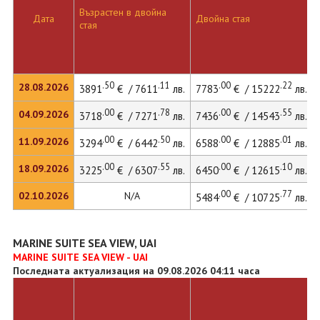
Възрастен в двойна
Дата
Двойна стая
стая
.50
.11
.00
.22
28.08.2026
3891
€ / 7611
лв.
7783
€ / 15222
лв.
.00
.78
.00
.55
04.09.2026
3718
€ / 7271
лв.
7436
€ / 14543
лв.
.00
.50
.00
.01
11.09.2026
3294
€ / 6442
лв.
6588
€ / 12885
лв.
.00
.55
.00
.10
18.09.2026
3225
€ / 6307
лв.
6450
€ / 12615
лв.
.00
.77
02.10.2026
N/A
5484
€ / 10725
лв.
MARINE SUITE SEA VIEW, UAI
MARINE SUITE SEA VIEW - UAI
Последната актуализация на 09.08.2026 04:11 часа