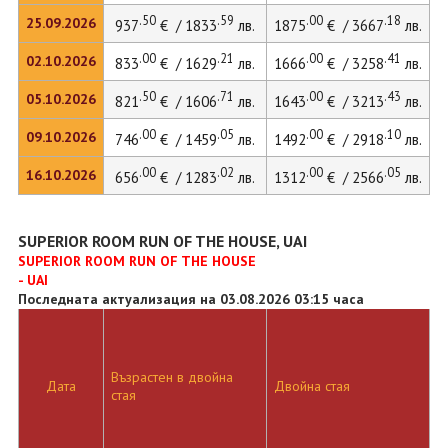
.50
.59
.00
.18
25.09.2026
937
€ / 1833
лв.
1875
€ / 3667
лв.
2
.00
.21
.00
.41
02.10.2026
833
€ / 1629
лв.
1666
€ / 3258
лв.
2
.50
.71
.00
.43
05.10.2026
821
€ / 1606
лв.
1643
€ / 3213
лв.
2
.00
.05
.00
.10
09.10.2026
746
€ / 1459
лв.
1492
€ / 2918
лв.
2
.00
.02
.00
.05
16.10.2026
656
€ / 1283
лв.
1312
€ / 2566
лв.
1
SUPERIOR ROOM RUN OF THE HOUSE, UAI
SUPERIOR ROOM RUN OF THE HOUSE
- UAI
Последната актуализация на 03.08.2026 03:15 часа
Възрастен в двойна
Д
Дата
Двойна стая
стая
л