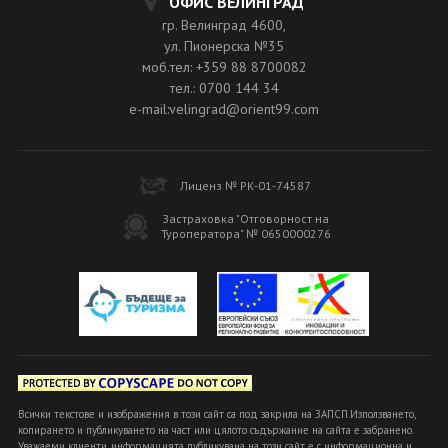
ОФИС ВЕЛИНГРАД
гр. Велинград 4600,
ул. Пионерска №35
моб.тел: +359 88 8700082
тел.: 0700 144 34
e-mail:velingrad@orient99.com
Лиценз № РК-01-74587
Застраховка "Отговорност на
Туроператора" № 0650000276
Всички текстове и изображения в този сайт са под закрила на ЗАПСП.Използването,
копирането и публикуването на част или цялото съдържание на сайта е забранено.
Уважаеми клиенти, информацията публикувана на този сайт е с информационна и