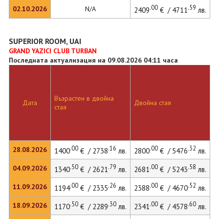
.00
.59
02.10.2026
N/A
2409
€ / 4711
лв.
SUPERIOR ROOM, UAI
GRAND YAZICI CLUB TURBAN
Последната актуализация на 09.08.2026 04:11 часа
Д
Възрастен в двойна
с
Дата
Двойна стая
стая
д
л
.00
.16
.00
.32
28.08.2026
1400
€ / 2738
лв.
2800
€ / 5476
лв.
.50
.79
.00
.58
04.09.2026
1340
€ / 2621
лв.
2681
€ / 5243
лв.
.00
.26
.00
.52
11.09.2026
1194
€ / 2335
лв.
2388
€ / 4670
лв.
.50
.30
.00
.60
18.09.2026
1170
€ / 2289
лв.
2341
€ / 4578
лв.