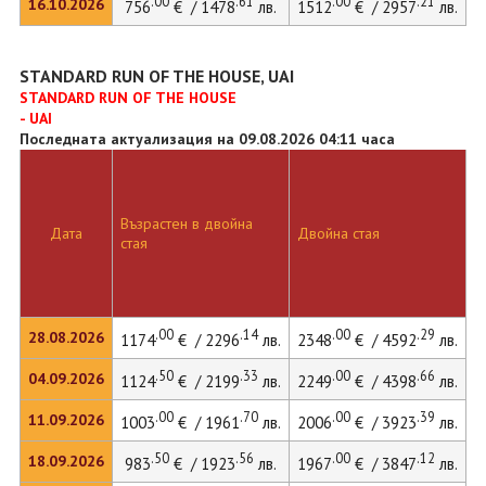
.00
.61
.00
.21
16.10.2026
756
€ / 1478
лв.
1512
€ / 2957
лв.
1
STANDARD RUN OF THE HOUSE, UAI
STANDARD RUN OF THE HOUSE
- UAI
Последната актуализация на 09.08.2026 04:11 часа
Д
Възрастен в двойна
с
Дата
Двойна стая
стая
д
л
.00
.14
.00
.29
28.08.2026
1174
€ / 2296
лв.
2348
€ / 4592
лв.
.50
.33
.00
.66
04.09.2026
1124
€ / 2199
лв.
2249
€ / 4398
лв.
.00
.70
.00
.39
11.09.2026
1003
€ / 1961
лв.
2006
€ / 3923
лв.
.50
.56
.00
.12
18.09.2026
983
€ / 1923
лв.
1967
€ / 3847
лв.