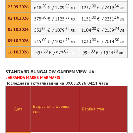
.50
.68
.00
.36
25.09.2026
618
€ / 1209
лв.
1237
€ / 2419
лв.
1
.50
.58
.00
.16
02.10.2026
575
€ / 1125
лв.
1151
€ / 2251
лв.
1
.00
.62
.00
.24
05.10.2026
552
€ / 1079
лв.
1104
€ / 2159
лв.
1
.00
.25
.00
.50
09.10.2026
515
€ / 1007
лв.
1030
€ / 2014
лв.
1
.00
.05
.00
.10
16.10.2026
497
€ / 972
лв.
994
€ / 1944
лв.
1
STANDARD BUNGALOW GARDEN VIEW, UAI
LABRANDA MARES MARMARIS
Последната актуализация на 09.08.2026 04:11 часа
Възрастен в двойна
Дата
Двойна стая
стая