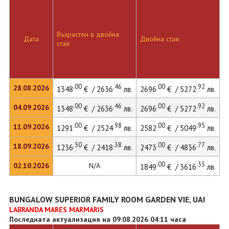
Д
Възрастен в двойна
с
Дата
Двойна стая
стая
д
л
.00
.46
.00
.92
28.08.2026
1348
€ / 2636
лв.
2696
€ / 5272
лв.
.00
.46
.00
.92
04.09.2026
1348
€ / 2636
лв.
2696
€ / 5272
лв.
.00
.98
.00
.95
11.09.2026
1291
€ / 2524
лв.
2582
€ / 5049
лв.
.50
.38
.00
.77
18.09.2026
1236
€ / 2418
лв.
2473
€ / 4836
лв.
.00
.33
02.10.2026
N/A
1849
€ / 3616
лв.
BUNGALOW SUPERIOR FAMILY ROOM GARDEN VIE, UAI
LABRANDA MARES MARMARIS
Последната актуализация на 09.08.2026 04:11 часа