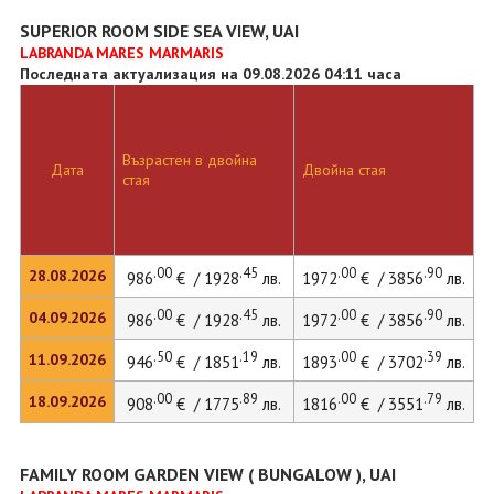
SUPERIOR ROOM SIDE SEA VIEW, UAI
LABRANDA MARES MARMARIS
Последната актуализация на 09.08.2026 04:11 часа
Възрастен в двойна
Дата
Двойна стая
стая
.00
.45
.00
.90
28.08.2026
986
€ / 1928
лв.
1972
€ / 3856
лв.
.00
.45
.00
.90
04.09.2026
986
€ / 1928
лв.
1972
€ / 3856
лв.
.50
.19
.00
.39
11.09.2026
946
€ / 1851
лв.
1893
€ / 3702
лв.
.00
.89
.00
.79
18.09.2026
908
€ / 1775
лв.
1816
€ / 3551
лв.
FAMILY ROOM GARDEN VIEW ( BUNGALOW ), UAI