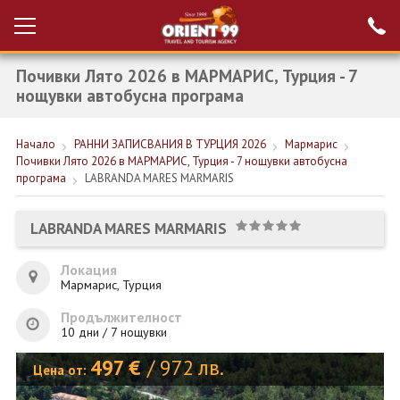
Почивки Лято 2026 в МАРМАРИС, Турция - 7
Проверка на
Вход за агенти
резервация
нощувки автобусна програма
РАННИ ЗАПИСВАНИЯ ТУРЦИЯ
Начало
РАННИ ЗАПИСВАНИЯ В ТУРЦИЯ 2026
Мармарис
Почивки Лято 2026 в МАРМАРИС, Турция - 7 нощувки автобусна
НОВА ГОДИНА ТУРЦИЯ
програма
LABRANDA MARES MARMARIS
НОВА ГОДИНА
LABRANDA MARES MARMARIS
ПОЧИВКИ
Локация
КРУИЗИ
Мармарис, Турция
ЕКЗОТИКА
Продължителност
10 дни / 7 нощувки
ЕКСКУРЗИИ
497
€
/
972
лв.
Цена от: