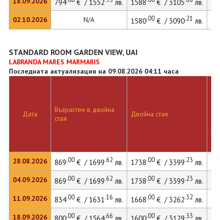
18.09.2026
794
€ / 1552
лв.
1588
€ / 3105
лв.
.00
.21
02.10.2026
N/A
1580
€ / 3090
лв.
STANDARD ROOM GARDEN VIEW, UAI
LABRANDA MARES MARMARIS
Последната актуализация на 09.08.2026 04:11 часа
Дв
Възрастен в двойна
ста
Дата
Двойна стая
стая
до
ле
.00
.62
.00
.23
28.08.2026
869
€ / 1699
лв.
1738
€ / 3399
лв.
.00
.62
.00
.23
04.09.2026
869
€ / 1699
лв.
1738
€ / 3399
лв.
.00
.16
.00
.32
11.09.2026
834
€ / 1631
лв.
1668
€ / 3262
лв.
.00
.66
.00
.33
18.09.2026
800
€ / 1564
лв.
1600
€ / 3129
лв.