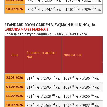
770
€ / 1506
лв.
1541
€ / 3013
лв.
.00
.31
.00
.63
18.09.2026
740
€ / 1447
лв.
1480
€ / 2894
лв.
STANDARD ROOM GARDEN VIEW(MAIN BUILDING), UAI
LABRANDA MARES MARMARIS
Последната актуализация на 09.08.2026 04:11 часа
Дв
Възрастен в двойна
ста
Дата
Двойна стая
стая
до
ле
.50
.02
.00
.05
28.08.2026
814
€ / 1593
лв.
1629
€ / 3186
лв.
.50
.02
.00
.05
04.09.2026
814
€ / 1593
лв.
1629
€ / 3186
лв.
.50
.48
.00
.96
11.09.2026
781
€ / 1528
лв.
1563
€ / 3056
лв.
.50
.94
.00
.88
18.09.2026
748
€ / 1463
лв.
1497
€ / 2927
лв.