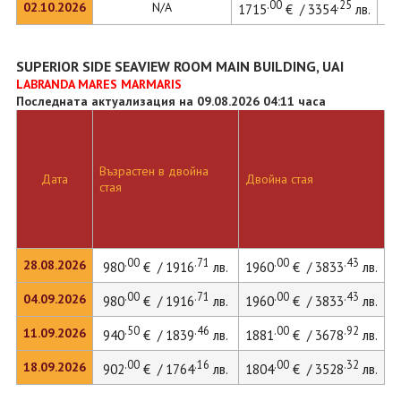
.00
.25
02.10.2026
N/A
1715
€ / 3354
лв.
SUPERIOR SIDE SEAVIEW ROOM MAIN BUILDING, UAI
LABRANDA MARES MARMARIS
Последната актуализация на 09.08.2026 04:11 часа
Възрастен в двойна
Дата
Двойна стая
стая
.00
.71
.00
.43
28.08.2026
980
€ / 1916
лв.
1960
€ / 3833
лв.
.00
.71
.00
.43
04.09.2026
980
€ / 1916
лв.
1960
€ / 3833
лв.
.50
.46
.00
.92
11.09.2026
940
€ / 1839
лв.
1881
€ / 3678
лв.
.00
.16
.00
.32
18.09.2026
902
€ / 1764
лв.
1804
€ / 3528
лв.