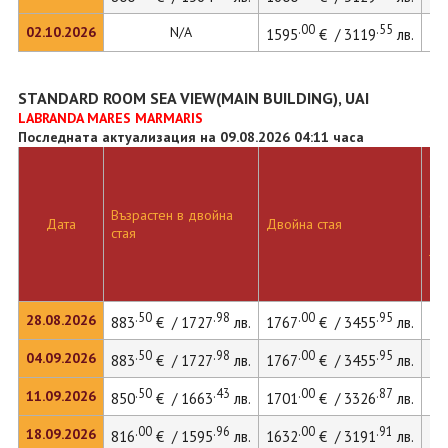
.00
.55
02.10.2026
N/A
1595
€ / 3119
лв.
STANDARD ROOM SEA VIEW(MAIN BUILDING), UAI
LABRANDA MARES MARMARIS
Последната актуализация на 09.08.2026 04:11 часа
Дв
Възрастен в двойна
ста
Дата
Двойна стая
стая
до
ле
.50
.98
.00
.95
28.08.2026
883
€ / 1727
лв.
1767
€ / 3455
лв.
.50
.98
.00
.95
04.09.2026
883
€ / 1727
лв.
1767
€ / 3455
лв.
.50
.43
.00
.87
11.09.2026
850
€ / 1663
лв.
1701
€ / 3326
лв.
.00
.96
.00
.91
18.09.2026
816
€ / 1595
лв.
1632
€ / 3191
лв.