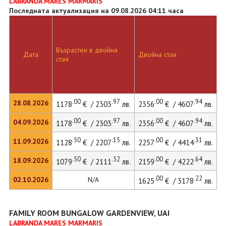
LABRANDA MARES MARMARIS
Последната актуализация на 09.08.2026 04:11 часа
Д
Възрастен в двойна
с
Дата
Двойна стая
стая
д
л
.00
.97
.00
.94
28.08.2026
1178
€ / 2303
лв.
2356
€ / 4607
лв.
.00
.97
.00
.94
04.09.2026
1178
€ / 2303
лв.
2356
€ / 4607
лв.
.50
.15
.00
.31
11.09.2026
1128
€ / 2207
лв.
2257
€ / 4414
лв.
.50
.32
.00
.64
18.09.2026
1079
€ / 2111
лв.
2159
€ / 4222
лв.
.00
.22
02.10.2026
N/A
1625
€ / 3178
лв.
FAMILY ROOM BUNGALOW GARDENVIEW, UAI
LABRANDA MARES MARMARIS