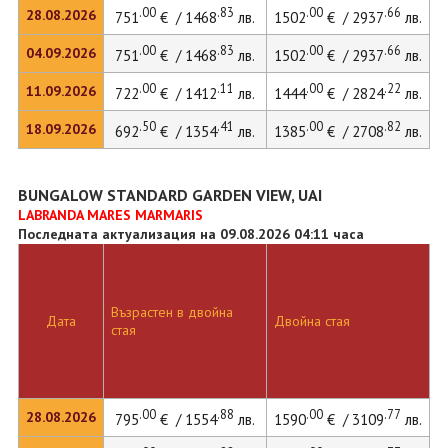
.00
.83
.00
.66
28.08.2026
751
€ / 1468
лв.
1502
€ / 2937
лв.
.00
.83
.00
.66
04.09.2026
751
€ / 1468
лв.
1502
€ / 2937
лв.
.00
.11
.00
.22
11.09.2026
722
€ / 1412
лв.
1444
€ / 2824
лв.
.50
.41
.00
.82
18.09.2026
692
€ / 1354
лв.
1385
€ / 2708
лв.
BUNGALOW STANDARD GARDEN VIEW, UAI
LABRANDA MARES MARMARIS
Последната актуализация на 09.08.2026 04:11 часа
Възрастен в двойна
Дата
Двойна стая
стая
.00
.88
.00
.77
28.08.2026
795
€ / 1554
лв.
1590
€ / 3109
лв.