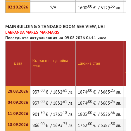
.00
.33
02.10.2026
N/A
1600
€ / 3129
лв.
MAINBUILDING STANDARD ROOM SEA VIEW, UAI
LABRANDA MARES MARMARIS
Последната актуализация на 09.08.2026 04:11 часа
Дв
Възрастен в двойна
ста
Дата
Двойна стая
стая
до
ле
.00
.61
.00
.23
28.08.2026
937
€ / 1832
лв.
1874
€ / 3665
лв.
.00
.61
.00
.23
04.09.2026
937
€ / 1832
лв.
1874
€ / 3665
лв.
.50
.18
.00
.36
11.09.2026
901
€ / 1763
лв.
1803
€ / 3526
лв.
.00
.75
.00
.50
18.09.2026
866
€ / 1693
лв.
1732
€ / 3387
лв.