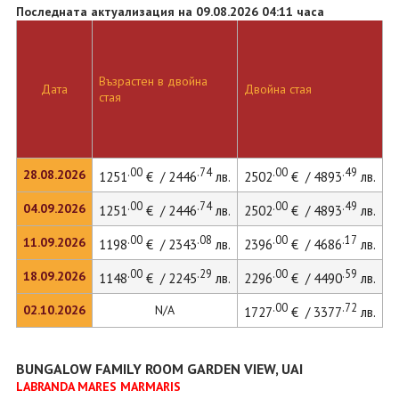
Последната актуализация на 09.08.2026 04:11 часа
Д
Възрастен в двойна
с
Дата
Двойна стая
стая
д
л
.00
.74
.00
.49
28.08.2026
1251
€ / 2446
лв.
2502
€ / 4893
лв.
.00
.74
.00
.49
04.09.2026
1251
€ / 2446
лв.
2502
€ / 4893
лв.
.00
.08
.00
.17
11.09.2026
1198
€ / 2343
лв.
2396
€ / 4686
лв.
.00
.29
.00
.59
18.09.2026
1148
€ / 2245
лв.
2296
€ / 4490
лв.
.00
.72
02.10.2026
N/A
1727
€ / 3377
лв.
BUNGALOW FAMILY ROOM GARDEN VIEW, UAI
LABRANDA MARES MARMARIS