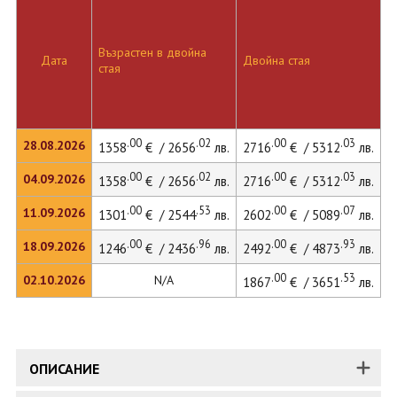
Д
Възрастен в двойна
с
Дата
Двойна стая
стая
д
л
.00
.02
.00
.03
28.08.2026
1358
€ / 2656
лв.
2716
€ / 5312
лв.
.00
.02
.00
.03
04.09.2026
1358
€ / 2656
лв.
2716
€ / 5312
лв.
.00
.53
.00
.07
11.09.2026
1301
€ / 2544
лв.
2602
€ / 5089
лв.
.00
.96
.00
.93
18.09.2026
1246
€ / 2436
лв.
2492
€ / 4873
лв.
.00
.53
02.10.2026
N/A
1867
€ / 3651
лв.
ОПИСАНИЕ