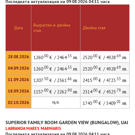
Последната актуализация на 09.08.2026 04:11 часа
Д
Възрастен в двойна
с
Дата
Двойна стая
стая
д
л
.00
.35
.00
.69
28.08.2026
1260
€ / 2464
лв.
2520
€ / 4928
лв.
.00
.35
.00
.69
04.09.2026
1260
€ / 2464
лв.
2520
€ / 4928
лв.
.50
.66
.00
.33
11.09.2026
1207
€ / 2361
лв.
2415
€ / 4723
лв.
.00
.90
.00
.79
18.09.2026
1157
€ / 2262
лв.
2314
€ / 4525
лв.
.00
.01
02.10.2026
N/A
1743
€ / 3409
лв.
SUPERIOR FAMILY ROOM GARDEN VIEW (BUNGALOW), UAI
LABRANDA MARES MARMARIS
Последната актуализация на 09.08.2026 04:11 часа