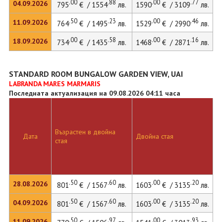
.00
.88
.00
.77
04.09.2026
795
€ / 1554
лв.
1590
€ / 3109
лв.
.50
.23
.00
.46
11.09.2026
764
€ / 1495
лв.
1529
€ / 2990
лв.
.00
.58
.00
.16
18.09.2026
734
€ / 1435
лв.
1468
€ / 2871
лв.
STANDARD ROOM BUNGALOW GARDEN VIEW, UAI
LABRANDA MARES MARMARIS
Последната актуализация на 09.08.2026 04:11 часа
Възрастен в двойна
Дата
Двойна стая
стая
.50
.60
.00
.20
28.08.2026
801
€ / 1567
лв.
1603
€ / 3135
лв.
.50
.60
.00
.20
04.09.2026
801
€ / 1567
лв.
1603
€ / 3135
лв.
.50
.97
.00
.93
11.09.2026