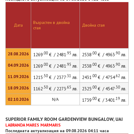
Д
Възрастен в двойна
с
Дата
Двойна стая
стая
д
л
.00
.95
.00
.90
28.08.2026
1269
€ / 2481
лв.
2538
€ / 4963
лв.
.00
.95
.00
.90
04.09.2026
1269
€ / 2481
лв.
2538
€ / 4963
лв.
.50
.31
.00
.62
11.09.2026
1215
€ / 2377
лв.
2431
€ / 4754
лв.
.50
.65
.00
.30
18.09.2026
1162
€ / 2273
лв.
2325
€ / 4547
лв.
.00
.19
02.10.2026
N/A
1739
€ / 3401
лв.
SUPERIOR FAMILY ROOM GARDENVIEW BUNGALOW, UAI
LABRANDA MARES MARMARIS
Последната актуализация на 09.08.2026 04:11 часа