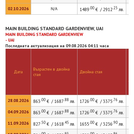
.00
.23
02.10.2026
N/A
1489
€ / 2912
лв.
MAIN BUILDING STANDARD GARDENVIEW, UAI
MAIN BUILDING STANDARD GARDENVIEW
- UAI
Последната актуализация на 09.08.2026 04:11 часа
Дв
Възрастен в двойна
ста
Дата
Двойна стая
стая
до
ле
.00
.88
.00
.76
28.08.2026
863
€ / 1687
лв.
1726
€ / 3375
лв.
.00
.88
.00
.76
04.09.2026
863
€ / 1687
лв.
1726
€ / 3375
лв.
.50
.45
.00
.90
11.09.2026
827
€ / 1618
лв.
1655
€ / 3236
лв.
.00
.93
.00
.86