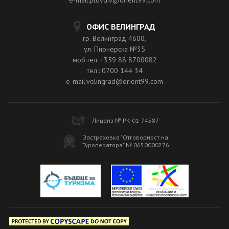
ОФИС ВЕЛИНГРАД
гр. Велинград 4600,
ул. Пионерска №35
моб.тел: +359 88 8700082
тел.: 0700 144 34
e-mail:velingrad@orient99.com
Лиценз № РК-01-74587
Застраховка "Отговорност на
Туроператора" № 0650000276