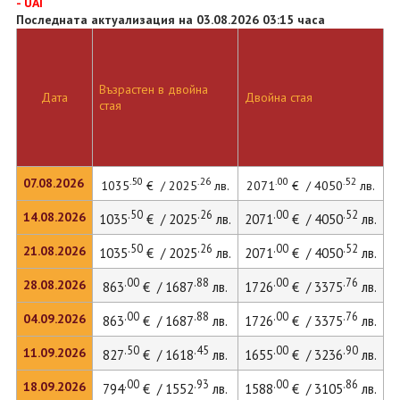
- UAI
Последната актуализация на 03.08.2026 03:15 часа
Възрастен в двойна
Д
Дата
Двойна стая
стая
л
.50
.26
.00
.52
07.08.2026
1035
€ / 2025
лв.
2071
€ / 4050
лв.
2
.50
.26
.00
.52
14.08.2026
1035
€ / 2025
лв.
2071
€ / 4050
лв.
2
.50
.26
.00
.52
21.08.2026
1035
€ / 2025
лв.
2071
€ / 4050
лв.
2
.00
.88
.00
.76
28.08.2026
863
€ / 1687
лв.
1726
€ / 3375
лв.
2
.00
.88
.00
.76
04.09.2026
863
€ / 1687
лв.
1726
€ / 3375
лв.
2
.50
.45
.00
.90
11.09.2026
827
€ / 1618
лв.
1655
€ / 3236
лв.
2
.00
.93
.00
.86
18.09.2026
794
€ / 1552
лв.
1588
€ / 3105
лв.
2