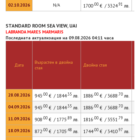
.00
.91
02.10.2026
N/A
1700
€ / 3324
лв.
STANDARD ROOM SEA VIEW, UAI
LABRANDA MARES MARMARIS
Последната актуализация на 09.08.2026 04:11 часа
Дв
Възрастен в двойна
ста
Дата
Двойна стая
стая
до
ле
.00
.35
.00
.70
28.08.2026
943
€ / 1844
лв.
1886
€ / 3688
лв.
.00
.35
.00
.70
04.09.2026
943
€ / 1844
лв.
1886
€ / 3688
лв.
.00
.89
.00
.79
11.09.2026
908
€ / 1775
лв.
1816
€ / 3551
лв.
.00
.48
.00
.97
18.09.2026
872
€ / 1705
лв.
1744
€ / 3410
лв.