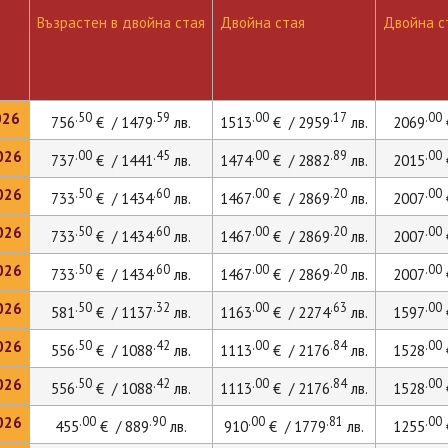
Възрастен в двойна стая
Двойна стая
Двойна ст
026
.50
.59
.00
.17
.00
756
€ / 1479
лв.
1513
€ / 2959
лв.
2069
026
.00
.45
.00
.89
.00
737
€ / 1441
лв.
1474
€ / 2882
лв.
2015
026
.50
.60
.00
.20
.00
733
€ / 1434
лв.
1467
€ / 2869
лв.
2007
026
.50
.60
.00
.20
.00
733
€ / 1434
лв.
1467
€ / 2869
лв.
2007
026
.50
.60
.00
.20
.00
733
€ / 1434
лв.
1467
€ / 2869
лв.
2007
026
.50
.32
.00
.63
.00
581
€ / 1137
лв.
1163
€ / 2274
лв.
1597
026
.50
.42
.00
.84
.00
556
€ / 1088
лв.
1113
€ / 2176
лв.
1528
026
.50
.42
.00
.84
.00
556
€ / 1088
лв.
1113
€ / 2176
лв.
1528
026
.00
.90
.00
.81
.00
455
€ / 889
лв.
910
€ / 1779
лв.
1255