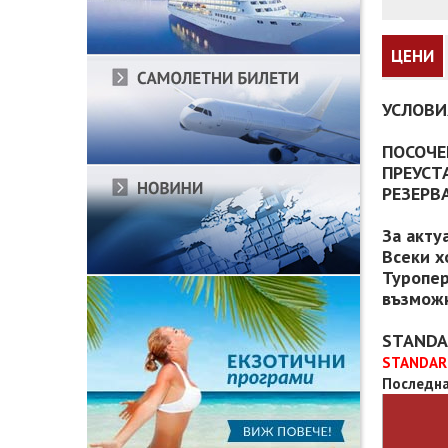
ЦЕНИ
УСЛОВИ
ПОСОЧЕ
ПРЕУСТ
РЕЗЕРВ
За акту
Всеки х
Туропер
възможн
STANDA
STANDARD
Последна