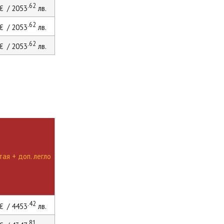
.62
€ / 2053
лв.
.62
€ / 2053
лв.
.62
€ / 2053
лв.
ая + доп. легло
.42
€ / 4453
лв.
.81