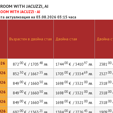
ROOM WITH JACUZZI, AI
OOM WITH JACUZZI - AI
та актуализация на 03.08.2026 03:15 часа
Възрастен в двойна стая
Двойна стая
Двойна ст
026
.00
.48
.00
.97
.00
872
€ / 1705
лв.
1744
€ / 3410
лв.
2381
026
.50
.35
.00
.69
.00
852
€ / 1667
лв.
1705
€ / 3334
лв.
2327
026
.00
.50
.00
.00
.00
849
€ / 1660
лв.
1698
€ / 3321
лв.
2318
026
.00
.50
.00
.00
.00
849
€ / 1660
лв.
1698
€ / 3321
лв.
2318
026
.00
.50
.00
.00
.00
849
€ / 1660
лв.
1698
€ / 3321
лв.
2318
026
.00
.21
.00
.43
.00
697
€ / 1363
лв.
1394
€ / 2726
лв.
1909