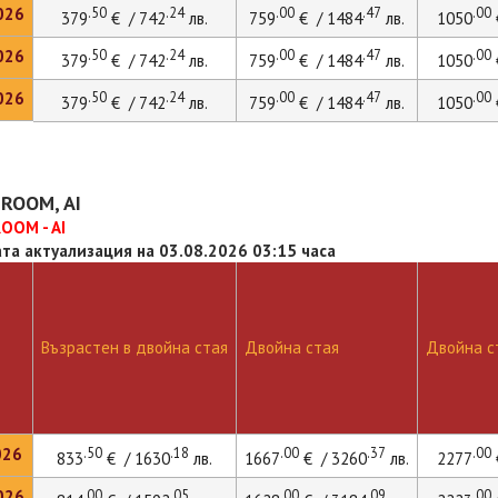
026
.50
.24
.00
.47
.00
379
€ / 742
лв.
759
€ / 1484
лв.
1050
026
.50
.24
.00
.47
.00
379
€ / 742
лв.
759
€ / 1484
лв.
1050
026
.50
.24
.00
.47
.00
379
€ / 742
лв.
759
€ / 1484
лв.
1050
ROOM, AI
OOM - AI
та актуализация на 03.08.2026 03:15 часа
Възрастен в двойна стая
Двойна стая
Двойна ст
026
.50
.18
.00
.37
.00
833
€ / 1630
лв.
1667
€ / 3260
лв.
2277
026
.00
.05
.00
.09
.00