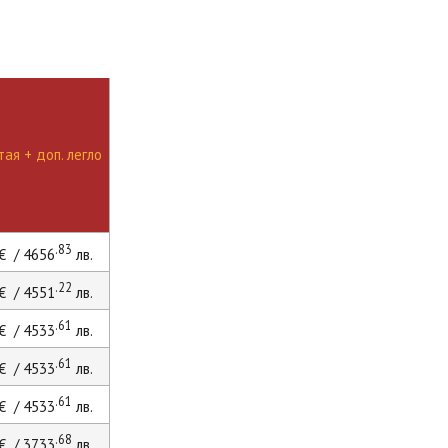
ая + доп. легло
.83
€ / 4656
лв.
.22
€ / 4551
лв.
.61
€ / 4533
лв.
.61
€ / 4533
лв.
.61
€ / 4533
лв.
.68
€ / 3733
лв.