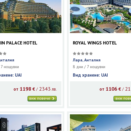
IN PALACE HOTEL
ROYAL WINGS HOTEL
Анталия
Лара, Анталия
 7 нощувки
8 дни / 7 нощувки
ранене: UAI
Вид хранене: UAI
1198
2343
1106
21
/
/
от
€
лв.
от
€
виж повече
виж по