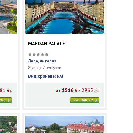
MARDAN PALACE
Лара, Анталия
8 дни / 7 нощувки
Вид хранене: PAI
81
1516
2965
/
лв.
от
€
лв.
вече
виж повече