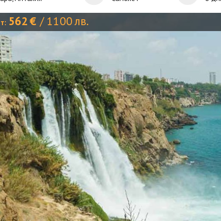
562
€
/
1100
лв.
от: