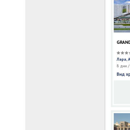
GRAND
Лара, 
8 дни /
Вид х