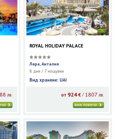
ROYAL HOLIDAY PALACE
Лара, Анталия
8 дни / 7 нощувки
Вид хранене: UAI
88
924
1807
/
лв.
от
€
лв.
вече
виж повече