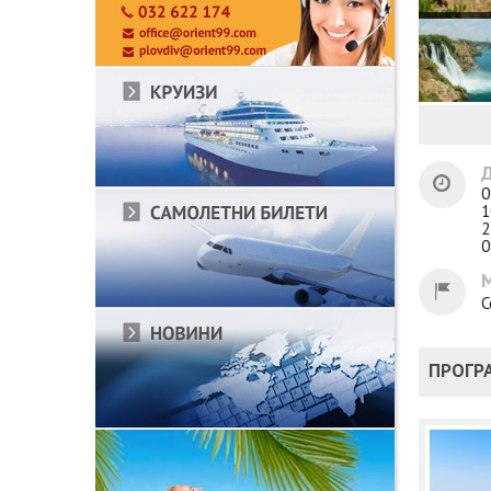
Д
0
1
2
0
С
ПРОГР