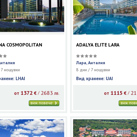
NA COSMOPOLITAN
ADALYA ELITE LARA
Анталия
Лара, Анталия
 7 нощувки
8 дни / 7 нощувки
ранене: LHAI
Вид хранене: UAI
1372
2683
1115
21
/
/
от
€
лв.
от
€
виж повече
виж по