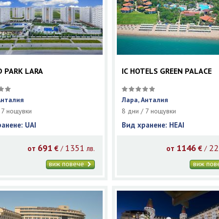
 PARK LARA
IC HOTELS GREEN PALACE
Анталия
Лара, Анталия
 7 нощувки
8 дни / 7 нощувки
ранене: UAI
Вид хранене: HEAI
691
1351
1146
22
/
/
от
€
лв.
от
€
виж повече
виж по