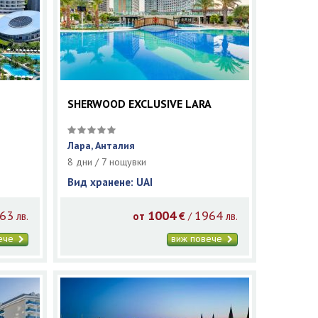
SHERWOOD EXCLUSIVE LARA
Лара, Анталия
8 дни / 7 нощувки
Вид хранене: UAI
63
1004
1964
/
лв.
от
€
лв.
вече
виж повече