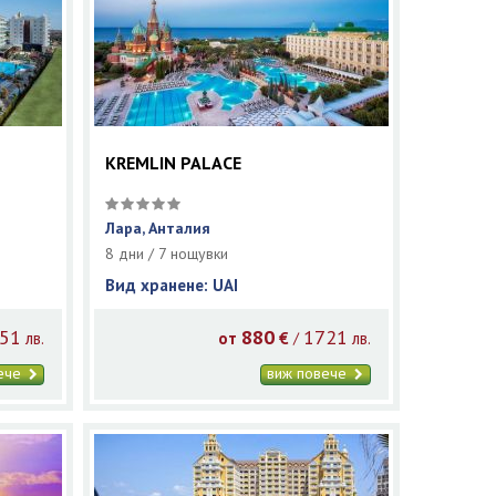
KREMLIN PALACE
Лара, Анталия
8 дни / 7 нощувки
Вид хранене: UAI
51
880
1721
/
лв.
от
€
лв.
вече
виж повече