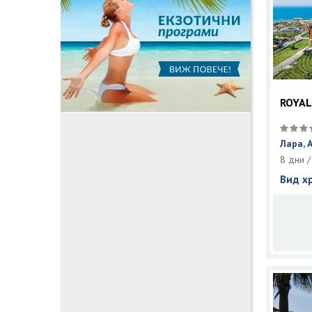
ROYAL
Лара, 
8 дни /
Вид х