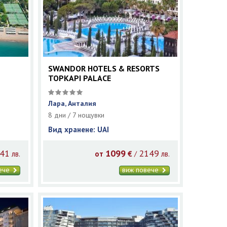
SWANDOR HOTELS & RESORTS
TOPKAPI PALACE
Лара, Анталия
8 дни / 7 нощувки
Вид хранене: UAI
41
1099
2149
/
лв.
от
€
лв.
вече
виж повече