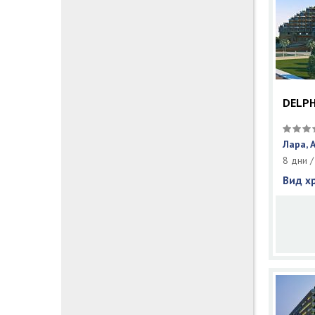
DELPH
Лара, 
8 дни /
Вид х