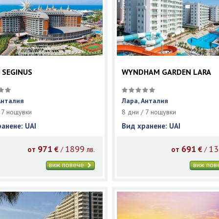
 SEGINUS
WYNDHAM GARDEN LARA
Анталия
Лара, Анталия
 7 нощувки
8 дни / 7 нощувки
ранене: UAI
Вид хранене: UAI
971
1899
691
13
/
/
от
€
лв.
от
€
виж повече
виж по