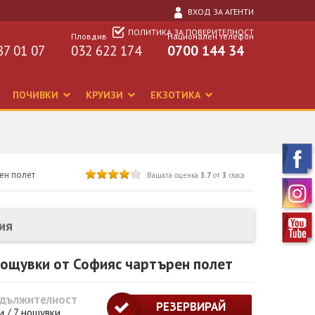
ВХОД ЗА АГЕНТИ
ПОЛИТИКА ЗА ПОВЕРИТЕЛНОСТ
Пловдив
Национален телефон
87 01 07
032 622 174
0700 144 34
ПОЧИВКИ
КРУИЗИ
ЕКЗОТИКА
рен полет
Вашата оценка
3.7
от
3
гласа
ия
 нощувки от Софияс чартърен полет
дължителност
РЕЗЕРВИРАЙ
и / 7 нощувки