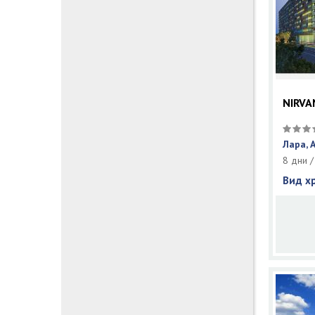
NIRVA
Лара, 
8 дни /
Вид х