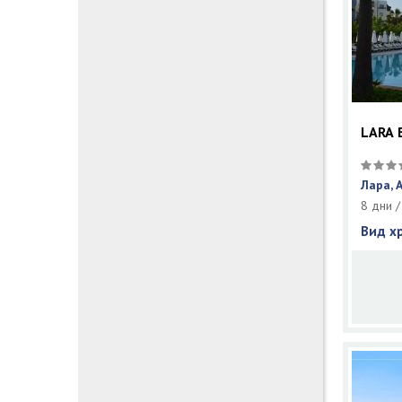
LARA 
Лара, 
8 дни /
Вид х