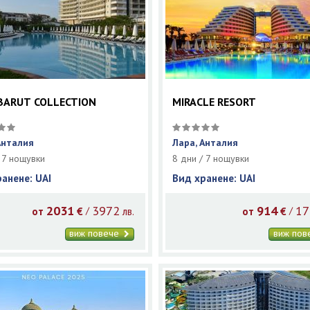
BARUT COLLECTION
MIRACLE RESORT
Анталия
Лара, Анталия
 7 нощувки
8 дни / 7 нощувки
ранене: UAI
Вид хранене: UAI
2031
3972
914
17
/
/
от
€
лв.
от
€
виж повече
виж по