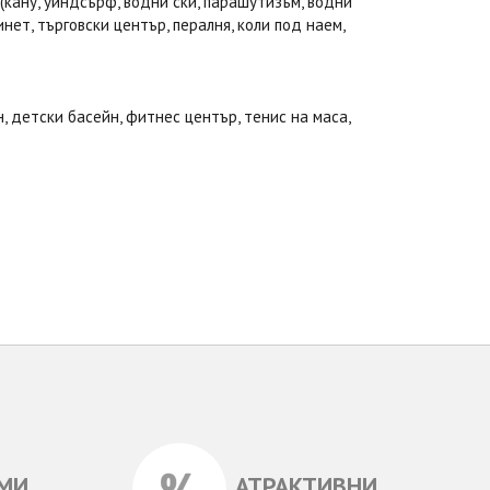
 (кану, уиндсърф, водни ски, парашутизъм, водни
нет, търговски център, пералня, коли под наем,
н, детски басейн, фитнес център, тенис на маса,
МИ
АТРАКТИВНИ