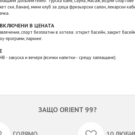
аплащани допълнително: турска баня, сауна, масаж, водни спортове
жет ски, банан), мини клуб за деца фризьорски салон, лекарски каби
ачка.
 ВКЛЮЧЕНИ В ЦЕНАТА
азвлечения, спорт безплатни в хотела: открит басейн, закрит басей
оу-програми, паркинг.
Е
HB - закуска и вечеря (всички напитки - срещу заплащане).
ЗАЩО ORIENT 99?
ГОЛЯМО
10 ЛЮБИ