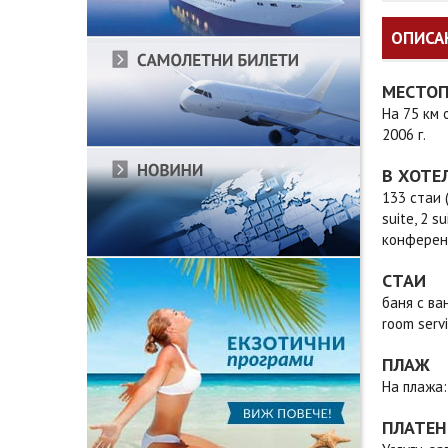
ОПИСА
МЕСТО
На 75 км 
2006 г.
В ХОТЕ
133 стаи 
suite, 2 s
конферен
СТАИ
баня с ва
room serv
ПЛАЖ
На плажа:
ПЛАТЕН