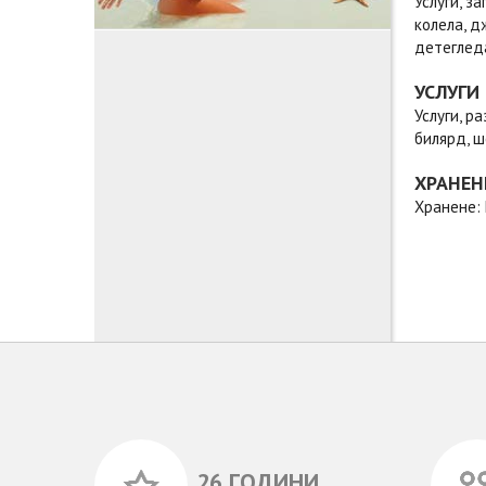
Услуги, з
колела, д
детеглед
УСЛУГИ
Услуги, р
билярд, ш
ХРАНЕН
Хранене: 
26 ГОДИНИ