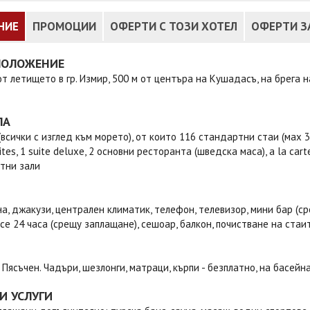
НИЕ
ПРОМОЦИИ
ОФЕРТИ С ТОЗИ ХОТЕЛ
ОФЕРТИ З
ПОЛОЖЕНИЕ
от летището в гр. Измир, 500 м от центъра на Кушадасъ, на брега 
ЛА
(всички с изглед към морето), от които 116 стандартни стаи (маx 3 чо
uites, 1 suite deluxe, 2 основни ресторанта (шведска маса), a la car
тни зали
на, джакузи, централен климатик, телефон, телевизор, мини бар (с
ice 24 часа (срещу заплащане), сешоар, балкон, почистване на стаит
 Пясъчен. Чадъри, шезлонги, матраци, кърпи - безплатно, на басейн
И УСЛУГИ