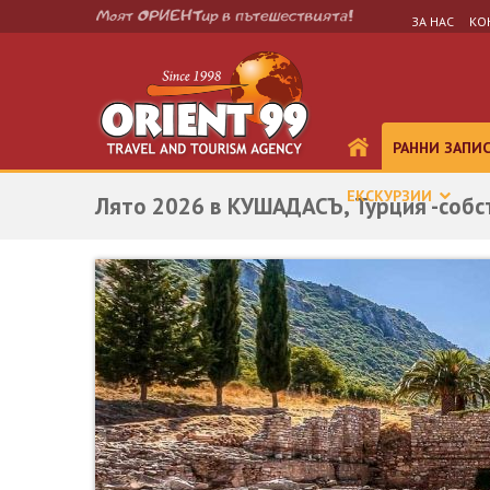
ЗА НАС
КО
РАННИ ЗАПИ
ЕКСКУРЗИИ
Лято 2026 в КУШАДАСЪ, Турция -собс