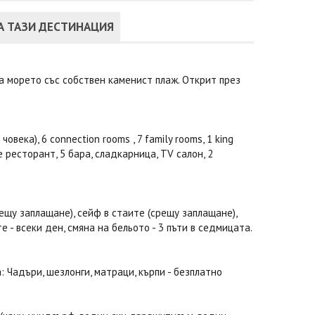
А ТАЗИ ДЕСТИНАЦИЯ
на морето със собствен каменист плаж. Открит през
века), 6 connection rooms , 7 family rooms, 1 king
te ресторант, 5 бара, сладкарница, TV салон, 2
рещу заплащане), сейф в стаите (срещу заплащане),
е - всеки ден, смяна на бельото - 3 пъти в седмицата.
а: Чадъри, шезлонги, матраци, кърпи - безплатно