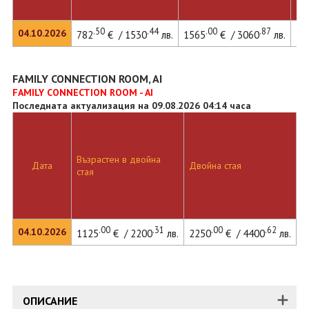
.50
.44
.00
.87
04.10.2026
782
€ / 1530
лв.
1565
€ / 3060
лв.
17
FAMILY CONNECTION ROOM, AI
FAMILY CONNECTION ROOM - AI
Последната актуализация на 09.08.2026 04:14 часа
Възрастен в двойна
Д
Дата
Двойна стая
стая
л
.00
.31
.00
.62
04.10.2026
1125
€ / 2200
лв.
2250
€ / 4400
лв.
2
ОПИСАНИЕ