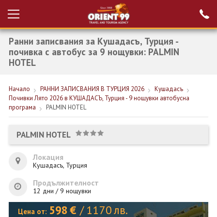
Ранни записвания за Кушадасъ, Турция -
Проверка на
Вход за агенти
резервация
почивка с автобус за 9 нощувки: PALMIN
HOTEL
РАННИ ЗАПИСВАНИЯ ТУРЦИЯ
Начало
РАННИ ЗАПИСВАНИЯ В ТУРЦИЯ 2026
Кушадасъ
НОВА ГОДИНА ТУРЦИЯ
Почивки Лято 2026 в КУШАДАСЪ, Турция - 9 нощувки автобусна
програма
PALMIN HOTEL
НОВА ГОДИНА
ПОЧИВКИ
PALMIN HOTEL
КРУИЗИ
Локация
Кушадасъ, Турция
ЕКЗОТИКА
Продължителност
ЕКСКУРЗИИ
12 дни / 9 нощувки
598
€
/
1170
лв.
Цена от: