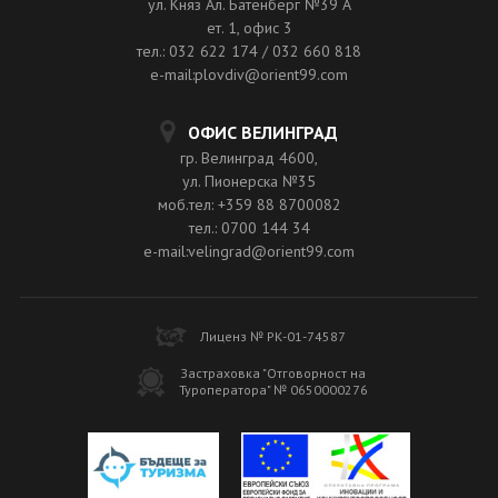
ул. Княз Ал. Батенберг №39 A
ет. 1, офис 3
тел.: 032 622 174 / 032 660 818
e-mail:plovdiv@orient99.com
ОФИС ВЕЛИНГРАД
гр. Велинград 4600,
ул. Пионерска №35
моб.тел: +359 88 8700082
тел.: 0700 144 34
e-mail:velingrad@orient99.com
Лиценз № РК-01-74587
Застраховка "Отговорност на
Туроператора" № 0650000276