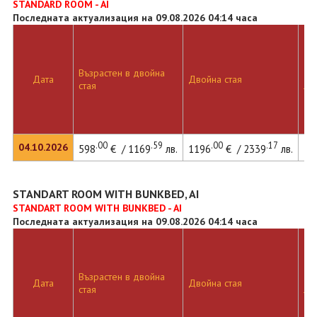
STANDARD ROOM - AI
Последната актуализация на 09.08.2026 04:14 часа
Възрастен в двойна
Дв
Дата
Двойна стая
стая
ле
.00
.59
.00
.17
04.10.2026
598
€ / 1169
лв.
1196
€ / 2339
лв.
16
STANDART ROOM WITH BUNKBED, AI
STANDART ROOM WITH BUNKBED - AI
Последната актуализация на 09.08.2026 04:14 часа
Възрастен в двойна
Дв
Дата
Двойна стая
стая
ле