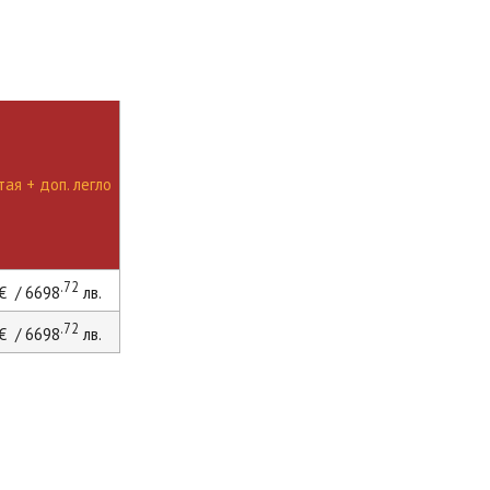
ая + доп. легло
.72
€ / 6698
лв.
.72
€ / 6698
лв.