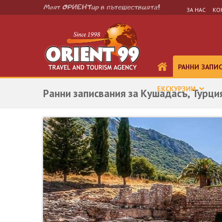
ЗА НАС
КО
РАННИ ЗАПИ
ЕКСКУРЗИИ
Ранни записвания за Кушадасъ, Турция