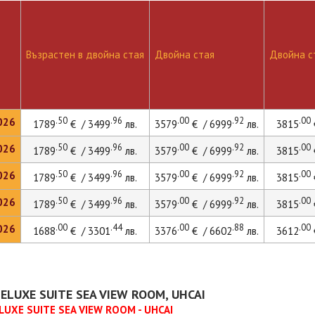
Възрастен в двойна стая
Двойна стая
Двойна ст
.50
.96
.00
.92
.00
026
1789
€ / 3499
лв.
3579
€ / 6999
лв.
3815
.50
.96
.00
.92
.00
026
1789
€ / 3499
лв.
3579
€ / 6999
лв.
3815
.50
.96
.00
.92
.00
026
1789
€ / 3499
лв.
3579
€ / 6999
лв.
3815
.50
.96
.00
.92
.00
026
1789
€ / 3499
лв.
3579
€ / 6999
лв.
3815
.00
.44
.00
.88
.00
026
1688
€ / 3301
лв.
3376
€ / 6602
лв.
3612
ELUXE SUITE SEA VIEW ROOM, UHCAI
LUXE SUITE SEA VIEW ROOM - UHCAI