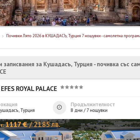
Почивки Лято 2026 в КУШАДАСЪ, Турция 7 нощувки - самолетна програма
и записвания за Кушадасъ, Турция - почивка със са
CE
 EFES ROYAL PALACE
Локация
Продължителност
ушадасъ, Турция
8 дни / 7 нощувки
1117
€
/
2185
лв.
от: