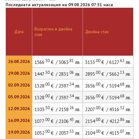
Последната актуализация на 09.08.2026 07:31 часа
Възрастен в двойна
Д
Дата
Двойна стая
стая
л
.50
.81
.00
.62
26.08.2026
1566
€ / 3063
лв.
3133
€ / 6127
лв.
.50
.06
.00
.13
29.08.2026
1447
€ / 2831
лв.
2895
€ / 5662
лв.
.00
.34
.00
.68
02.09.2026
1328
€ / 2597
лв.
2656
€ / 5194
лв.
.00
.34
.00
.68
05.09.2026
1328
€ / 2597
лв.
2656
€ / 5194
лв.
.50
.26
.00
.52
12.09.2026
1103
€ / 2158
лв.
2207
€ / 4316
лв.
.00
.43
.00
.86
16.09.2026
1077
€ / 2106
лв.
2154
€ / 4212
лв.
2
.00
.53
.00
.07
19.09.2026
1052
€ / 2057
лв.
2104
€ / 4115
лв.