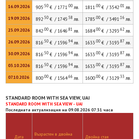
.50
.00
.00
.01
16.09.2026
905
€ / 1771
лв.
1811
€ / 3542
лв.
2
.50
.58
.00
.16
19.09.2026
892
€ / 1745
лв.
1785
€ / 3491
лв.
2
.00
.81
.00
.62
23.09.2026
842
€ / 1646
лв.
1684
€ / 3293
лв.
2
.50
.94
.00
.87
26.09.2026
816
€ / 1596
лв.
1633
€ / 3193
лв.
2
.50
.94
.00
.87
30.09.2026
816
€ / 1596
лв.
1633
€ / 3193
лв.
2
.50
.94
.00
.87
03.10.2026
816
€ / 1596
лв.
1633
€ / 3193
лв.
2
.00
.66
.00
.33
07.10.2026
800
€ / 1564
лв.
1600
€ / 3129
лв.
2
STANDARD ROOM WITH SEA VIEW, UAI
STANDARD ROOM WITH SEA VIEW - UAI
Последната актуализация на 09.08.2026 07:31 часа
Възрастен в двойна
Д
Дата
Двойна стая