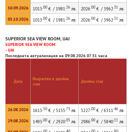
.00
.26
.00
.51
30.09.2026
1013
€ / 1981
лв.
2026
€ / 3962
лв.
.00
.26
.00
.51
03.10.2026
1013
€ / 1981
лв.
2026
€ / 3962
лв.
SUPERIOR SEA VIEW ROOM, UAI
SUPERIOR SEA VIEW ROOM
- UAI
Последната актуализация на 09.08.2026 07:31 часа
Възрастен в двойна
Д
Дата
Двойна стая
стая
л
.50
.73
.00
.46
26.08.2026
1613
€ / 3155
лв.
3227
€ / 6311
лв.
.00
.05
.00
.11
29.08.2026
1493
€ / 2920
лв.
2986
€ / 5840
лв.
.00
.40
.00
.80