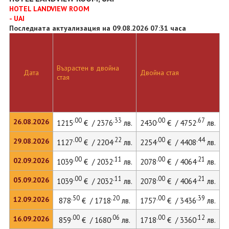
HOTEL LANDVIEW ROOM
- UAI
Последната актуализация на 09.08.2026 07:31 часа
Възрастен в двойна
Дата
Двойна стая
стая
.00
.33
.00
.67
26.08.2026
1215
€ / 2376
лв.
2430
€ / 4752
лв.
.00
.22
.00
.44
29.08.2026
1127
€ / 2204
лв.
2254
€ / 4408
лв.
.00
.11
.00
.21
02.09.2026
1039
€ / 2032
лв.
2078
€ / 4064
лв.
.00
.11
.00
.21
05.09.2026
1039
€ / 2032
лв.
2078
€ / 4064
лв.
.50
.20
.00
.39
12.09.2026
878
€ / 1718
лв.
1757
€ / 3436
лв.
.00
.06
.00
.12
16.09.2026
859
€ / 1680
лв.
1718
€ / 3360
лв.