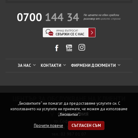
ЗА НАС
КОНТАКТИ
ФИРМЕНИ ДОКУМЕНТИ
ЦЕНТЪР ЗА ОБСЛУЖВАНЕ НА КЛИЕНТИ
„Бисквитките“ ни помагат да предоставяме услугите си. С
използването на услугите ни приемате, че можем да използваме
ОФИС СОФИЯ
„бисквитки“.
гр. София 1000,
Прочети повече
СЪГЛАСЕН СЪМ
ул. Гладстон 32, ет.1, офис 1
тел.: 02 987 01 07