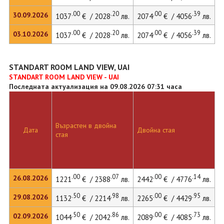
.00
.20
.00
.39
30.09.2026
1037
€ / 2028
лв.
2074
€ / 4056
лв.
.00
.20
.00
.39
03.10.2026
1037
€ / 2028
лв.
2074
€ / 4056
лв.
STANDART ROOM LAND VIEW, UAI
STANDART ROOM LAND VIEW - UAI
Последната актуализация на 09.08.2026 07:31 часа
Възрастен в двойна
Дата
Двойна стая
стая
.00
.07
.00
.14
26.08.2026
1221
€ / 2388
лв.
2442
€ / 4776
лв.
.50
.98
.00
.95
29.08.2026
1132
€ / 2214
лв.
2265
€ / 4429
лв.
.50
.86
.00
.73
02.09.2026
1044
€ / 2042
лв.
2089
€ / 4085
лв.