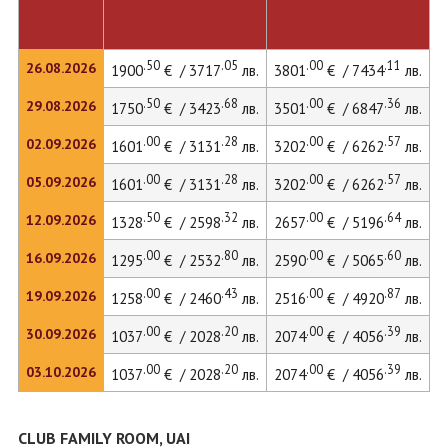
.50
.05
.00
.11
26.08.2026
1900
€ / 3717
лв.
3801
€ / 7434
лв.
.50
.68
.00
.36
29.08.2026
1750
€ / 3423
лв.
3501
€ / 6847
лв.
.00
.28
.00
.57
02.09.2026
1601
€ / 3131
лв.
3202
€ / 6262
лв.
.00
.28
.00
.57
05.09.2026
1601
€ / 3131
лв.
3202
€ / 6262
лв.
.50
.32
.00
.64
12.09.2026
1328
€ / 2598
лв.
2657
€ / 5196
лв.
.00
.80
.00
.60
16.09.2026
1295
€ / 2532
лв.
2590
€ / 5065
лв.
2
.00
.43
.00
.87
19.09.2026
1258
€ / 2460
лв.
2516
€ / 4920
лв.
.00
.20
.00
.39
30.09.2026
1037
€ / 2028
лв.
2074
€ / 4056
лв.
.00
.20
.00
.39
03.10.2026
1037
€ / 2028
лв.
2074
€ / 4056
лв.
CLUB FAMILY ROOM, UAI