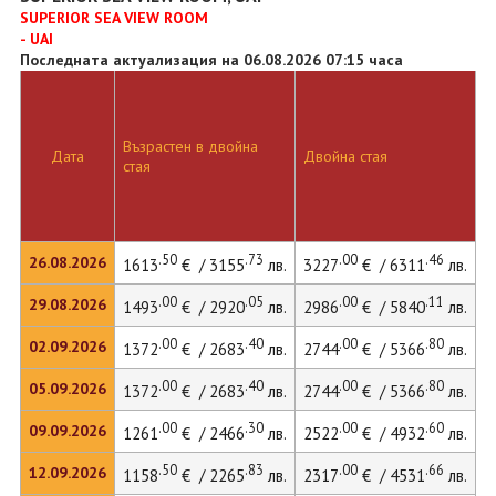
SUPERIOR SEA VIEW ROOM
- UAI
Последната актуализация на 06.08.2026 07:15 часа
Възрастен в двойна
Д
Дата
Двойна стая
стая
л
.50
.73
.00
.46
26.08.2026
1613
€ / 3155
лв.
3227
€ / 6311
лв.
3
.00
.05
.00
.11
29.08.2026
1493
€ / 2920
лв.
2986
€ / 5840
лв.
3
.00
.40
.00
.80
02.09.2026
1372
€ / 2683
лв.
2744
€ / 5366
лв.
2
.00
.40
.00
.80
05.09.2026
1372
€ / 2683
лв.
2744
€ / 5366
лв.
2
.00
.30
.00
.60
09.09.2026
1261
€ / 2466
лв.
2522
€ / 4932
лв.
2
.50
.83
.00
.66
12.09.2026
1158
€ / 2265
лв.
2317
€ / 4531
лв.
2