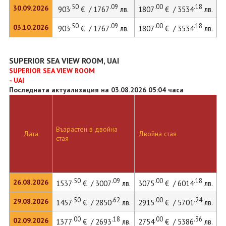
.50
.09
.00
.18
30.09.2026
903
€ / 1767
лв.
1807
€ / 3534
лв.
.50
.09
.00
.18
03.10.2026
903
€ / 1767
лв.
1807
€ / 3534
лв.
SUPERIOR SEA VIEW ROOM, UAI
SUPERIOR SEA VIEW ROOM
- UAI
Последната актуализация на 03.08.2026 05:04 часа
Възрастен в двойна
Д
Дата
Двойна стая
стая
л
.50
.09
.00
.18
26.08.2026
1537
€ / 3007
лв.
3075
€ / 6014
лв.
3
.50
.62
.00
.24
29.08.2026
1457
€ / 2850
лв.
2915
€ / 5701
лв.
3
.00
.18
.00
.36
02.09.2026
1377
€ / 2693
лв.
2754
€ / 5386
лв.
2