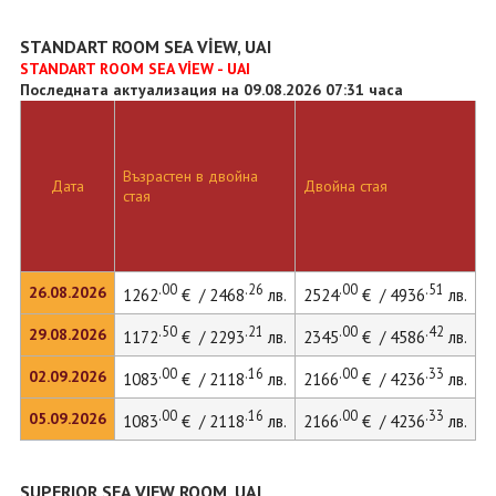
STANDART ROOM SEA VİEW, UAI
STANDART ROOM SEA VİEW - UAI
Последната актуализация на 09.08.2026 07:31 часа
Възрастен в двойна
Дата
Двойна стая
стая
.00
.26
.00
.51
26.08.2026
1262
€ / 2468
лв.
2524
€ / 4936
лв.
.50
.21
.00
.42
29.08.2026
1172
€ / 2293
лв.
2345
€ / 4586
лв.
.00
.16
.00
.33
02.09.2026
1083
€ / 2118
лв.
2166
€ / 4236
лв.
.00
.16
.00
.33
05.09.2026
1083
€ / 2118
лв.
2166
€ / 4236
лв.
SUPERIOR SEA VIEW ROOM, UAI