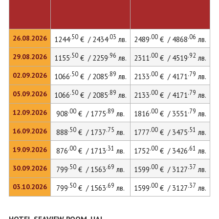
.50
.03
.00
.06
26.08.2026
1244
€ / 2434
лв.
2489
€ / 4868
лв.
.50
.96
.00
.92
29.08.2026
1155
€ / 2259
лв.
2311
€ / 4519
лв.
.50
.89
.00
.79
02.09.2026
1066
€ / 2085
лв.
2133
€ / 4171
лв.
.50
.89
.00
.79
05.09.2026
1066
€ / 2085
лв.
2133
€ / 4171
лв.
.00
.89
.00
.79
12.09.2026
908
€ / 1775
лв.
1816
€ / 3551
лв.
.50
.75
.00
.51
16.09.2026
888
€ / 1737
лв.
1777
€ / 3475
лв.
2
.00
.31
.00
.61
19.09.2026
876
€ / 1713
лв.
1752
€ / 3426
лв.
.50
.69
.00
.37
30.09.2026
799
€ / 1563
лв.
1599
€ / 3127
лв.
.50
.69
.00
.37
03.10.2026
799
€ / 1563
лв.
1599
€ / 3127
лв.