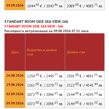
.50
.86
.00
.73
05.09.2026
1044
€ / 2042
лв.
2089
€ / 4085
лв.
STANDART ROOM SIDE SEA VIEW, UAI
STANDART ROOM SIDE SEA VIEW - UAI
Последната актуализация на 09.08.2026 07:31 часа
Възрастен в двойна
Дата
Двойна стая
стая
.50
.77
.00
.53
26.08.2026
1250
€ / 2445
лв.
2501
€ / 4891
лв.
.00
.72
.00
.44
29.08.2026
1161
€ / 2270
лв.
2322
€ / 4541
лв.
.00
.65
.00
.30
02.09.2026
1072
€ / 2096
лв.
2144
€ / 4193
лв.
.00
.65
.00
.30
05.09.2026
1072
€ / 2096
лв.
2144
€ / 4193
лв.