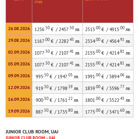
стая
л
.50
.50
.00
.00
26.08.2026
1256
€ / 2457
лв.
2513
€ / 4915
лв.
3
.00
.45
.00
.91
29.08.2026
1167
€ / 2282
лв.
2334
€ / 4564
лв.
3
.50
.41
.00
.81
02.09.2026
1077
€ / 2107
лв.
2155
€ / 4214
лв.
2
.50
.41
.00
.81
05.09.2026
1077
€ / 2107
лв.
2155
€ / 4214
лв.
2
.50
.03
.00
.06
09.09.2026
995
€ / 1947
лв.
1991
€ / 3894
лв.
2
.50
.39
.00
.77
12.09.2026
919
€ / 1798
лв.
1839
€ / 3596
лв.
2
.50
.22
.00
.45
16.09.2026
900
€ / 1761
лв.
1801
€ / 3522
лв.
2
.50
.80
.00
.60
19.09.2026
887
€ / 1735
лв.
1775
€ / 3471
лв.
JUNIOR CLUB ROOM, UAI
JUNIOR CLUB ROOM - UAI