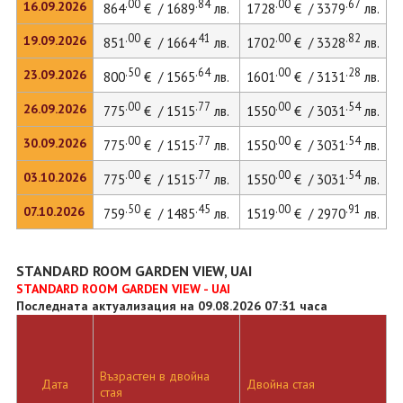
.00
.84
.00
.67
16.09.2026
864
€ / 1689
лв.
1728
€ / 3379
лв.
.00
.41
.00
.82
19.09.2026
851
€ / 1664
лв.
1702
€ / 3328
лв.
.50
.64
.00
.28
23.09.2026
800
€ / 1565
лв.
1601
€ / 3131
лв.
.00
.77
.00
.54
26.09.2026
775
€ / 1515
лв.
1550
€ / 3031
лв.
.00
.77
.00
.54
30.09.2026
775
€ / 1515
лв.
1550
€ / 3031
лв.
.00
.77
.00
.54
03.10.2026
775
€ / 1515
лв.
1550
€ / 3031
лв.
.50
.45
.00
.91
07.10.2026
759
€ / 1485
лв.
1519
€ / 2970
лв.
STANDARD ROOM GARDEN VIEW, UAI
STANDARD ROOM GARDEN VIEW - UAI
Последната актуализация на 09.08.2026 07:31 часа
Възрастен в двойна
Дата
Двойна стая
стая