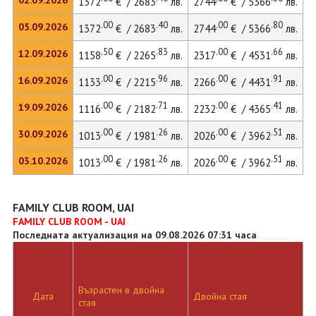
02.09.2026
1372
€ / 2683
лв.
2744
€ / 5366
лв.
.00
.40
.00
.80
05.09.2026
1372
€ / 2683
лв.
2744
€ / 5366
лв.
.50
.83
.00
.66
12.09.2026
1158
€ / 2265
лв.
2317
€ / 4531
лв.
.00
.96
.00
.91
16.09.2026
1133
€ / 2215
лв.
2266
€ / 4431
лв.
2
.00
.71
.00
.41
19.09.2026
1116
€ / 2182
лв.
2232
€ / 4365
лв.
.00
.26
.00
.51
30.09.2026
1013
€ / 1981
лв.
2026
€ / 3962
лв.
.00
.26
.00
.51
03.10.2026
1013
€ / 1981
лв.
2026
€ / 3962
лв.
FAMILY CLUB ROOM, UAI
FAMILY CLUB ROOM - UAI
Последната актуализация на 09.08.2026 07:31 часа
Възрастен в двойна
Д
Дата
Двойна стая
стая
л