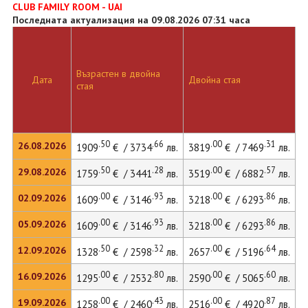
CLUB FAMILY ROOM - UAI
Последната актуализация на 09.08.2026 07:31 часа
Възрастен в двойна
Д
Дата
Двойна стая
стая
л
.50
.66
.00
.31
26.08.2026
1909
€ / 3734
лв.
3819
€ / 7469
лв.
.50
.28
.00
.57
29.08.2026
1759
€ / 3441
лв.
3519
€ / 6882
лв.
.00
.93
.00
.86
02.09.2026
1609
€ / 3146
лв.
3218
€ / 6293
лв.
.00
.93
.00
.86
05.09.2026
1609
€ / 3146
лв.
3218
€ / 6293
лв.
.50
.32
.00
.64
12.09.2026
1328
€ / 2598
лв.
2657
€ / 5196
лв.
.00
.80
.00
.60
16.09.2026
1295
€ / 2532
лв.
2590
€ / 5065
лв.
2
.00
.43
.00
.87
19.09.2026
1258
€ / 2460
лв.
2516
€ / 4920
лв.