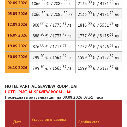
.50
.89
.00
.79
02.09.2026
1066
€ / 2085
лв.
2133
€ / 4171
лв.
.50
.89
.00
.79
05.09.2026
1066
€ / 2085
лв.
2133
€ / 4171
лв.
.00
.89
.00
.79
12.09.2026
908
€ / 1775
лв.
1816
€ / 3551
лв.
.50
.75
.00
.51
16.09.2026
888
€ / 1737
лв.
1777
€ / 3475
лв.
2
.00
.31
.00
.61
19.09.2026
876
€ / 1713
лв.
1752
€ / 3426
лв.
.50
.69
.00
.37
30.09.2026
799
€ / 1563
лв.
1599
€ / 3127
лв.
.50
.69
.00
.37
03.10.2026
799
€ / 1563
лв.
1599
€ / 3127
лв.
HOTEL PARTIAL SEAVIEW ROOM, UAI
HOTEL PARTIAL SEAVIEW ROOM - UAI
Последната актуализация на 09.08.2026 07:31 часа
Възрастен в двойна
Д
Дата
Двойна стая
стая
л