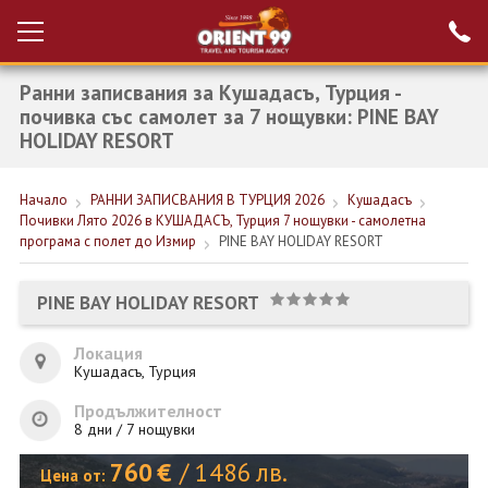
Ранни записвания за Кушадасъ, Турция -
Проверка на
Вход за агенти
резервация
почивка със самолет за 7 нощувки: PINE BAY
HOLIDAY RESORT
РАННИ ЗАПИСВАНИЯ ТУРЦИЯ
Начало
РАННИ ЗАПИСВАНИЯ В ТУРЦИЯ 2026
Кушадасъ
НОВА ГОДИНА ТУРЦИЯ
Почивки Лято 2026 в КУШАДАСЪ, Турция 7 нощувки - самолетна
програма с полет до Измир
PINE BAY HOLIDAY RESORT
НОВА ГОДИНА
ПОЧИВКИ
PINE BAY HOLIDAY RESORT
КРУИЗИ
Локация
Кушадасъ, Турция
ЕКЗОТИКА
Продължителност
ЕКСКУРЗИИ
8 дни / 7 нощувки
760
€
/
1486
лв.
Цена от: