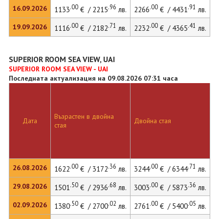
.00
.96
.00
.91
16.09.2026
1133
€ / 2215
лв.
2266
€ / 4431
лв.
2
.00
.71
.00
.41
19.09.2026
1116
€ / 2182
лв.
2232
€ / 4365
лв.
SUPERIOR ROOM SEA VIEW, UAI
SUPERIOR ROOM SEA VIEW - UAI
Последната актуализация на 09.08.2026 07:31 часа
Възрастен в двойна
Дата
Двойна стая
стая
.00
.36
.00
.71
26.08.2026
1622
€ / 3172
лв.
3244
€ / 6344
лв.
.50
.68
.00
.36
29.08.2026
1501
€ / 2936
лв.
3003
€ / 5873
лв.
.50
.02
.00
.05
02.09.2026
1380
€ / 2700
лв.
2761
€ / 5400
лв.