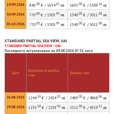
.00
.63
.00
.26
19.09.2026
846
€ / 1654
лв.
1692
€ / 3309
лв.
.00
.99
.00
.98
30.09.2026
770
€ / 1505
лв.
1540
€ / 3011
лв.
.00
.99
.00
.98
03.10.2026
770
€ / 1505
лв.
1540
€ / 3011
лв.
STANDARD PARTIAL SEA VIEW, UAI
STANDARD PARTIAL SEA VIEW - UAI
Последната актуализация на 09.08.2026 07:31 часа
Възрастен в двойна
Д
Дата
Двойна стая
стая
л
.50
.03
.00
.06
26.08.2026
1244
€ / 2434
лв.
2489
€ / 4868
лв.
.50
.96
.00
.92
29.08.2026
1155
€ / 2259
лв.
2311
€ / 4519
лв.