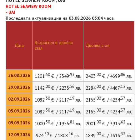
HOTEL SEAVIEW ROOM, UAI
HOTEL SEAVIEW ROOM
- UAI
Последната актуализация на 03.08.2026 05:04 часа
Възрастен в двойна
Д
Дата
Двойна стая
стая
л
.50
.93
.00
.86
26.08.2026
1201
€ / 2349
лв.
2403
€ / 4699
лв.
3
.00
.56
.00
.12
29.08.2026
1142
€ / 2233
лв.
2284
€ / 4467
лв.
3
.50
.19
.00
.37
02.09.2026
1082
€ / 2117
лв.
2165
€ / 4234
лв.
2
.50
.19
.00
.37
05.09.2026
1082
€ / 2117
лв.
2165
€ / 4234
лв.
2
.50
.81
.00
.62
09.09.2026
1000
€ / 1956
лв.
2001
€ / 3913
лв.
2
.50
.16
.00
.33
12.09.2026
924
€ / 1808
лв.
1849
€ / 3616
лв.
2