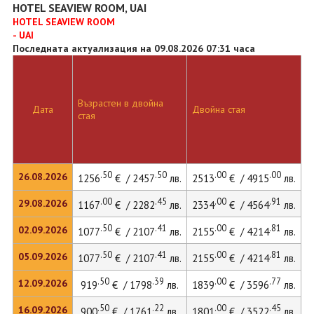
HOTEL SEAVIEW ROOM, UAI
HOTEL SEAVIEW ROOM
- UAI
Последната актуализация на 09.08.2026 07:31 часа
Възрастен в двойна
Д
Дата
Двойна стая
стая
л
.50
.50
.00
.00
26.08.2026
1256
€ / 2457
лв.
2513
€ / 4915
лв.
.00
.45
.00
.91
29.08.2026
1167
€ / 2282
лв.
2334
€ / 4564
лв.
.50
.41
.00
.81
02.09.2026
1077
€ / 2107
лв.
2155
€ / 4214
лв.
.50
.41
.00
.81
05.09.2026
1077
€ / 2107
лв.
2155
€ / 4214
лв.
.50
.39
.00
.77
12.09.2026
919
€ / 1798
лв.
1839
€ / 3596
лв.
.50
.22
.00
.45
16.09.2026
900
€ / 1761
лв.
1801
€ / 3522
лв.
2