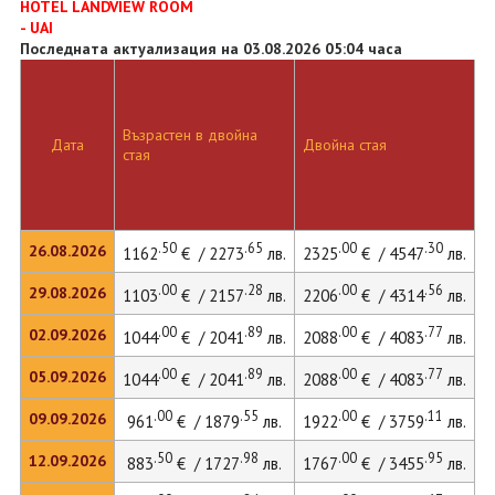
HOTEL LANDVIEW ROOM
- UAI
Последната актуализация на 03.08.2026 05:04 часа
Възрастен в двойна
Дата
Двойна стая
стая
.50
.65
.00
.30
26.08.2026
1162
€ / 2273
лв.
2325
€ / 4547
лв.
.00
.28
.00
.56
29.08.2026
1103
€ / 2157
лв.
2206
€ / 4314
лв.
.00
.89
.00
.77
02.09.2026
1044
€ / 2041
лв.
2088
€ / 4083
лв.
.00
.89
.00
.77
05.09.2026
1044
€ / 2041
лв.
2088
€ / 4083
лв.
.00
.55
.00
.11
09.09.2026
961
€ / 1879
лв.
1922
€ / 3759
лв.
.50
.98
.00
.95
12.09.2026
883
€ / 1727
лв.
1767
€ / 3455
лв.