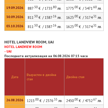
.50
.80
.00
.60
19.09.2026
887
€ / 1735
лв.
1775
€ / 3471
лв.
.50
.16
.00
.31
30.09.2026
811
€ / 1587
лв.
1623
€ / 3174
лв.
.50
.16
.00
.31
03.10.2026
811
€ / 1587
лв.
1623
€ / 3174
лв.
HOTEL LANDVIEW ROOM, UAI
HOTEL LANDVIEW ROOM
- UAI
Последната актуализация на 06.08.2026 07:15 часа
Възрастен в двойна
Дата
Двойна стая
стая
.00
.33
.00
.67
26.08.2026
1215
€ / 2376
лв.
2430
€ / 4752
лв.