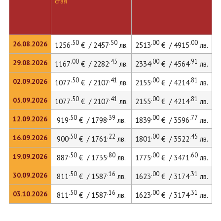
стая
л
.50
.50
.00
.00
26.08.2026
1256
€ / 2457
лв.
2513
€ / 4915
лв.
.00
.45
.00
.91
29.08.2026
1167
€ / 2282
лв.
2334
€ / 4564
лв.
.50
.41
.00
.81
02.09.2026
1077
€ / 2107
лв.
2155
€ / 4214
лв.
.50
.41
.00
.81
05.09.2026
1077
€ / 2107
лв.
2155
€ / 4214
лв.
.50
.39
.00
.77
12.09.2026
919
€ / 1798
лв.
1839
€ / 3596
лв.
.50
.22
.00
.45
16.09.2026
900
€ / 1761
лв.
1801
€ / 3522
лв.
2
.50
.80
.00
.60
19.09.2026
887
€ / 1735
лв.
1775
€ / 3471
лв.
.50
.16
.00
.31
30.09.2026
811
€ / 1587
лв.
1623
€ / 3174
лв.
.50
.16
.00
.31
03.10.2026
811
€ / 1587
лв.
1623
€ / 3174
лв.