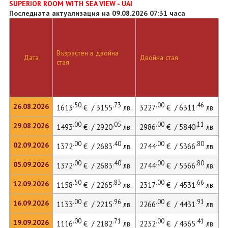
SUPERIOR ROOM WITH SEA VIEW - UAI
Последната актуализация на 09.08.2026 07:31 часа
Възрастен в двойна
Д
Дата
Двойна стая
стая
л
.50
.73
.00
.46
26.08.2026
1613
€ / 3155
лв.
3227
€ / 6311
лв.
.00
.05
.00
.11
29.08.2026
1493
€ / 2920
лв.
2986
€ / 5840
лв.
.00
.40
.00
.80
02.09.2026
1372
€ / 2683
лв.
2744
€ / 5366
лв.
.00
.40
.00
.80
05.09.2026
1372
€ / 2683
лв.
2744
€ / 5366
лв.
.50
.83
.00
.66
12.09.2026
1158
€ / 2265
лв.
2317
€ / 4531
лв.
.00
.96
.00
.91
16.09.2026
1133
€ / 2215
лв.
2266
€ / 4431
лв.
2
.00
.71
.00
.41
19.09.2026
1116
€ / 2182
лв.
2232
€ / 4365
лв.