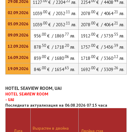
.00
.22
.00
.44
29.08.2026
1127
€ / 2204
лв.
2254
€ / 4408
лв.
.00
.11
.00
.21
02.09.2026
1039
€ / 2032
лв.
2078
€ / 4064
лв.
.00
.11
.00
.21
05.09.2026
1039
€ / 2032
лв.
2078
€ / 4064
лв.
.00
.77
.00
.55
09.09.2026
956
€ / 1869
лв.
1912
€ / 3739
лв.
.50
.20
.00
.39
12.09.2026
878
€ / 1718
лв.
1757
€ / 3436
лв.
.00
.06
.00
.12
16.09.2026
859
€ / 1680
лв.
1718
€ / 3360
лв.
.00
.63
.00
.26
19.09.2026
846
€ / 1654
лв.
1692
€ / 3309
лв.
HOTEL SEAVIEW ROOM, UAI
HOTEL SEAVIEW ROOM
- UAI
Последната актуализация на 06.08.2026 07:15 часа
Възрастен в двойна
Д
Дата
Двойна стая