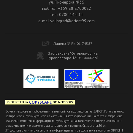
ул. Пионерска №35
моб.тел: +359 88 8700082
тел.: 0700 144 34
e-mail:velingrad@orient99.com
Лиценз № РК-01-74587
Застраховка "Отговорност на
Туроператора" № 0650000276
Всички текстове и изображения в този сайт са под закрила на ЗАПСП.Използването,
копирането и публикуването на част или цялото съдържание на сайта е забранено.
Уважаеми клиенти, информацията публикувана на този сайт е с информационна и
рекламна цел и е възможно да са допуснати грешки. Съгласно чл.80 от
ЗТ достоверна и вярна се счита информацията, предоставена в офисите ОРИЕНТ