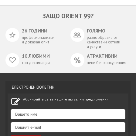
ЗАЩО ORIENT 99?
26 ГОДИНИ
ГОЛЯМО
професионализъм
разнообразие от
и доказан опит
качествени хотели
и услуги
10 ЛЮБИМИ
АТРАКТИВНИ
топ дестинации
цени без конкуренция
ЕЛЕКТРОНЕН БЮЛЕТИН
Абонирайте се за нашите актуални предложения