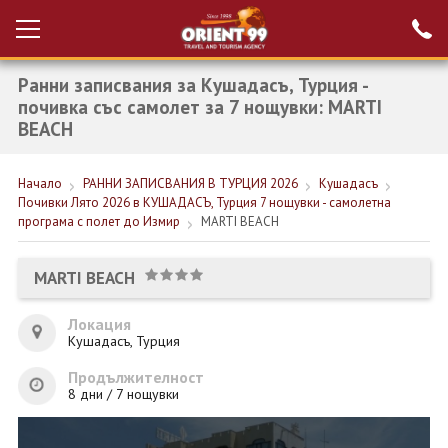
Ранни записвания за Кушадасъ, Турция -
Проверка на
Вход за агенти
резервация
почивка със самолет за 7 нощувки: MARTI
BEACH
РАННИ ЗАПИСВАНИЯ ТУРЦИЯ
Начало
РАННИ ЗАПИСВАНИЯ В ТУРЦИЯ 2026
Кушадасъ
НОВА ГОДИНА ТУРЦИЯ
Почивки Лято 2026 в КУШАДАСЪ, Турция 7 нощувки - самолетна
програма с полет до Измир
MARTI BEACH
НОВА ГОДИНА
ПОЧИВКИ
MARTI BEACH
КРУИЗИ
Локация
Кушадасъ, Турция
ЕКЗОТИКА
Продължителност
ЕКСКУРЗИИ
8 дни / 7 нощувки