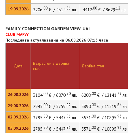
.00
.56
.00
.12
19.09.2026
2206
€ / 4314
лв.
4412
€ / 8629
лв.
FAMILY CONNECTION GARDEN VIEW, UAI
CLUB MARVY
Последната актуализация на 06.08.2026 07:15 часа
Възрастен в двойна
Дата
Двойна стая
стая
.00
.90
.00
.79
26.08.2026
3104
€ / 6070
лв.
6208
€ / 12141
лв.
.00
.92
.00
.84
29.08.2026
2945
€ / 5759
лв.
5890
€ / 11519
лв.
.50
.96
.00
.93
02.09.2026
2785
€ / 5447
лв.
5571
€ / 10895
лв.
.50
.96
.00
.93
05.09.2026
2785
€ / 5447
лв.
5571
€ / 10895
лв.