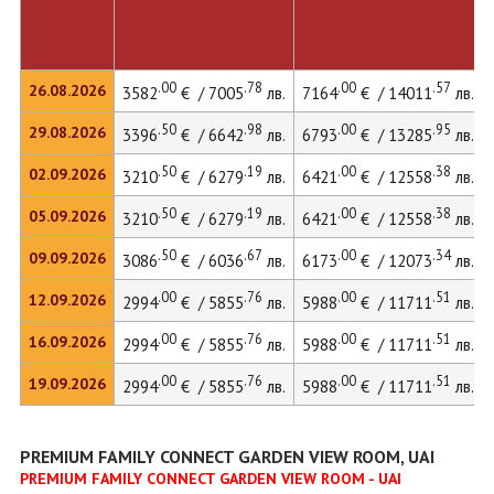
.00
.78
.00
.57
26.08.2026
3582
€ / 7005
лв.
7164
€ / 14011
лв.
.50
.98
.00
.95
29.08.2026
3396
€ / 6642
лв.
6793
€ / 13285
лв.
.50
.19
.00
.38
02.09.2026
3210
€ / 6279
лв.
6421
€ / 12558
лв.
.50
.19
.00
.38
05.09.2026
3210
€ / 6279
лв.
6421
€ / 12558
лв.
.50
.67
.00
.34
09.09.2026
3086
€ / 6036
лв.
6173
€ / 12073
лв.
.00
.76
.00
.51
12.09.2026
2994
€ / 5855
лв.
5988
€ / 11711
лв.
.00
.76
.00
.51
16.09.2026
2994
€ / 5855
лв.
5988
€ / 11711
лв.
.00
.76
.00
.51
19.09.2026
2994
€ / 5855
лв.
5988
€ / 11711
лв.
PREMIUM FAMILY CONNECT GARDEN VIEW ROOM, UAI
PREMIUM FAMILY CONNECT GARDEN VIEW ROOM - UAI