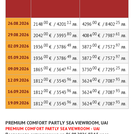
.00
.12
.00
.25
26.08.2026
2148
€ / 4201
лв.
4296
€ / 8402
лв.
5
.00
.80
.00
.61
29.08.2026
2042
€ / 3993
лв.
4084
€ / 7987
лв.
5
.00
.49
.00
.97
02.09.2026
1936
€ / 3786
лв.
3872
€ / 7572
лв.
5
.00
.49
.00
.97
05.09.2026
1936
€ / 3786
лв.
3872
€ / 7572
лв.
5
.00
.62
.00
.25
09.09.2026
1865
€ / 3647
лв.
3730
€ / 7295
лв.
.00
.96
.00
.93
12.09.2026
1812
€ / 3543
лв.
3624
€ / 7087
лв.
.00
.96
.00
.93
16.09.2026
1812
€ / 3543
лв.
3624
€ / 7087
лв.
.00
.96
.00
.93
19.09.2026
1812
€ / 3543
лв.
3624
€ / 7087
лв.
PREMIUM COMFORT PARTLY SEA VIEWROOM, UAI
PREMIUM COMFORT PARTLY SEA VIEWROOM - UAI