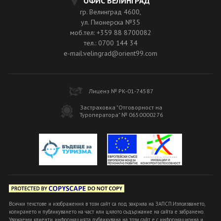
ОФИС ВЕЛИНГРАД
гр. Велинград 4600,
ул. Пионерска №35
моб.тел: +359 88 8700082
тел.: 0700 144 34
e-mail:velingrad@orient99.com
Лиценз № РК-01-74587
Застраховка "Отговорност на
Туроператора" № 0650000276
Всички текстове и изображения в този сайт са под закрила на ЗАПСП.Използването,
копирането и публикуването на част или цялото съдържание на сайта е забранено.
Уважаеми клиенти, информацията публикувана на този сайт е с информационна и