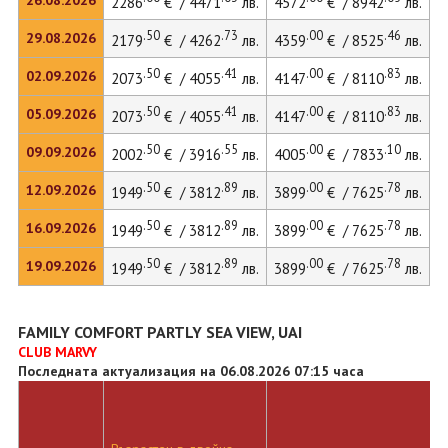
26.08.2026
2286
€ / 4471
лв.
4572
€ / 8942
лв.
6
.50
.73
.00
.46
29.08.2026
2179
€ / 4262
лв.
4359
€ / 8525
лв.
5
.50
.41
.00
.83
02.09.2026
2073
€ / 4055
лв.
4147
€ / 8110
лв.
5
.50
.41
.00
.83
05.09.2026
2073
€ / 4055
лв.
4147
€ / 8110
лв.
5
.50
.55
.00
.10
09.09.2026
2002
€ / 3916
лв.
4005
€ / 7833
лв.
.50
.89
.00
.78
12.09.2026
1949
€ / 3812
лв.
3899
€ / 7625
лв.
5
.50
.89
.00
.78
16.09.2026
1949
€ / 3812
лв.
3899
€ / 7625
лв.
5
.50
.89
.00
.78
19.09.2026
1949
€ / 3812
лв.
3899
€ / 7625
лв.
FAMILY COMFORT PARTLY SEA VIEW, UAI
CLUB MARVY
Последната актуализация на 06.08.2026 07:15 часа