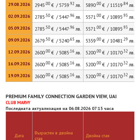
.00
.92
.00
.84
29.08.2026
2945
€ / 5759
лв.
5890
€ / 11519
лв.
.50
.96
.00
.93
02.09.2026
2785
€ / 5447
лв.
5571
€ / 10895
лв.
.50
.96
.00
.93
05.09.2026
2785
€ / 5447
лв.
5571
€ / 10895
лв.
.50
.65
.00
.29
09.09.2026
2679
€ / 5240
лв.
5359
€ / 10481
лв.
.00
.16
.00
.32
12.09.2026
2600
€ / 5085
лв.
5200
€ / 10170
лв.
.00
.16
.00
.32
16.09.2026
2600
€ / 5085
лв.
5200
€ / 10170
лв.
.00
.16
.00
.32
19.09.2026
2600
€ / 5085
лв.
5200
€ / 10170
лв.
PREMIUM FAMILY CONNECTION GARDEN VIEW, UAI
CLUB MARVY
Последната актуализация на 06.08.2026 07:15 часа
Възрастен в двойна
Дата
Двойна стая
стая