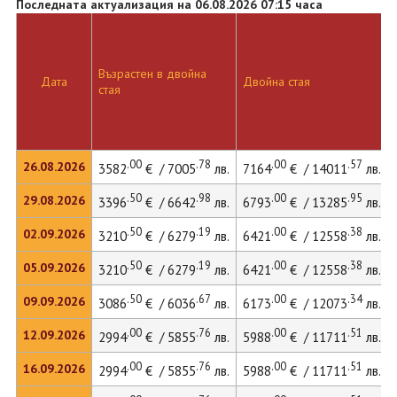
Последната актуализация на 06.08.2026 07:15 часа
Възрастен в двойна
Дата
Двойна стая
стая
.00
.78
.00
.57
26.08.2026
3582
€ / 7005
лв.
7164
€ / 14011
лв.
.50
.98
.00
.95
29.08.2026
3396
€ / 6642
лв.
6793
€ / 13285
лв.
.50
.19
.00
.38
02.09.2026
3210
€ / 6279
лв.
6421
€ / 12558
лв.
.50
.19
.00
.38
05.09.2026
3210
€ / 6279
лв.
6421
€ / 12558
лв.
.50
.67
.00
.34
09.09.2026
3086
€ / 6036
лв.
6173
€ / 12073
лв.
.00
.76
.00
.51
12.09.2026
2994
€ / 5855
лв.
5988
€ / 11711
лв.
.00
.76
.00
.51
16.09.2026
2994
€ / 5855
лв.
5988
€ / 11711
лв.