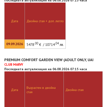
Последната актуализация на 06.08.2026 07:15 часа
Дата
Двойна стая + доп. легло
.00
.04
09.09.2026
5478
€ / 10714
лв.
PREMIUM COMFORT GARDEN VIEW (ADULT ONLY, UAI
CLUB MARVY
Последната актуализация на 06.08.2026 07:15 часа
Възрастен в двойна
Дата
Двойна стая
Д
стая