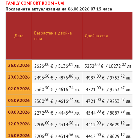
FAMILY COMFORT ROOM - UAI
Последната актуализация на 06.08.2026 07:15 часа
Възрастен в двойна
Дата
Двойна стая
стая
.00
.01
.00
.02
26.08.2026
2626
€ / 5136
лв.
5252
€ / 10272
лв.
.50
.86
.00
.72
29.08.2026
2493
€ / 4876
лв.
4987
€ / 9753
лв.
.50
.74
.00
.47
02.09.2026
2360
€ / 4616
лв.
4721
€ / 9233
лв.
.50
.74
.00
.47
05.09.2026
2360
€ / 4616
лв.
4721
€ / 9233
лв.
.00
.65
.00
.29
09.09.2026
2272
€ / 4443
лв.
4544
€ / 8887
лв.
.00
.56
.00
.12
12.09.2026
2206
€ / 4314
лв.
4412
€ / 8629
лв.
.00
.56
.00
.12
16.09.2026
2206
€ / 4314
лв.
4412
€ / 8629
лв.