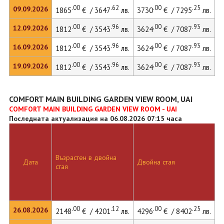
.00
.62
.00
.25
09.09.2026
1865
€ / 3647
лв.
3730
€ / 7295
лв.
.00
.96
.00
.93
12.09.2026
1812
€ / 3543
лв.
3624
€ / 7087
лв.
.00
.96
.00
.93
16.09.2026
1812
€ / 3543
лв.
3624
€ / 7087
лв.
.00
.96
.00
.93
19.09.2026
1812
€ / 3543
лв.
3624
€ / 7087
лв.
COMFORT MAIN BUILDING GARDEN VIEW ROOM, UAI
COMFORT MAIN BUILDING GARDEN VIEW ROOM - UAI
Последната актуализация на 06.08.2026 07:15 часа
Възрастен в двойна
Дата
Двойна стая
Д
стая
.00
.12
.00
.25
26.08.2026
2148
€ / 4201
лв.
4296
€ / 8402
лв.
6