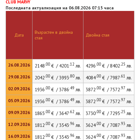
CLUB MARVY
Последната актуализация на 06.08.2026 07:15 часа
Възрастен в двойна
Дата
Двойна стая
Д
стая
.00
.12
.00
.25
26.08.2026
2148
€ / 4201
лв.
4296
€ / 8402
лв.
5
.00
.80
.00
.61
29.08.2026
2042
€ / 3993
лв.
4084
€ / 7987
лв.
5
.00
.49
.00
.97
02.09.2026
1936
€ / 3786
лв.
3872
€ / 7572
лв.
5
.00
.49
.00
.97
05.09.2026
1936
€ / 3786
лв.
3872
€ / 7572
лв.
5
.00
.62
.00
.25
09.09.2026
1865
€ / 3647
лв.
3730
€ / 7295
лв.
.00
.96
.00
.93
12.09.2026
1812
€ / 3543
лв.
3624
€ / 7087
лв.
.00
.96
.00
.93
16.09.2026
1812
€ / 3543
лв.
3624
€ / 7087
лв.