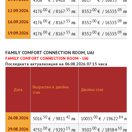
4308
€ / 8426
лв.
8617
€ / 16853
лв.
.00
.55
.00
.09
12.09.2026
4176
€ / 8167
лв.
8352
€ / 16335
лв.
.00
.55
.00
.09
16.09.2026
4176
€ / 8167
лв.
8352
€ / 16335
лв.
.00
.55
.00
.09
19.09.2026
4176
€ / 8167
лв.
8352
€ / 16335
лв.
FAMILY COMFORT CONNECTION ROOM, UAI
FAMILY COMFORT CONNECTION ROOM - UAI
Последната актуализация на 06.08.2026 07:15 часа
Възрастен в двойна
Дата
Двойна стая
стая
.50
.42
.00
.84
26.08.2026
5016
€ / 9811
лв.
10033
€ / 19622
лв.
.00
.15
.00
.30
29.08.2026
4751
€ / 9292
лв.
9502
€ / 18584
лв.