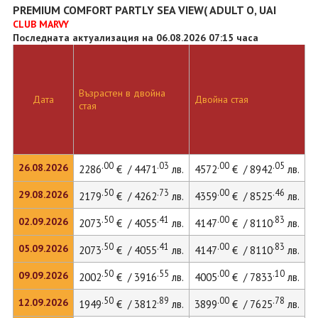
PREMIUM COMFORT PARTLY SEA VIEW( ADULT O, UAI
CLUB MARVY
Последната актуализация на 06.08.2026 07:15 часа
Възрастен в двойна
Дата
Двойна стая
Д
стая
.00
.03
.00
.05
26.08.2026
2286
€ / 4471
лв.
4572
€ / 8942
лв.
6
.50
.73
.00
.46
29.08.2026
2179
€ / 4262
лв.
4359
€ / 8525
лв.
5
.50
.41
.00
.83
02.09.2026
2073
€ / 4055
лв.
4147
€ / 8110
лв.
5
.50
.41
.00
.83
05.09.2026
2073
€ / 4055
лв.
4147
€ / 8110
лв.
5
.50
.55
.00
.10
09.09.2026
2002
€ / 3916
лв.
4005
€ / 7833
лв.
5
.50
.89
.00
.78
12.09.2026
1949
€ / 3812
лв.
3899
€ / 7625
лв.
5