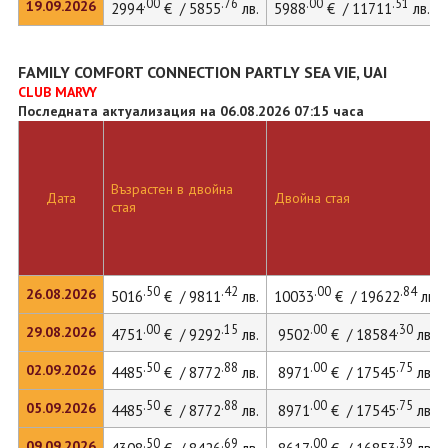
.00
.76
.00
.51
19.09.2026
2994
€ / 5855
лв.
5988
€ / 11711
лв.
FAMILY COMFORT CONNECTION PARTLY SEA VIE, UAI
CLUB MARVY
Последната актуализация на 06.08.2026 07:15 часа
Възрастен в двойна
Дата
Двойна стая
стая
.50
.42
.00
.84
26.08.2026
5016
€ / 9811
лв.
10033
€ / 19622
лв.
.00
.15
.00
.30
29.08.2026
4751
€ / 9292
лв.
9502
€ / 18584
лв.
.50
.88
.00
.75
02.09.2026
4485
€ / 8772
лв.
8971
€ / 17545
лв.
.50
.88
.00
.75
05.09.2026
4485
€ / 8772
лв.
8971
€ / 17545
лв.
.50
.69
.00
.39
09.09.2026