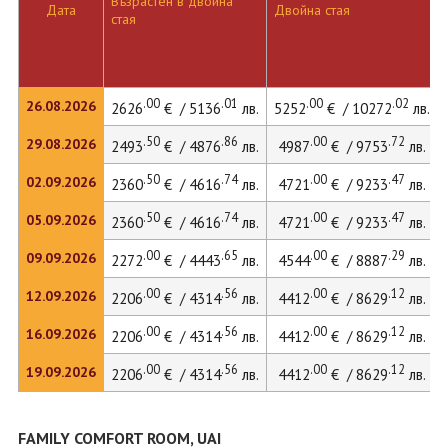
Възрастен в двойна
Дата
Двойна стая
стая
.00
.01
.00
.02
26.08.2026
2626
€ / 5136
лв.
5252
€ / 10272
лв.
.50
.86
.00
.72
29.08.2026
2493
€ / 4876
лв.
4987
€ / 9753
лв.
.50
.74
.00
.47
02.09.2026
2360
€ / 4616
лв.
4721
€ / 9233
лв.
.50
.74
.00
.47
05.09.2026
2360
€ / 4616
лв.
4721
€ / 9233
лв.
.00
.65
.00
.29
09.09.2026
2272
€ / 4443
лв.
4544
€ / 8887
лв.
.00
.56
.00
.12
12.09.2026
2206
€ / 4314
лв.
4412
€ / 8629
лв.
.00
.56
.00
.12
16.09.2026
2206
€ / 4314
лв.
4412
€ / 8629
лв.
.00
.56
.00
.12
19.09.2026
2206
€ / 4314
лв.
4412
€ / 8629
лв.
FAMILY COMFORT ROOM, UAI