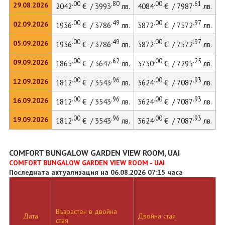
.00
.80
.00
.61
29.08.2026
2042
€ / 3993
лв.
4084
€ / 7987
лв.
6
.00
.49
.00
.97
02.09.2026
1936
€ / 3786
лв.
3872
€ / 7572
лв.
5
.00
.49
.00
.97
05.09.2026
1936
€ / 3786
лв.
3872
€ / 7572
лв.
5
.00
.62
.00
.25
09.09.2026
1865
€ / 3647
лв.
3730
€ / 7295
лв.
5
.00
.96
.00
.93
12.09.2026
1812
€ / 3543
лв.
3624
€ / 7087
лв.
5
.00
.96
.00
.93
16.09.2026
1812
€ / 3543
лв.
3624
€ / 7087
лв.
5
.00
.96
.00
.93
19.09.2026
1812
€ / 3543
лв.
3624
€ / 7087
лв.
COMFORT BUNGALOW GARDEN VIEW ROOM, UAI
COMFORT BUNGALOW GARDEN VIEW ROOM - UAI
Последната актуализация на 06.08.2026 07:15 часа
Възрастен в двойна
Дата
Двойна стая
Д
стая