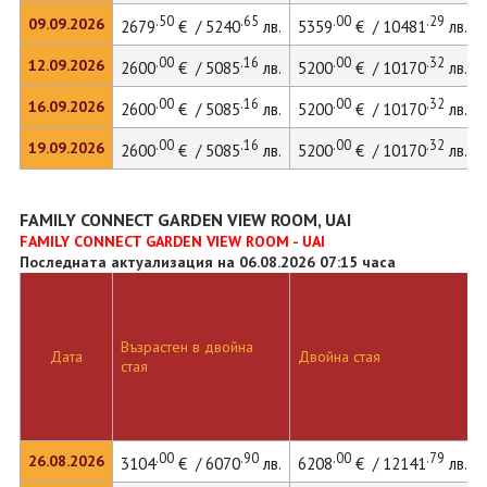
.50
.65
.00
.29
09.09.2026
2679
€ / 5240
лв.
5359
€ / 10481
лв.
.00
.16
.00
.32
12.09.2026
2600
€ / 5085
лв.
5200
€ / 10170
лв.
.00
.16
.00
.32
16.09.2026
2600
€ / 5085
лв.
5200
€ / 10170
лв.
.00
.16
.00
.32
19.09.2026
2600
€ / 5085
лв.
5200
€ / 10170
лв.
FAMILY CONNECT GARDEN VIEW ROOM, UAI
FAMILY CONNECT GARDEN VIEW ROOM - UAI
Последната актуализация на 06.08.2026 07:15 часа
Възрастен в двойна
Дата
Двойна стая
стая
.00
.90
.00
.79
26.08.2026
3104
€ / 6070
лв.
6208
€ / 12141
лв.