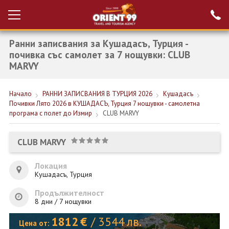
Ранни записвания за Кушадасъ, Турция -
Проверка на
Вход за агенти
резервация
почивка със самолет за 7 нощувки: CLUB
MARVY
РАННИ ЗАПИСВАНИЯ ТУРЦИЯ
Начало
РАННИ ЗАПИСВАНИЯ В ТУРЦИЯ 2026
Кушадасъ
НОВА ГОДИНА ТУРЦИЯ
Почивки Лято 2026 в КУШАДАСЪ, Турция 7 нощувки - самолетна
програма с полет до Измир
CLUB MARVY
НОВА ГОДИНА
ПОЧИВКИ
CLUB MARVY
КРУИЗИ
Локация
Кушадасъ, Турция
ЕКЗОТИКА
Продължителност
ЕКСКУРЗИИ
8 дни / 7 нощувки
1812
€
/
3544
лв.
Цена от: