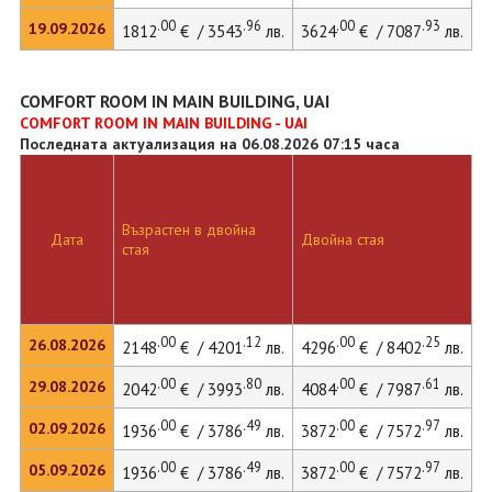
.00
.96
.00
.93
19.09.2026
1812
€ / 3543
лв.
3624
€ / 7087
лв.
COMFORT ROOM IN MAIN BUILDING, UAI
COMFORT ROOM IN MAIN BUILDING - UAI
Последната актуализация на 06.08.2026 07:15 часа
Възрастен в двойна
Дата
Двойна стая
стая
.00
.12
.00
.25
26.08.2026
2148
€ / 4201
лв.
4296
€ / 8402
лв.
.00
.80
.00
.61
29.08.2026
2042
€ / 3993
лв.
4084
€ / 7987
лв.
.00
.49
.00
.97
02.09.2026
1936
€ / 3786
лв.
3872
€ / 7572
лв.
.00
.49
.00
.97
05.09.2026
1936
€ / 3786
лв.
3872
€ / 7572
лв.