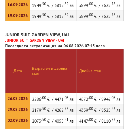
.50
.89
.00
.78
16.09.2026
1949
€ / 3812
лв.
3899
€ / 7625
лв.
5
.50
.89
.00
.78
19.09.2026
1949
€ / 3812
лв.
3899
€ / 7625
лв.
JUNIOR SUIT GARDEN VIEW, UAI
JUNIOR SUIT GARDEN VIEW - UAI
Последната актуализация на 06.08.2026 07:15 часа
Възрастен в двойна
Дата
Двойна стая
стая
.00
.03
.00
.05
26.08.2026
2286
€ / 4471
лв.
4572
€ / 8942
лв.
.50
.73
.00
.46
29.08.2026
2179
€ / 4262
лв.
4359
€ / 8525
лв.
.50
.41
.00
.83
02.09.2026
2073
€ / 4055
лв.
4147
€ / 8110
лв.