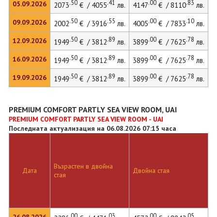
.50
.41
.00
.83
05.09.2026
2073
€ / 4055
лв.
4147
€ / 8110
лв.
.50
.55
.00
.10
09.09.2026
2002
€ / 3916
лв.
4005
€ / 7833
лв.
.50
.89
.00
.78
12.09.2026
1949
€ / 3812
лв.
3899
€ / 7625
лв.
.50
.89
.00
.78
16.09.2026
1949
€ / 3812
лв.
3899
€ / 7625
лв.
.50
.89
.00
.78
19.09.2026
1949
€ / 3812
лв.
3899
€ / 7625
лв.
PREMIUM COMFORT PARTLY SEA VIEW ROOM, UAI
PREMIUM COMFORT PARTLY SEA VIEW ROOM - UAI
Последната актуализация на 06.08.2026 07:15 часа
Възрастен в двойна
Дата
Двойна стая
Д
стая
.00
.03
.00
.05