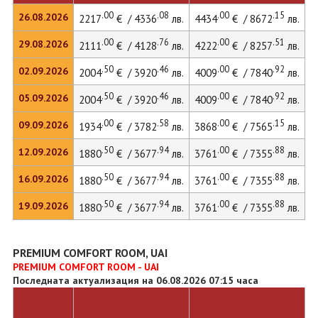
.00
.08
.00
.15
26.08.2026
2217
€ / 4336
лв.
4434
€ / 8672
лв.
6
.00
.76
.00
.51
29.08.2026
2111
€ / 4128
лв.
4222
€ / 8257
лв.
5
.50
.46
.00
.92
02.09.2026
2004
€ / 3920
лв.
4009
€ / 7840
лв.
5
.50
.46
.00
.92
05.09.2026
2004
€ / 3920
лв.
4009
€ / 7840
лв.
5
.00
.58
.00
.15
09.09.2026
1934
€ / 3782
лв.
3868
€ / 7565
лв.
5
.50
.94
.00
.88
12.09.2026
1880
€ / 3677
лв.
3761
€ / 7355
лв.
5
.50
.94
.00
.88
16.09.2026
1880
€ / 3677
лв.
3761
€ / 7355
лв.
5
.50
.94
.00
.88
19.09.2026
1880
€ / 3677
лв.
3761
€ / 7355
лв.
PREMIUM COMFORT ROOM, UAI
PREMIUM COMFORT ROOM - UAI
Последната актуализация на 06.08.2026 07:15 часа