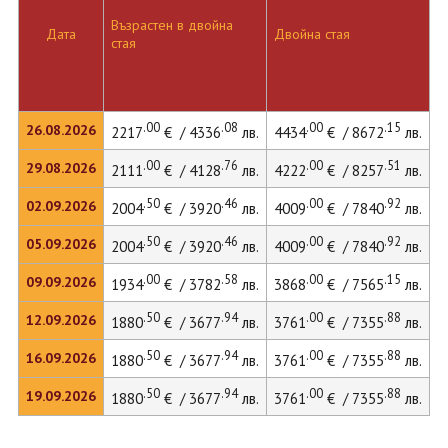
Възрастен в двойна
Дата
Двойна стая
Д
стая
.00
.08
.00
.15
26.08.2026
2217
€ / 4336
лв.
4434
€ / 8672
лв.
6
.00
.76
.00
.51
29.08.2026
2111
€ / 4128
лв.
4222
€ / 8257
лв.
5
.50
.46
.00
.92
02.09.2026
2004
€ / 3920
лв.
4009
€ / 7840
лв.
5
.50
.46
.00
.92
05.09.2026
2004
€ / 3920
лв.
4009
€ / 7840
лв.
5
.00
.58
.00
.15
09.09.2026
1934
€ / 3782
лв.
3868
€ / 7565
лв.
5
.50
.94
.00
.88
12.09.2026
1880
€ / 3677
лв.
3761
€ / 7355
лв.
5
.50
.94
.00
.88
16.09.2026
1880
€ / 3677
лв.
3761
€ / 7355
лв.
5
.50
.94
.00
.88
19.09.2026
1880
€ / 3677
лв.
3761
€ / 7355
лв.