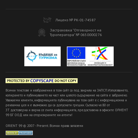
Лиценз № РК-01-74587
Застраховка "Отговорност на
Туроператора" № 0650000276
Всички текстове и изображения в този сайт са под закрила на ЗАПСП.Използването,
копирането и публикуването на част или цялото съдържание на сайта е забранено.
Уважаеми клиенти, информацията публикувана на този сайт е с информационна и
рекламна цел и е възможно да са допуснати грешки. Съгласно чл.80 от
ЗТ достоверна и вярна се счита информацията, предоставена в офисите ОРИЕНТ
99 БГ ООД или на оторизираните ни агенти!
ORIENT 99 © 2007 - Present. Всички права запазени