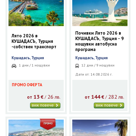
Почивки Лято 2026 в
Лято 2026 в
КУШАДАСЪ, Турция - 9
КУШАДАСЪ, Турция
нощувки автобусна
-собствен транспорт
програма
Кушадасъ, Турция
Кушадасъ, Турция
1 дни / 1 нощувки
12 дни / 9 нощувки
Дати от: 14.08.2026 г.
ПРОМО ОФЕРТА
13
26
144
282
€
лв.
€
лв.
/
/
от
от
виж повече
виж повече