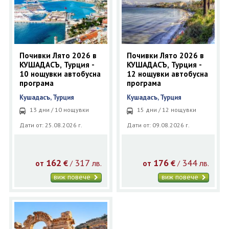
Почивки Лято 2026 в
Почивки Лято 2026 в
КУШАДАСЪ, Турция -
КУШАДАСЪ, Турция -
10 нощувки автобусна
12 нощувки автобусна
програма
програма
Кушадасъ, Турция
Кушадасъ, Турция
13 дни / 10 нощувки
15 дни / 12 нощувки
Дати от: 25.08.2026 г.
Дати от: 09.08.2026 г.
162
317
176
344
€
лв.
€
лв.
/
/
от
от
виж повече
виж повече