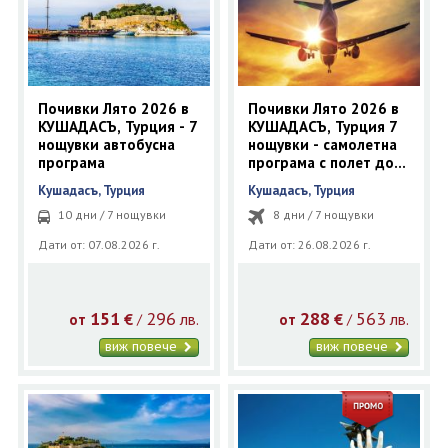
ОЩЕ
ЗА НАС
КОНТАКТИ
ФИРМЕНИ ДОКУМЕНТИ
Почивки Лято 2026 в
Почивки Лято 2026 в
КУШАДАСЪ, Турция - 7
КУШАДАСЪ, Турция 7
0700 144 34
Запитване
нощувки автобусна
нощувки - самолетна
програма
програма с полет до
Измир
Кушадасъ, Турция
Кушадасъ, Турция
ПОСЛЕДВАЙТЕ НИ
10 дни / 7 нощувки
8 дни / 7 нощувки
Дати от: 07.08.2026 г.
Дати от: 26.08.2026 г.
151
296
288
563
€
лв.
€
лв.
/
/
от
от
виж повече
виж повече