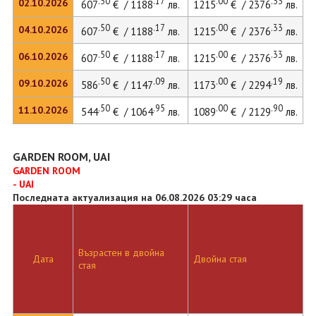
.50
.17
.00
.33
02.10.2026
607
€ / 1188
лв.
1215
€ / 2376
лв.
.50
.17
.00
.33
04.10.2026
607
€ / 1188
лв.
1215
€ / 2376
лв.
.50
.17
.00
.33
06.10.2026
607
€ / 1188
лв.
1215
€ / 2376
лв.
.50
.09
.00
.19
09.10.2026
586
€ / 1147
лв.
1173
€ / 2294
лв.
.50
.95
.00
.90
11.10.2026
544
€ / 1064
лв.
1089
€ / 2129
лв.
GARDEN ROOM, UAI
GARDEN ROOM
- UAI
Последната актуализация на 06.08.2026 03:29 часа
Възрастен в двойна
Дата
Двойна стая
стая