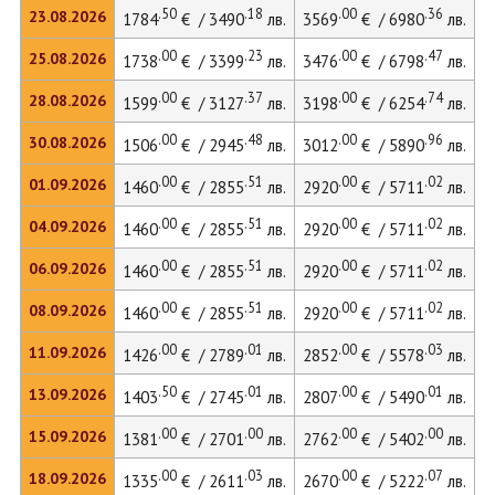
.50
.18
.00
.36
23.08.2026
1784
€ / 3490
лв.
3569
€ / 6980
лв.
3
.00
.23
.00
.47
25.08.2026
1738
€ / 3399
лв.
3476
€ / 6798
лв.
3
.00
.37
.00
.74
28.08.2026
1599
€ / 3127
лв.
3198
€ / 6254
лв.
3
.00
.48
.00
.96
30.08.2026
1506
€ / 2945
лв.
3012
€ / 5890
лв.
3
.00
.51
.00
.02
01.09.2026
1460
€ / 2855
лв.
2920
€ / 5711
лв.
2
.00
.51
.00
.02
04.09.2026
1460
€ / 2855
лв.
2920
€ / 5711
лв.
2
.00
.51
.00
.02
06.09.2026
1460
€ / 2855
лв.
2920
€ / 5711
лв.
2
.00
.51
.00
.02
08.09.2026
1460
€ / 2855
лв.
2920
€ / 5711
лв.
2
.00
.01
.00
.03
11.09.2026
1426
€ / 2789
лв.
2852
€ / 5578
лв.
2
.50
.01
.00
.01
13.09.2026
1403
€ / 2745
лв.
2807
€ / 5490
лв.
2
.00
.00
.00
.00
15.09.2026
1381
€ / 2701
лв.
2762
€ / 5402
лв.
2
.00
.03
.00
.07
18.09.2026
1335
€ / 2611
лв.
2670
€ / 5222
лв.