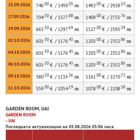
.00
.05
.00
.10
25.09.2026
746
€ / 1459
лв.
1492
€ / 2918
лв.
.50
.88
.00
.76
27.09.2026
704
€ / 1377
лв.
1409
€ / 2755
лв.
.50
.69
.00
.39
29.09.2026
663
€ / 1297
лв.
1327
€ / 2595
лв.
.50
.43
.00
.86
02.10.2026
601
€ / 1176
лв.
1203
€ / 2352
лв.
.50
.43
.00
.86
04.10.2026
601
€ / 1176
лв.
1203
€ / 2352
лв.
.50
.43
.00
.86
06.10.2026
601
€ / 1176
лв.
1203
€ / 2352
лв.
.50
.36
.00
.72
09.10.2026
580
€ / 1135
лв.
1161
€ / 2270
лв.
.00
.19
.00
.38
11.10.2026
539
€ / 1054
лв.
1078
€ / 2108
лв.
GARDEN ROOM, UAI
GARDEN ROOM
- UAI
Последната актуализация на 03.08.2026 03:06 часа