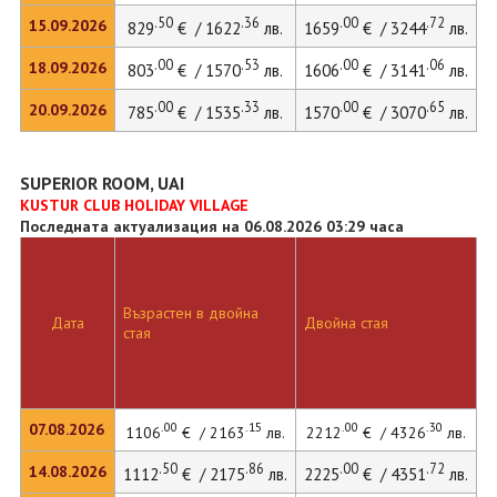
.50
.36
.00
.72
15.09.2026
829
€ / 1622
лв.
1659
€ / 3244
лв.
.00
.53
.00
.06
18.09.2026
803
€ / 1570
лв.
1606
€ / 3141
лв.
.00
.33
.00
.65
20.09.2026
785
€ / 1535
лв.
1570
€ / 3070
лв.
SUPERIOR ROOM, UAI
KUSTUR CLUB HOLIDAY VILLAGE
Последната актуализация на 06.08.2026 03:29 часа
Възрастен в двойна
Д
Дата
Двойна стая
стая
л
.00
.15
.00
.30
07.08.2026
1106
€ / 2163
лв.
2212
€ / 4326
лв.
3
.50
.86
.00
.72
14.08.2026
1112
€ / 2175
лв.
2225
€ / 4351
лв.
3