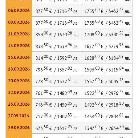
.50
.24
.00
.48
06.09.2026
877
€ / 1716
лв.
1755
€ / 3432
лв.
.50
.24
.00
.48
08.09.2026
877
€ / 1716
лв.
1755
€ / 3432
лв.
.00
.28
.00
.56
11.09.2026
854
€ / 1670
лв.
1708
€ / 3340
лв.
.50
.96
.00
.93
13.09.2026
838
€ / 1639
лв.
1677
€ / 3279
лв.
.00
.05
.00
.09
15.09.2026
814
€ / 1592
лв.
1628
€ / 3184
лв.
.50
.82
.00
.64
18.09.2026
796
€ / 1557
лв.
1593
€ / 3115
лв.
.50
.61
.00
.23
20.09.2026
778
€ / 1522
лв.
1557
€ / 3045
лв.
.00
.39
.00
.77
22.09.2026
761
€ / 1488
лв.
1522
€ / 2976
лв.
.00
.05
.00
.10
25.09.2026
746
€ / 1459
лв.
1492
€ / 2918
лв.
.00
.33
.00
.66
27.09.2026
717
€ / 1402
лв.
1434
€ / 2804
лв.
.50
.25
.00
.50
29.09.2026
673
€ / 1317
лв.
1347
€ / 2634
лв.