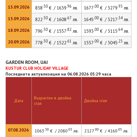
.50
.96
.00
.93
13.09.2026
838
€ / 1639
лв.
1677
€ / 3279
лв.
.50
.67
.00
.34
15.09.2026
822
€ / 1608
лв.
1645
€ / 3217
лв.
.50
.82
.00
.64
18.09.2026
796
€ / 1557
лв.
1593
€ / 3115
лв.
.50
.61
.00
.23
20.09.2026
778
€ / 1522
лв.
1557
€ / 3045
лв.
GARDEN ROOM, UAI
KUSTUR CLUB HOLIDAY VILLAGE
Последната актуализация на 06.08.2026 03:29 часа
Възрастен в двойна
Дата
Двойна стая
стая
.50
.03
.00
.05
07.08.2026
1063
€ / 2080
лв.
2127
€ / 4160
лв.