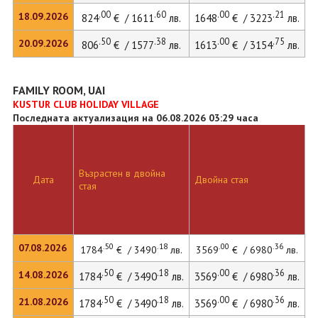
.00
.60
.00
.21
18.09.2026
824
€ / 1611
лв.
1648
€ / 3223
лв.
.50
.38
.00
.75
20.09.2026
806
€ / 1577
лв.
1613
€ / 3154
лв.
FAMILY ROOM, UAI
KUSTUR CLUB HOLIDAY VILLAGE
Последната актуализация на 06.08.2026 03:29 часа
Възрастен в двойна
Д
Дата
Двойна стая
стая
л
.50
.18
.00
.36
07.08.2026
1784
€ / 3490
лв.
3569
€ / 6980
лв.
3
.50
.18
.00
.36
14.08.2026
1784
€ / 3490
лв.
3569
€ / 6980
лв.
3
.50
.18
.00
.36
21.08.2026
1784
€ / 3490
лв.
3569
€ / 6980
лв.
3