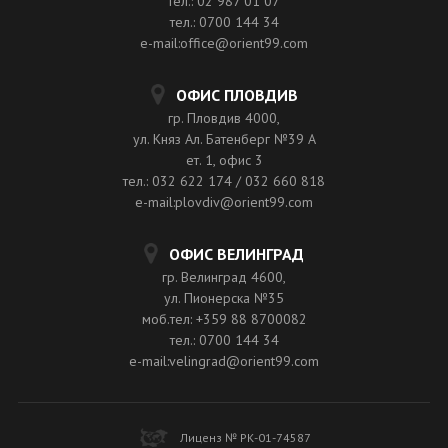
тел.: 02 987 01 07
тел.: 0700 144 34
e-mail:office@orient99.com
ОФИС ПЛОВДИВ
гр. Пловдив 4000,
ул. Княз Ал. Батенберг №39 A
ет. 1, офис 3
тел.: 032 622 174 / 032 660 818
e-mail:plovdiv@orient99.com
ОФИС ВЕЛИНГРАД
гр. Велинград 4600,
ул. Пионерска №35
моб.тел: +359 88 8700082
тел.: 0700 144 34
e-mail:velingrad@orient99.com
Лиценз № РК-01-74587