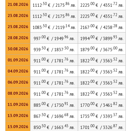
.50
.86
.00
.72
21.08.2026
1112
€ / 2175
лв.
2225
€ / 4351
лв.
3
.50
.86
.00
.72
23.08.2026
1112
€ / 2175
лв.
2225
€ / 4351
лв.
3
.50
.14
.00
.28
25.08.2026
1083
€ / 2119
лв.
2167
€ / 4238
лв.
2
.00
.96
.00
.93
28.08.2026
997
€ / 1949
лв.
1994
€ / 3899
лв.
2
.50
.50
.00
.00
30.08.2026
939
€ / 1837
лв.
1879
€ / 3675
лв.
2
.00
.76
.00
.52
01.09.2026
911
€ / 1781
лв.
1822
€ / 3563
лв.
2
.00
.76
.00
.52
04.09.2026
911
€ / 1781
лв.
1822
€ / 3563
лв.
2
.00
.76
.00
.52
06.09.2026
911
€ / 1781
лв.
1822
€ / 3563
лв.
2
.00
.76
.00
.52
08.09.2026
911
€ / 1781
лв.
1822
€ / 3563
лв.
2
.00
.91
.00
.82
11.09.2026
885
€ / 1730
лв.
1770
€ / 3461
лв.
2
.50
.68
.00
.37
13.09.2026
867
€ / 1696
лв.
1735
€ / 3393
лв.
2
.50
.43
.00
.87
15.09.2026
850
€ / 1663
лв.
1701
€ / 3326
лв.
2