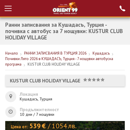
Ранни записвания за Кушадасъ, Турция -
Проверка на
Вход за агенти
резервация
почивка с автобус за 7 нощувки: KUSTUR CLUB
HOLIDAY VILLAGE
РАННИ ЗАПИСВАНИЯ ТУРЦИЯ
Начало
РАННИ ЗАПИСВАНИЯ В ТУРЦИЯ 2026
Кушадасъ
НОВА ГОДИНА ТУРЦИЯ
Почивки Лято 2026 в КУШАДАСЪ, Турция - 7 нощувки автобусна
програма
KUSTUR CLUB HOLIDAY VILLAGE
НОВА ГОДИНА
ПОЧИВКИ
KUSTUR CLUB HOLIDAY VILLAGE
КРУИЗИ
Локация
Кушадасъ, Турция
ЕКЗОТИКА
Продължителност
ЕКСКУРЗИИ
10 дни / 7 нощувки
539
€
/
1054
лв.
Цена от: