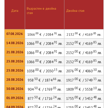
Възрастен в двойна
Дата
Двойна стая
стая
.00
.91
.00
.83
07.08.2026
1066
€ / 2084
лв.
2132
€ / 4169
лв.
.00
.91
.00
.83
14.08.2026
1066
€ / 2084
лв.
2132
€ / 4169
лв.
.00
.91
.00
.83
21.08.2026
1066
€ / 2084
лв.
2132
€ / 4169
лв.
.00
.91
.00
.83
23.08.2026
1066
€ / 2084
лв.
2132
€ / 4169
лв.
.00
.15
.00
.30
25.08.2026
1038
€ / 2030
лв.
2076
€ / 4060
лв.
.50
.66
.00
.33
28.08.2026
958
€ / 1874
лв.
1917
€ / 3749
лв.
.50
.05
.00
.10
30.08.2026
904
€ / 1769
лв.
1809
€ / 3538
лв.
.50
.24
.00
.48
01.09.2026
877
€ / 1716
лв.
1755
€ / 3432
лв.
.50
.24
.00
.48
04.09.2026
877
€ / 1716
лв.
1755
€ / 3432
лв.