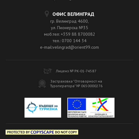
ОФИС ВЕЛИНГРАД
гр. Велинград 4600,
ул. Пионерска №35
моб.тел: +359 88 8700082
тел.: 0700 144 34
e-mail:velingrad@orient99.com
Лиценз № РК-01-74587
Застраховка "Отговорност на
Туроператора" № 0650000276