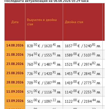
Последната актуализация на 06.08.2026 03:29 часа
Възрастен в двойна
Дв
Дата
Двойна стая
стая
ле
.50
.41
.00
.81
14.08.2026
828
€ / 1620
лв.
1657
€ / 3240
лв.
24
.50
.91
.00
.81
21.08.2026
794
€ / 1553
лв.
1589
€ / 3107
лв.
23
.50
.41
.00
.82
23.08.2026
760
€ / 1487
лв.
1521
€ / 2974
лв.
22
.50
.91
.00
.82
25.08.2026
726
€ / 1420
лв.
1453
€ / 2841
лв.
21
.50
.66
.00
.32
28.08.2026
709
€ / 1387
лв.
1419
€ / 2775
лв.
21
.00
.78
.00
.56
11.09.2026
571
€ / 1116
лв.
1142
€ / 2233
лв.
17
.00
.22
.00
.44
13.09.2026
561
€ / 1097
лв.
1122
€ / 2194
лв.
16