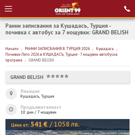
Ранни записвания за Кушадасъ, Турция -
Проверка на
Вход за агенти
резервация
почивка с автобус за 7 нощувки: GRAND BELISH
РАННИ ЗАПИСВАНИЯ ТУРЦИЯ
Начало
РАННИ ЗАПИСВАНИЯ В ТУРЦИЯ 2026
Кушадасъ
Почивки Лято 2026 в КУШАДАСЪ, Турция - 7 нощувки автобусна
НОВА ГОДИНА ТУРЦИЯ
програма
GRAND BELISH
НОВА ГОДИНА
GRAND BELISH
ПОЧИВКИ
Локация
КРУИЗИ
Кушадасъ, Турция
ЕКЗОТИКА
Продължителност
10 дни / 7 нощувки
ЕКСКУРЗИИ
541
€
/
1058
лв.
Цена от: