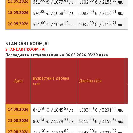
.00
.66
.00
.32
15.09.2026
551
€ / 1077
лв.
1102
€ / 2155
лв.
16
.00
.10
.00
.21
18.09.2026
541
€ / 1058
лв.
1082
€ / 2116
лв.
.00
.10
.00
.21
20.09.2026
541
€ / 1058
лв.
1082
€ / 2116
лв.
STANDART ROOM, AI
STANDART ROOM - AI
Последната актуализация на 06.08.2026 03:29 часа
Възрастен в двойна
Дв
Дата
Двойна стая
стая
ле
.50
.83
.00
.66
14.08.2026
841
€ / 1645
лв.
1683
€ / 3291
лв.
22
.50
.33
.00
.67
21.08.2026
807
€ / 1579
лв.
1615
€ / 3158
лв.
22
.50
.83
.00
.67
23.08.2026
773
€ / 1512
лв.
1547
€ / 3025
лв.
21