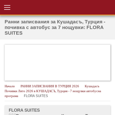
Ранни записвания за Кушадасъ, Турция -
Проверка на
Вход за агенти
резервация
почивка с автобус за 7 нощувки: FLORA
SUITES
РАННИ ЗАПИСВАНИЯ ТУРЦИЯ
НОВА ГОДИНА ТУРЦИЯ
НОВА ГОДИНА
ПОЧИВКИ
КРУИЗИ
Начало
РАННИ ЗАПИСВАНИЯ В ТУРЦИЯ 2026
Кушадасъ
ЕКЗОТИКА
Почивки Лято 2026 в КУШАДАСЪ, Турция - 7 нощувки автобусна
програма
FLORA SUITES
ЕКСКУРЗИИ
FLORA SUITES