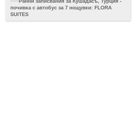
Ранни записвания за Кушадасъ, Турция -
ОЩЕ
почивка с автобус за 7 нощувки: FLORA
ЗА НАС
КОНТАКТИ
SUITES
ФИРМЕНИ ДОКУМЕНТИ
0700 144 34
Запитване
ПОСЛЕДВАЙТЕ НИ