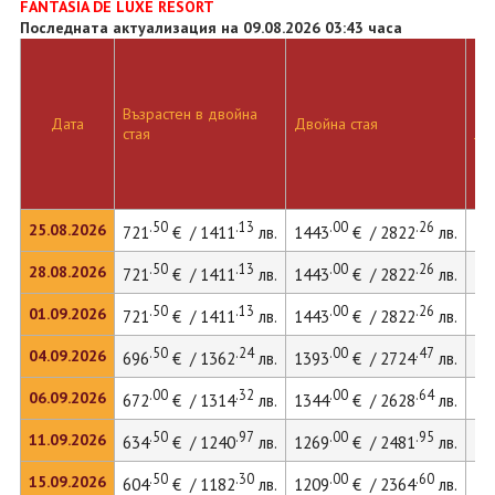
FANTASIA DE LUXE RESORT
Последната актуализация на 09.08.2026 03:43 часа
Възрастен в двойна
Дв
Дата
Двойна стая
стая
ле
.50
.13
.00
.26
25.08.2026
721
€ / 1411
лв.
1443
€ / 2822
лв.
.50
.13
.00
.26
28.08.2026
721
€ / 1411
лв.
1443
€ / 2822
лв.
.50
.13
.00
.26
01.09.2026
721
€ / 1411
лв.
1443
€ / 2822
лв.
.50
.24
.00
.47
04.09.2026
696
€ / 1362
лв.
1393
€ / 2724
лв.
.00
.32
.00
.64
06.09.2026
672
€ / 1314
лв.
1344
€ / 2628
лв.
.50
.97
.00
.95
11.09.2026
634
€ / 1240
лв.
1269
€ / 2481
лв.
.50
.30
.00
.60
15.09.2026
604
€ / 1182
лв.
1209
€ / 2364
лв.
16