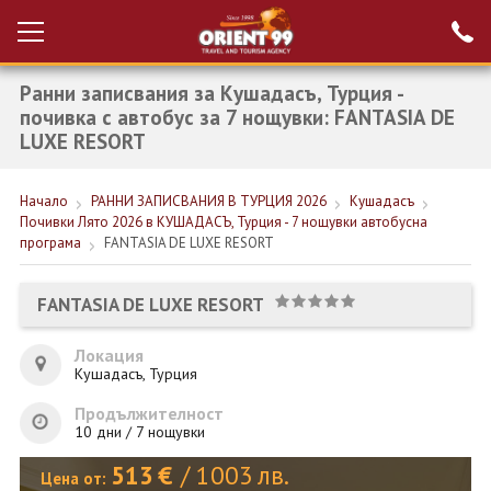
Ранни записвания за Кушадасъ, Турция -
Проверка на
Вход за агенти
резервация
почивка с автобус за 7 нощувки: FANTASIA DE
LUXE RESORT
РАННИ ЗАПИСВАНИЯ ТУРЦИЯ
Начало
РАННИ ЗАПИСВАНИЯ В ТУРЦИЯ 2026
Кушадасъ
НОВА ГОДИНА ТУРЦИЯ
Почивки Лято 2026 в КУШАДАСЪ, Турция - 7 нощувки автобусна
програма
FANTASIA DE LUXE RESORT
НОВА ГОДИНА
ПОЧИВКИ
FANTASIA DE LUXE RESORT
КРУИЗИ
Локация
Кушадасъ, Турция
ЕКЗОТИКА
Продължителност
ЕКСКУРЗИИ
10 дни / 7 нощувки
513
€
/
1003
лв.
Цена от: