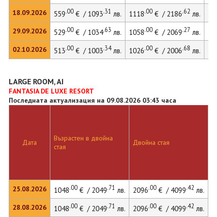
.00
.31
.00
.62
18.09.2026
559
€ / 1093
лв.
1118
€ / 2186
лв.
.00
.63
.00
.27
29.09.2026
529
€ / 1034
лв.
1058
€ / 2069
лв.
.00
.34
.00
.68
02.10.2026
513
€ / 1003
лв.
1026
€ / 2006
лв.
LARGE ROOM, AI
FANTASIA DE LUXE RESORT
Последната актуализация на 09.08.2026 03:43 часа
Възрастен в двойна
Д
Дата
Двойна стая
стая
л
.00
.71
.00
.42
25.08.2026
1048
€ / 2049
лв.
2096
€ / 4099
лв.
.00
.71
.00
.42
28.08.2026
1048
€ / 2049
лв.
2096
€ / 4099
лв.