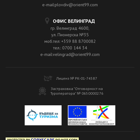
e-mail:plovdiv@orient99.com
ОФИС ВЕЛИНГРАД
гр. Велинград 4600,
ул. Пионерска №35
моб.тел: +359 88 8700082
тел.: 0700 144 34
e-mail:velingrad@orient99.com
Лиценз № РК-01-74587
Застраховка "Отговорност на
Туроператора" № 0650000276