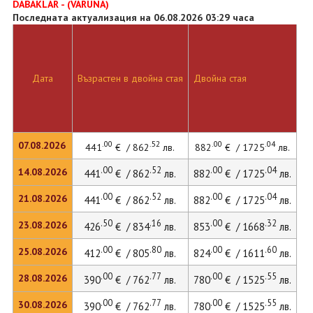
DABAKLAR - (VARUNA)
Последната актуализация на 06.08.2026 03:29 часа
Дата
Възрастен в двойна стая
Двойна стая
.00
.52
.00
.04
07.08.2026
441
€ / 862
лв.
882
€ / 1725
лв.
.00
.52
.00
.04
14.08.2026
441
€ / 862
лв.
882
€ / 1725
лв.
.00
.52
.00
.04
21.08.2026
441
€ / 862
лв.
882
€ / 1725
лв.
.50
.16
.00
.32
23.08.2026
426
€ / 834
лв.
853
€ / 1668
лв.
.00
.80
.00
.60
25.08.2026
412
€ / 805
лв.
824
€ / 1611
лв.
.00
.77
.00
.55
28.08.2026
390
€ / 762
лв.
780
€ / 1525
лв.
.00
.77
.00
.55
30.08.2026
390
€ / 762
лв.
780
€ / 1525
лв.