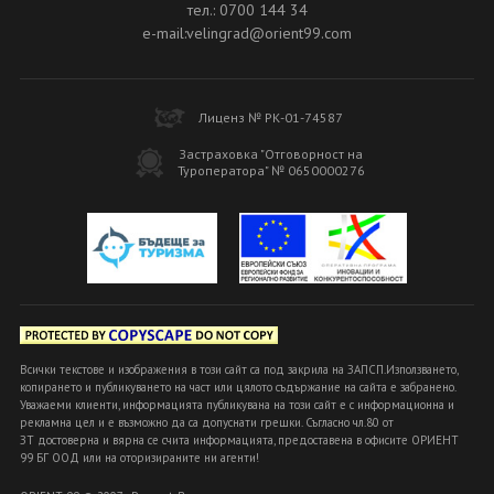
тел.: 0700 144 34
e-mail:velingrad@orient99.com
Лиценз № РК-01-74587
Застраховка "Отговорност на
Туроператора" № 0650000276
Всички текстове и изображения в този сайт са под закрила на ЗАПСП.Използването,
копирането и публикуването на част или цялото съдържание на сайта е забранено.
Уважаеми клиенти, информацията публикувана на този сайт е с информационна и
рекламна цел и е възможно да са допуснати грешки. Съгласно чл.80 от
ЗТ достоверна и вярна се счита информацията, предоставена в офисите ОРИЕНТ
99 БГ ООД или на оторизираните ни агенти!