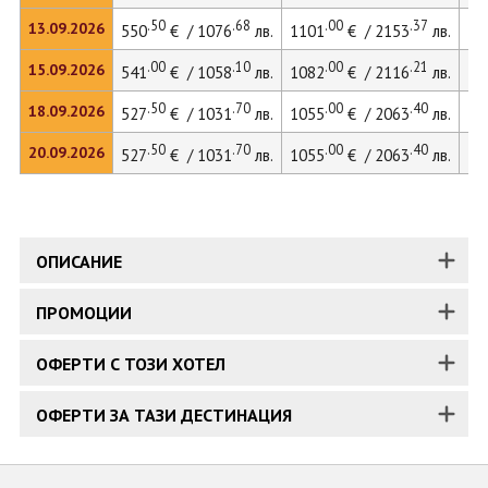
.50
.68
.00
.37
13.09.2026
550
€ / 1076
лв.
1101
€ / 2153
лв.
13
.00
.10
.00
.21
15.09.2026
541
€ / 1058
лв.
1082
€ / 2116
лв.
13
.50
.70
.00
.40
18.09.2026
527
€ / 1031
лв.
1055
€ / 2063
лв.
.50
.70
.00
.40
20.09.2026
527
€ / 1031
лв.
1055
€ / 2063
лв.
ОПИСАНИЕ
ПРОМОЦИИ
ОФЕРТИ С ТОЗИ ХОТЕЛ
ОФЕРТИ ЗА ТАЗИ ДЕСТИНАЦИЯ