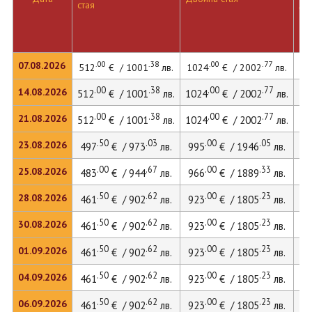
стая
ле
.00
.38
.00
.77
07.08.2026
512
€ / 1001
лв.
1024
€ / 2002
лв.
14
.00
.38
.00
.77
14.08.2026
512
€ / 1001
лв.
1024
€ / 2002
лв.
14
.00
.38
.00
.77
21.08.2026
512
€ / 1001
лв.
1024
€ / 2002
лв.
14
.50
.03
.00
.05
23.08.2026
497
€ / 973
лв.
995
€ / 1946
лв.
13
.00
.67
.00
.33
25.08.2026
483
€ / 944
лв.
966
€ / 1889
лв.
13
.50
.62
.00
.23
28.08.2026
461
€ / 902
лв.
923
€ / 1805
лв.
12
.50
.62
.00
.23
30.08.2026
461
€ / 902
лв.
923
€ / 1805
лв.
12
.50
.62
.00
.23
01.09.2026
461
€ / 902
лв.
923
€ / 1805
лв.
12
.50
.62
.00
.23
04.09.2026
461
€ / 902
лв.
923
€ / 1805
лв.
12
.50
.62
.00
.23
06.09.2026
461
€ / 902
лв.
923
€ / 1805
лв.
12