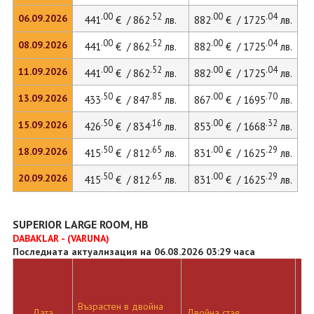
.00
.52
.00
.04
06.09.2026
441
€ / 862
лв.
882
€ / 1725
лв.
.00
.52
.00
.04
08.09.2026
441
€ / 862
лв.
882
€ / 1725
лв.
.00
.52
.00
.04
11.09.2026
441
€ / 862
лв.
882
€ / 1725
лв.
.50
.85
.00
.70
13.09.2026
433
€ / 847
лв.
867
€ / 1695
лв.
.50
.16
.00
.32
15.09.2026
426
€ / 834
лв.
853
€ / 1668
лв.
.50
.65
.00
.29
18.09.2026
415
€ / 812
лв.
831
€ / 1625
лв.
.50
.65
.00
.29
20.09.2026
415
€ / 812
лв.
831
€ / 1625
лв.
SUPERIOR LARGE ROOM, HB
DABAKLAR - (VARUNA)
Последната актуализация на 06.08.2026 03:29 часа
Възрастен в двойна
Дв
Дата
Двойна стая