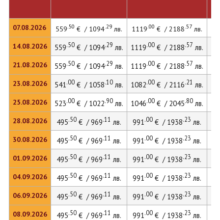
.50
.29
.00
.57
07.08.2026
559
€ / 1094
лв.
1119
€ / 2188
лв.
13
.50
.29
.00
.57
14.08.2026
559
€ / 1094
лв.
1119
€ / 2188
лв.
13
.50
.29
.00
.57
21.08.2026
559
€ / 1094
лв.
1119
€ / 2188
лв.
13
.00
.10
.00
.21
23.08.2026
541
€ / 1058
лв.
1082
€ / 2116
лв.
13
.00
.90
.00
.80
25.08.2026
523
€ / 1022
лв.
1046
€ / 2045
лв.
12
.50
.11
.00
.23
28.08.2026
495
€ / 969
лв.
991
€ / 1938
лв.
12
.50
.11
.00
.23
30.08.2026
495
€ / 969
лв.
991
€ / 1938
лв.
12
.50
.11
.00
.23
01.09.2026
495
€ / 969
лв.
991
€ / 1938
лв.
12
.50
.11
.00
.23
04.09.2026
495
€ / 969
лв.
991
€ / 1938
лв.
12
.50
.11
.00
.23
06.09.2026
495
€ / 969
лв.
991
€ / 1938
лв.
12
.50
.11
.00
.23
08.09.2026
495
€ / 969
лв.
991
€ / 1938
лв.
12