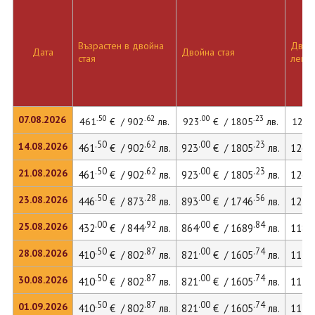
Възрастен в двойна
Двойн
Дата
Двойна стая
стая
легло
.50
.62
.00
.23
07.08.2026
461
€ / 902
лв.
923
€ / 1805
лв.
1266
.50
.62
.00
.23
14.08.2026
461
€ / 902
лв.
923
€ / 1805
лв.
1266
.50
.62
.00
.23
21.08.2026
461
€ / 902
лв.
923
€ / 1805
лв.
1266
.50
.28
.00
.56
23.08.2026
446
€ / 873
лв.
893
€ / 1746
лв.
1227
.00
.92
.00
.84
25.08.2026
432
€ / 844
лв.
864
€ / 1689
лв.
1187
.50
.87
.00
.74
28.08.2026
410
€ / 802
лв.
821
€ / 1605
лв.
1129
.50
.87
.00
.74
30.08.2026
410
€ / 802
лв.
821
€ / 1605
лв.
1129
.50
.87
.00
.74
01.09.2026
410
€ / 802
лв.
821
€ / 1605
лв.
1129