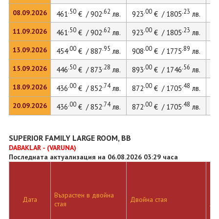
.50
.62
.00
.23
08.09.2026
461
€ / 902
лв.
923
€ / 1805
лв.
12
.50
.62
.00
.23
11.09.2026
461
€ / 902
лв.
923
€ / 1805
лв.
12
.00
.95
.00
.89
13.09.2026
454
€ / 887
лв.
908
€ / 1775
лв.
12
.50
.28
.00
.56
15.09.2026
446
€ / 873
лв.
893
€ / 1746
лв.
12
.00
.74
.00
.48
18.09.2026
436
€ / 852
лв.
872
€ / 1705
лв.
.00
.74
.00
.48
20.09.2026
436
€ / 852
лв.
872
€ / 1705
лв.
SUPERIOR FAMILY LARGE ROOM, BB
DABAKLAR - (VARUNA)
Последната актуализация на 06.08.2026 03:29 часа
Възрастен в двойна
Дв
Дата
Двойна стая
стая
ле