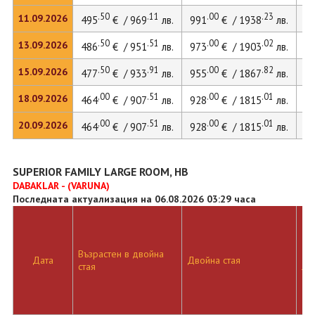
.50
.11
.00
.23
11.09.2026
495
€ / 969
лв.
991
€ / 1938
лв.
12
.50
.51
.00
.02
13.09.2026
486
€ / 951
лв.
973
€ / 1903
лв.
12
.50
.91
.00
.82
15.09.2026
477
€ / 933
лв.
955
€ / 1867
лв.
11
.00
.51
.00
.01
18.09.2026
464
€ / 907
лв.
928
€ / 1815
лв.
.00
.51
.00
.01
20.09.2026
464
€ / 907
лв.
928
€ / 1815
лв.
SUPERIOR FAMILY LARGE ROOM, HB
DABAKLAR - (VARUNA)
Последната актуализация на 06.08.2026 03:29 часа
Възрастен в двойна
Дв
Дата
Двойна стая
стая
ле