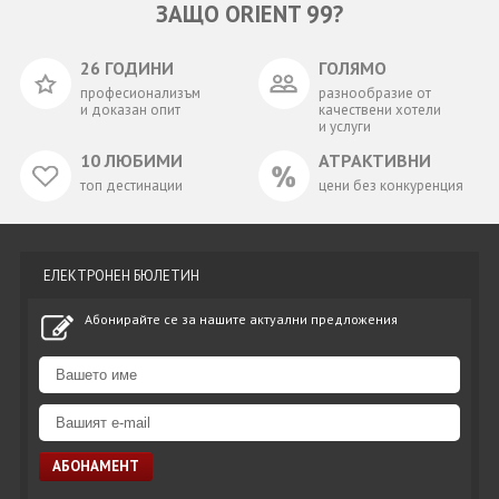
ЗАЩО ORIENT 99?
26 ГОДИНИ
ГОЛЯМО
професионализъм
разнообразие от
и доказан опит
качествени хотели
и услуги
10 ЛЮБИМИ
АТРАКТИВНИ
топ дестинации
цени без конкуренция
ЕЛЕКТРОНЕН БЮЛЕТИН
Абонирайте се за нашите актуални предложения