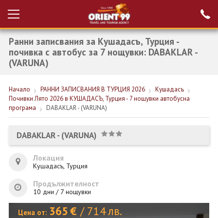
Ранни записвания за Кушадасъ, Турция -
Проверка на
Вход за агенти
резервация
почивка с автобус за 7 нощувки: DABAKLAR -
(VARUNA)
РАННИ ЗАПИСВАНИЯ ТУРЦИЯ
Начало
РАННИ ЗАПИСВАНИЯ В ТУРЦИЯ 2026
Кушадасъ
НОВА ГОДИНА ТУРЦИЯ
Почивки Лято 2026 в КУШАДАСЪ, Турция - 7 нощувки автобусна
програма
DABAKLAR - (VARUNA)
НОВА ГОДИНА
ПОЧИВКИ
DABAKLAR - (VARUNA)
КРУИЗИ
Локация
Кушадасъ, Турция
ЕКЗОТИКА
Продължителност
ЕКСКУРЗИИ
10 дни / 7 нощувки
365
€
/
714
лв.
Цена от: