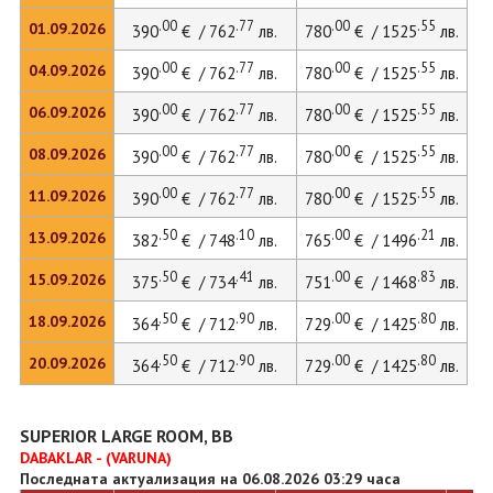
.00
.77
.00
.55
01.09.2026
390
€ / 762
лв.
780
€ / 1525
лв.
.00
.77
.00
.55
04.09.2026
390
€ / 762
лв.
780
€ / 1525
лв.
.00
.77
.00
.55
06.09.2026
390
€ / 762
лв.
780
€ / 1525
лв.
.00
.77
.00
.55
08.09.2026
390
€ / 762
лв.
780
€ / 1525
лв.
.00
.77
.00
.55
11.09.2026
390
€ / 762
лв.
780
€ / 1525
лв.
.50
.10
.00
.21
13.09.2026
382
€ / 748
лв.
765
€ / 1496
лв.
.50
.41
.00
.83
15.09.2026
375
€ / 734
лв.
751
€ / 1468
лв.
.50
.90
.00
.80
18.09.2026
364
€ / 712
лв.
729
€ / 1425
лв.
.50
.90
.00
.80
20.09.2026
364
€ / 712
лв.
729
€ / 1425
лв.
SUPERIOR LARGE ROOM, BB
DABAKLAR - (VARUNA)
Последната актуализация на 06.08.2026 03:29 часа