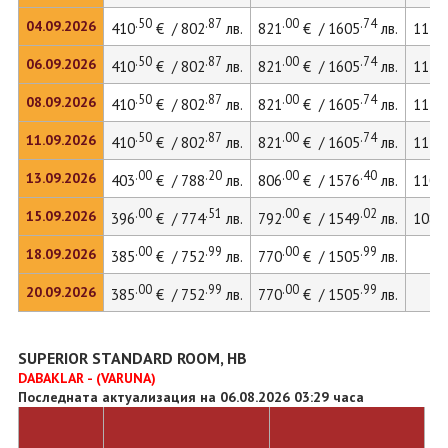
.50
.87
.00
.74
04.09.2026
410
€ / 802
лв.
821
€ / 1605
лв.
1129
.50
.87
.00
.74
06.09.2026
410
€ / 802
лв.
821
€ / 1605
лв.
1129
.50
.87
.00
.74
08.09.2026
410
€ / 802
лв.
821
€ / 1605
лв.
1129
.50
.87
.00
.74
11.09.2026
410
€ / 802
лв.
821
€ / 1605
лв.
1129
.00
.20
.00
.40
13.09.2026
403
€ / 788
лв.
806
€ / 1576
лв.
1109
.00
.51
.00
.02
15.09.2026
396
€ / 774
лв.
792
€ / 1549
лв.
1089
.00
.99
.00
.99
18.09.2026
385
€ / 752
лв.
770
€ / 1505
лв.
.00
.99
.00
.99
20.09.2026
385
€ / 752
лв.
770
€ / 1505
лв.
SUPERIOR STANDARD ROOM, HB
DABAKLAR - (VARUNA)
Последната актуализация на 06.08.2026 03:29 часа