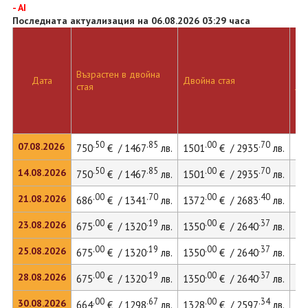
- AI
Последната актуализация на 06.08.2026 03:29 часа
Възрастен в двойна
Дв
Дата
Двойна стая
стая
ле
.50
.85
.00
.70
07.08.2026
750
€ / 1467
лв.
1501
€ / 2935
лв.
15
.50
.85
.00
.70
14.08.2026
750
€ / 1467
лв.
1501
€ / 2935
лв.
15
.00
.70
.00
.40
21.08.2026
686
€ / 1341
лв.
1372
€ / 2683
лв.
14
.00
.19
.00
.37
23.08.2026
675
€ / 1320
лв.
1350
€ / 2640
лв.
14
.00
.19
.00
.37
25.08.2026
675
€ / 1320
лв.
1350
€ / 2640
лв.
14
.00
.19
.00
.37
28.08.2026
675
€ / 1320
лв.
1350
€ / 2640
лв.
14
.00
.67
.00
.34
30.08.2026
664
€ / 1298
лв.
1328
€ / 2597
лв.
13