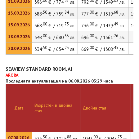
.00
.51
.00
.02
11.09.2026
396
€ / 774
лв.
792
€ / 1549
лв.
109
.50
.84
.00
.68
13.09.2026
388
€ / 759
лв.
777
€ / 1519
лв.
107
.00
.75
.00
.49
15.09.2026
368
€ / 719
лв.
736
€ / 1439
лв.
101
.00
.63
.00
.26
18.09.2026
348
€ / 680
лв.
696
€ / 1361
лв.
.50
.23
.00
.45
20.09.2026
334
€ / 654
лв.
669
€ / 1308
лв.
SEAVIEW STANDARD ROOM, AI
ARORA
Последната актуализация на 06.08.2026 03:29 часа
Възрастен в двойна
Дв
Дата
Двойна стая
стая
ле
.50
.88
.00
.75
07.08.2026
523
€ / 1023
лв.
1047
€ / 2047
лв.
14