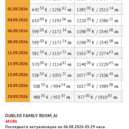
.50
.62
.00
.24
01.09.2026
642
€ / 1256
лв.
1285
€ / 2513
лв.
13
.00
.06
.00
.11
04.09.2026
610
€ / 1193
лв.
1220
€ / 2386
лв.
12
.00
.54
.00
.08
06.09.2026
599
€ / 1171
лв.
1198
€ / 2343
лв.
12
.00
.54
.00
.08
08.09.2026
599
€ / 1171
лв.
1198
€ / 2343
лв.
12
.50
.32
.00
.63
11.09.2026
581
€ / 1137
лв.
1163
€ / 2274
лв.
12
.00
.82
.00
.65
13.09.2026
570
€ / 1114
лв.
1140
€ / 2229
лв.
12
.50
.21
.00
.43
15.09.2026
538
€ / 1053
лв.
1077
€ / 2106
лв.
11
.50
.54
.00
.08
18.09.2026
508
€ / 994
лв.
1017
€ / 1989
лв.
.50
.42
.00
.85
20.09.2026
488
€ / 955
лв.
977
€ / 1910
лв.
DUBLEX FAMILY ROOM, AI
ARORA
Последната актуализация на 06.08.2026 03:29 часа