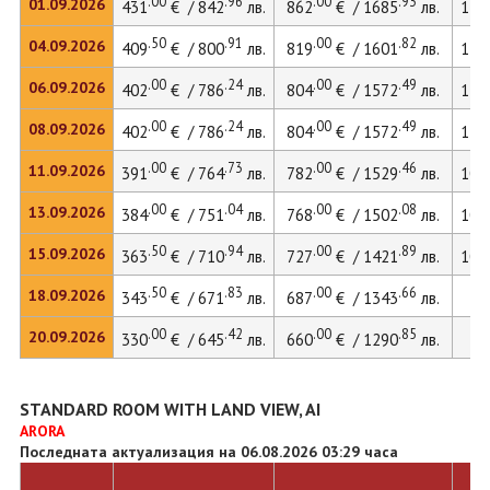
.00
.96
.00
.93
01.09.2026
431
€ / 842
лв.
862
€ / 1685
лв.
118
.50
.91
.00
.82
04.09.2026
409
€ / 800
лв.
819
€ / 1601
лв.
112
.00
.24
.00
.49
06.09.2026
402
€ / 786
лв.
804
€ / 1572
лв.
110
.00
.24
.00
.49
08.09.2026
402
€ / 786
лв.
804
€ / 1572
лв.
110
.00
.73
.00
.46
11.09.2026
391
€ / 764
лв.
782
€ / 1529
лв.
107
.00
.04
.00
.08
13.09.2026
384
€ / 751
лв.
768
€ / 1502
лв.
105
.50
.94
.00
.89
15.09.2026
363
€ / 710
лв.
727
€ / 1421
лв.
100
.50
.83
.00
.66
18.09.2026
343
€ / 671
лв.
687
€ / 1343
лв.
.00
.42
.00
.85
20.09.2026
330
€ / 645
лв.
660
€ / 1290
лв.
STANDARD ROOM WITH LAND VIEW, AI
ARORA
Последната актуализация на 06.08.2026 03:29 часа