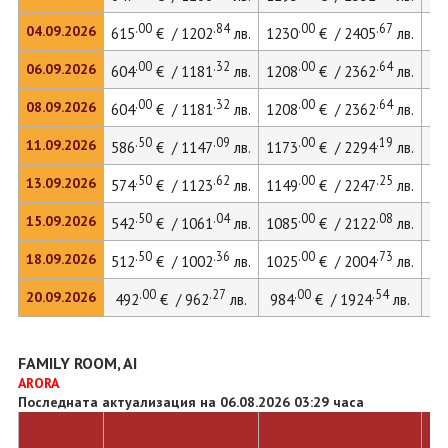
.00
.84
.00
.67
04.09.2026
615
€ / 1202
лв.
1230
€ / 2405
лв.
12
.00
.32
.00
.64
06.09.2026
604
€ / 1181
лв.
1208
€ / 2362
лв.
12
.00
.32
.00
.64
08.09.2026
604
€ / 1181
лв.
1208
€ / 2362
лв.
12
.50
.09
.00
.19
11.09.2026
586
€ / 1147
лв.
1173
€ / 2294
лв.
12
.50
.62
.00
.25
13.09.2026
574
€ / 1123
лв.
1149
€ / 2247
лв.
12
.50
.04
.00
.08
15.09.2026
542
€ / 1061
лв.
1085
€ / 2122
лв.
11
.50
.36
.00
.73
18.09.2026
512
€ / 1002
лв.
1025
€ / 2004
лв.
.00
.27
.00
.54
20.09.2026
492
€ / 962
лв.
984
€ / 1924
лв.
FAMILY ROOM, AI
ARORA
Последната актуализация на 06.08.2026 03:29 часа