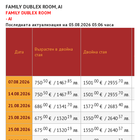
FAMILY DUBLEX ROOM, AI
FAMILY DUBLEX ROOM
- AI
Последната актуализация на 03.08.2026 03:06 часа
Възрастен в двойна
Дв
Дата
Двойна стая
стая
ле
.50
.85
.00
.70
07.08.2026
750
€ / 1467
лв.
1501
€ / 2935
лв.
15
.50
.85
.00
.70
14.08.2026
750
€ / 1467
лв.
1501
€ / 2935
лв.
15
.00
.70
.00
.40
21.08.2026
686
€ / 1341
лв.
1372
€ / 2683
лв.
14
.00
.19
.00
.37
23.08.2026
675
€ / 1320
лв.
1350
€ / 2640
лв.
14
.00
.19
.00
.37
25.08.2026
675
€ / 1320
лв.
1350
€ / 2640
лв.
14