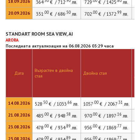
.50
.90
.00
.80
18.09.2026
364
€ / 712
лв.
729
€ / 1425
лв.
.00
.50
.00
.99
20.09.2026
351
€ / 686
лв.
702
€ / 1372
лв.
STANDART ROOM SEA VIEW, AI
ARORA
Последната актуализация на 06.08.2026 03:29 часа
Възрастен в двойна
Дв
Дата
Двойна стая
стая
ле
.50
.66
.00
.31
14.08.2026
528
€ / 1033
лв.
1057
€ / 2067
лв.
14
.00
.58
.00
.16
21.08.2026
485
€ / 948
лв.
970
€ / 1897
лв.
13
.00
.89
.00
.77
23.08.2026
478
€ / 934
лв.
956
€ / 1869
лв.
13
.00
.89
.00
.77
25.08.2026
478
€ / 934
лв.
956
€ / 1869
лв.
13