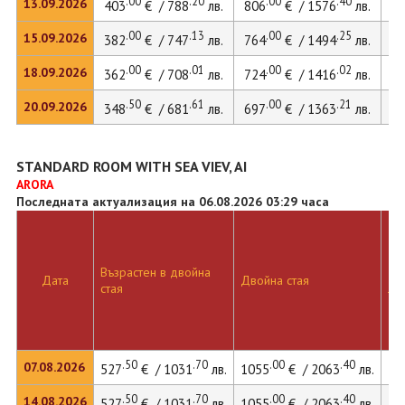
.00
.20
.00
.40
13.09.2026
403
€ / 788
лв.
806
€ / 1576
лв.
11
.00
.13
.00
.25
15.09.2026
382
€ / 747
лв.
764
€ / 1494
лв.
10
.00
.01
.00
.02
18.09.2026
362
€ / 708
лв.
724
€ / 1416
лв.
.50
.61
.00
.21
20.09.2026
348
€ / 681
лв.
697
€ / 1363
лв.
STANDARD ROOM WITH SEA VIEV, AI
ARORA
Последната актуализация на 06.08.2026 03:29 часа
Възрастен в двойна
Дв
Дата
Двойна стая
стая
ле
.50
.70
.00
.40
07.08.2026
527
€ / 1031
лв.
1055
€ / 2063
лв.
14
.50
.70
.00
.40
14.08.2026
527
€ / 1031
лв.
1055
€ / 2063
лв.
14