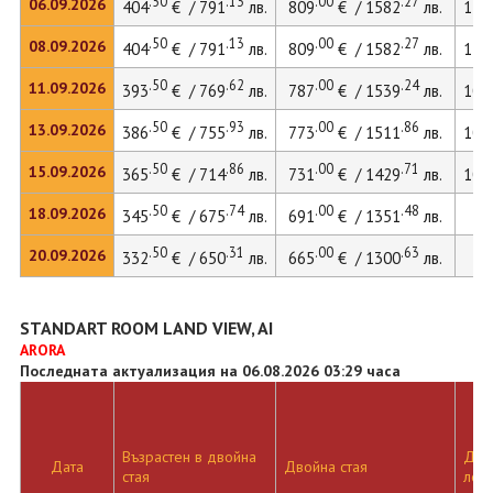
.50
.13
.00
.27
06.09.2026
404
€ / 791
лв.
809
€ / 1582
лв.
111
.50
.13
.00
.27
08.09.2026
404
€ / 791
лв.
809
€ / 1582
лв.
111
.50
.62
.00
.24
11.09.2026
393
€ / 769
лв.
787
€ / 1539
лв.
108
.50
.93
.00
.86
13.09.2026
386
€ / 755
лв.
773
€ / 1511
лв.
106
.50
.86
.00
.71
15.09.2026
365
€ / 714
лв.
731
€ / 1429
лв.
100
.50
.74
.00
.48
18.09.2026
345
€ / 675
лв.
691
€ / 1351
лв.
.50
.31
.00
.63
20.09.2026
332
€ / 650
лв.
665
€ / 1300
лв.
STANDART ROOM LAND VIEW, AI
ARORA
Последната актуализация на 06.08.2026 03:29 часа
Възрастен в двойна
Двой
Дата
Двойна стая
стая
лег