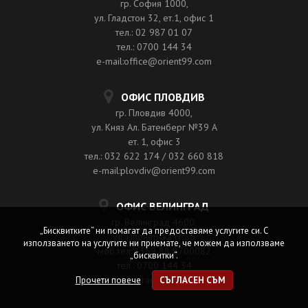
гр. София 1000,
ул. Гладстон 32, ет.1, офис 1
тел.: 02 987 01 07
тел.: 0700 144 34
e-mail:office@orient99.com
ОФИС ПЛОВДИВ
гр. Пловдив 4000,
ул. Княз Ал. Батенберг №39 A
ет. 1, офис 3
тел.: 032 622 174 / 032 660 818
e-mail:plovdiv@orient99.com
ОФИС ВЕЛИНГРАД
гр. Велинград 4600,
„Бисквитките“ ни помагат да предоставяме услугите си. С
ул. Пионерска №35
използването на услугите ни приемате, че можем да използваме
моб.тел: +359 88 8700082
„бисквитки“.
тел.: 0700 144 34
e-mail:velingrad@orient99.com
Прочети повече
СЪГЛАСЕН СЪМ