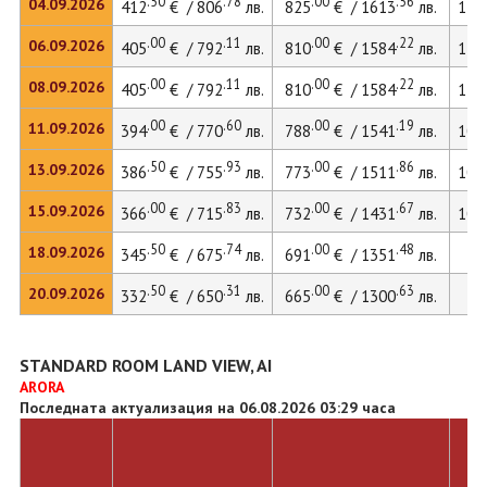
.50
.78
.00
.56
04.09.2026
412
€ / 806
лв.
825
€ / 1613
лв.
113
.00
.11
.00
.22
06.09.2026
405
€ / 792
лв.
810
€ / 1584
лв.
111
.00
.11
.00
.22
08.09.2026
405
€ / 792
лв.
810
€ / 1584
лв.
111
.00
.60
.00
.19
11.09.2026
394
€ / 770
лв.
788
€ / 1541
лв.
108
.50
.93
.00
.86
13.09.2026
386
€ / 755
лв.
773
€ / 1511
лв.
106
.00
.83
.00
.67
15.09.2026
366
€ / 715
лв.
732
€ / 1431
лв.
100
.50
.74
.00
.48
18.09.2026
345
€ / 675
лв.
691
€ / 1351
лв.
.50
.31
.00
.63
20.09.2026
332
€ / 650
лв.
665
€ / 1300
лв.
STANDARD ROOM LAND VIEW, AI
ARORA
Последната актуализация на 06.08.2026 03:29 часа