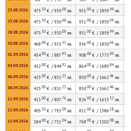
.50
.00
.00
.99
23.08.2026
475
€ / 930
лв.
951
€ / 1859
лв.
13
.50
.00
.00
.99
25.08.2026
475
€ / 930
лв.
951
€ / 1859
лв.
13
.50
.00
.00
.99
28.08.2026
475
€ / 930
лв.
951
€ / 1859
лв.
13
.00
.33
.00
.66
30.08.2026
468
€ / 915
лв.
936
€ / 1830
лв.
12
.00
.95
.00
.89
01.09.2026
454
€ / 887
лв.
908
€ / 1775
лв.
12
.00
.92
.00
.84
04.09.2026
432
€ / 844
лв.
864
€ / 1689
лв.
11
.00
.23
.00
.46
06.09.2026
425
€ / 831
лв.
850
€ / 1662
лв.
11
.00
.23
.00
.46
08.09.2026
425
€ / 831
лв.
850
€ / 1662
лв.
11
.00
.76
.00
.52
11.09.2026
413
€ / 807
лв.
826
€ / 1615
лв.
11
.50
.09
.00
.18
13.09.2026
405
€ / 793
лв.
811
€ / 1586
лв.
11
.00
.04
.00
.08
15.09.2026
384
€ / 751
лв.
768
€ / 1502
лв.
10