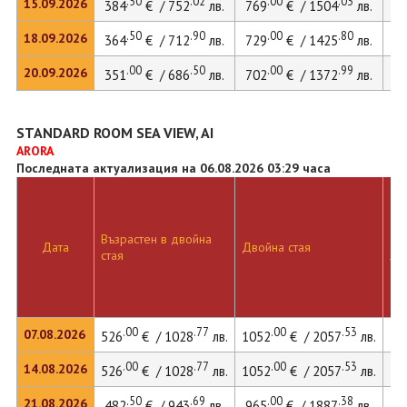
.50
.02
.00
.03
15.09.2026
384
€ / 752
лв.
769
€ / 1504
лв.
10
.50
.90
.00
.80
18.09.2026
364
€ / 712
лв.
729
€ / 1425
лв.
.00
.50
.00
.99
20.09.2026
351
€ / 686
лв.
702
€ / 1372
лв.
STANDARD ROOM SEA VIEW, AI
ARORA
Последната актуализация на 06.08.2026 03:29 часа
Възрастен в двойна
Дв
Дата
Двойна стая
стая
ле
.00
.77
.00
.53
07.08.2026
526
€ / 1028
лв.
1052
€ / 2057
лв.
14
.00
.77
.00
.53
14.08.2026
526
€ / 1028
лв.
1052
€ / 2057
лв.
14
.50
.69
.00
.38
21.08.2026
482
€ / 943
лв.
965
€ / 1887
лв.
13