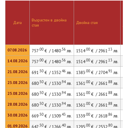
Възрастен в двойна
Дв
Дата
Двойна стая
стая
ле
.00
.56
.00
.13
07.08.2026
757
€ / 1480
лв.
1514
€ / 2961
лв.
15
.00
.56
.00
.13
14.08.2026
757
€ / 1480
лв.
1514
€ / 2961
лв.
15
.50
.46
.00
.91
21.08.2026
691
€ / 1352
лв.
1383
€ / 2704
лв.
14
.50
.94
.00
.88
23.08.2026
680
€ / 1330
лв.
1361
€ / 2661
лв.
14
.50
.94
.00
.88
25.08.2026
680
€ / 1330
лв.
1361
€ / 2661
лв.
14
.50
.94
.00
.88
28.08.2026
680
€ / 1330
лв.
1361
€ / 2661
лв.
14
.50
.43
.00
.86
30.08.2026
669
€ / 1309
лв.
1339
€ / 2618
лв.
14
.50
.40
.00
.80
01.09.2026
647
€ / 1266
лв.
1295
€ / 2532
лв.
13