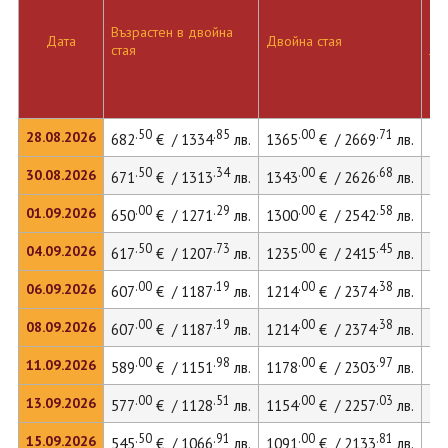
Възрастен в двойна
Дв
Дата
Двойна стая
стая
ле
.50
.85
.00
.71
28.08.2026
682
€ / 1334
лв.
1365
€ / 2669
лв.
14
.50
.34
.00
.68
30.08.2026
671
€ / 1313
лв.
1343
€ / 2626
лв.
14
.00
.29
.00
.58
01.09.2026
650
€ / 1271
лв.
1300
€ / 2542
лв.
13
.50
.73
.00
.45
04.09.2026
617
€ / 1207
лв.
1235
€ / 2415
лв.
13
.00
.19
.00
.38
06.09.2026
607
€ / 1187
лв.
1214
€ / 2374
лв.
12
.00
.19
.00
.38
08.09.2026
607
€ / 1187
лв.
1214
€ / 2374
лв.
12
.00
.98
.00
.97
11.09.2026
589
€ / 1151
лв.
1178
€ / 2303
лв.
12
.00
.51
.00
.03
13.09.2026
577
€ / 1128
лв.
1154
€ / 2257
лв.
12
.50
.91
.00
.81
15.09.2026
545
€ / 1066
лв.
1091
€ / 2133
лв.
11