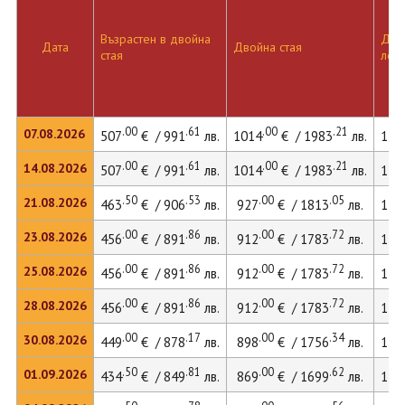
Възрастен в двойна
Двой
Дата
Двойна стая
стая
лег
.00
.61
.00
.21
07.08.2026
507
€ / 991
лв.
1014
€ / 1983
лв.
139
.00
.61
.00
.21
14.08.2026
507
€ / 991
лв.
1014
€ / 1983
лв.
139
.50
.53
.00
.05
21.08.2026
463
€ / 906
лв.
927
€ / 1813
лв.
127
.00
.86
.00
.72
23.08.2026
456
€ / 891
лв.
912
€ / 1783
лв.
125
.00
.86
.00
.72
25.08.2026
456
€ / 891
лв.
912
€ / 1783
лв.
125
.00
.86
.00
.72
28.08.2026
456
€ / 891
лв.
912
€ / 1783
лв.
125
.00
.17
.00
.34
30.08.2026
449
€ / 878
лв.
898
€ / 1756
лв.
123
.50
.81
.00
.62
01.09.2026
434
€ / 849
лв.
869
€ / 1699
лв.
119