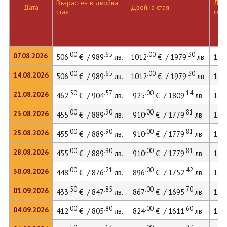
Възрастен в двойна
Двой
Дата
Двойна стая
стая
лег
.00
.65
.00
.30
07.08.2026
506
€ / 989
лв.
1012
€ / 1979
лв.
138
.00
.65
.00
.30
14.08.2026
506
€ / 989
лв.
1012
€ / 1979
лв.
138
.50
.57
.00
.14
21.08.2026
462
€ / 904
лв.
925
€ / 1809
лв.
126
.00
.90
.00
.81
23.08.2026
455
€ / 889
лв.
910
€ / 1779
лв.
125
.00
.90
.00
.81
25.08.2026
455
€ / 889
лв.
910
€ / 1779
лв.
125
.00
.90
.00
.81
28.08.2026
455
€ / 889
лв.
910
€ / 1779
лв.
125
.00
.21
.00
.42
30.08.2026
448
€ / 876
лв.
896
€ / 1752
лв.
123
.50
.85
.00
.70
01.09.2026
433
€ / 847
лв.
867
€ / 1695
лв.
119
.00
.80
.00
.60
04.09.2026
412
€ / 805
лв.
824
€ / 1611
лв.
113