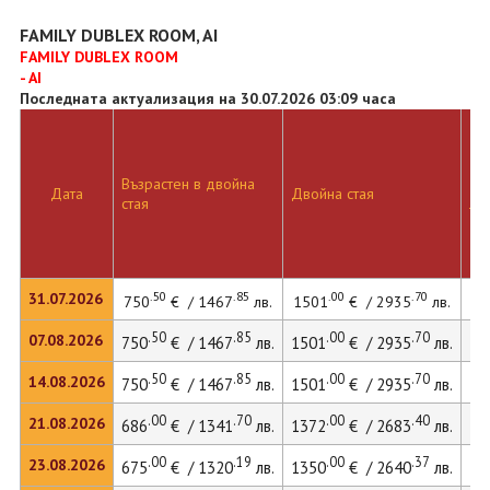
FAMILY DUBLEX ROOM, AI
FAMILY DUBLEX ROOM
- AI
Последната актуализация на 30.07.2026 03:09 часа
Възрастен в двойна
Дв
Дата
Двойна стая
стая
ле
.50
.85
.00
.70
31.07.2026
750
€ / 1467
лв.
1501
€ / 2935
лв.
.50
.85
.00
.70
07.08.2026
750
€ / 1467
лв.
1501
€ / 2935
лв.
15
.50
.85
.00
.70
14.08.2026
750
€ / 1467
лв.
1501
€ / 2935
лв.
15
.00
.70
.00
.40
21.08.2026
686
€ / 1341
лв.
1372
€ / 2683
лв.
14
.00
.19
.00
.37
23.08.2026
675
€ / 1320
лв.
1350
€ / 2640
лв.
14