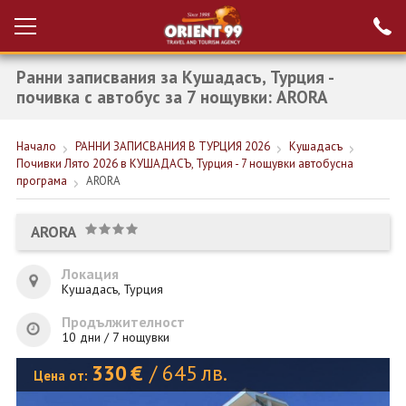
Ранни записвания за Кушадасъ, Турция -
Проверка на
Вход за агенти
резервация
почивка с автобус за 7 нощувки: ARORA
РАННИ ЗАПИСВАНИЯ ТУРЦИЯ
Начало
РАННИ ЗАПИСВАНИЯ В ТУРЦИЯ 2026
Кушадасъ
Почивки Лято 2026 в КУШАДАСЪ, Турция - 7 нощувки автобусна
НОВА ГОДИНА ТУРЦИЯ
програма
ARORA
НОВА ГОДИНА
ARORA
ПОЧИВКИ
Локация
КРУИЗИ
Кушадасъ, Турция
ЕКЗОТИКА
Продължителност
10 дни / 7 нощувки
ЕКСКУРЗИИ
330
€
/
645
лв.
Цена от: