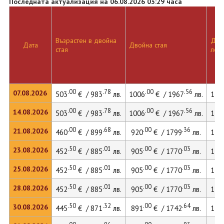
Последната актуализация на 06.08.2026 03:29 часа
Възрастен в двойна
Двой
Дата
Двойна стая
стая
лег
.00
.78
.00
.56
07.08.2026
503
€ / 983
лв.
1006
€ / 1967
лв.
137
.00
.78
.00
.56
14.08.2026
503
€ / 983
лв.
1006
€ / 1967
лв.
137
.00
.68
.00
.36
21.08.2026
460
€ / 899
лв.
920
€ / 1799
лв.
126
.50
.01
.00
.03
23.08.2026
452
€ / 885
лв.
905
€ / 1770
лв.
124
.50
.01
.00
.03
25.08.2026
452
€ / 885
лв.
905
€ / 1770
лв.
124
.50
.01
.00
.03
28.08.2026
452
€ / 885
лв.
905
€ / 1770
лв.
124
.50
.32
.00
.64
30.08.2026
445
€ / 871
лв.
891
€ / 1742
лв.
122