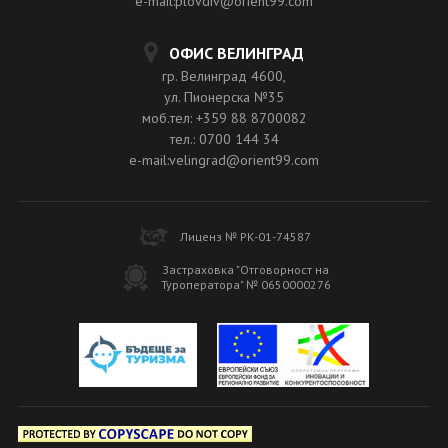
e-mail:plovdiv@orient99.com
ОФИС ВЕЛИНГРАД
гр. Велинград 4600,
ул. Пионерска №35
моб.тел: +359 88 8700082
тел.: 0700 144 34
e-mail:velingrad@orient99.com
Лиценз № РК-01-74587
Застраховка "Отговорност на
Туроператора" № 0650000276