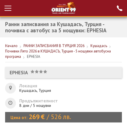
Ранни записвания за Кушадасъ, Турция -
Проверка на
Вход за агенти
резервация
почивка с автобус за 5 нощувки: EPHESIA
РАННИ ЗАПИСВАНИЯ ТУРЦИЯ
Начало
РАННИ ЗАПИСВАНИЯ В ТУРЦИЯ 2026
Кушадасъ
Почивки Лято 2026 в КУШАДАСЪ, Турция - 5 нощувки автобусна
НОВА ГОДИНА ТУРЦИЯ
програма
EPHESIA
НОВА ГОДИНА
EPHESIA
ПОЧИВКИ
Локация
КРУИЗИ
Кушадасъ, Турция
ЕКЗОТИКА
Продължителност
8 дни / 5 нощувки
ЕКСКУРЗИИ
269
€
/
526
лв.
Цена от: