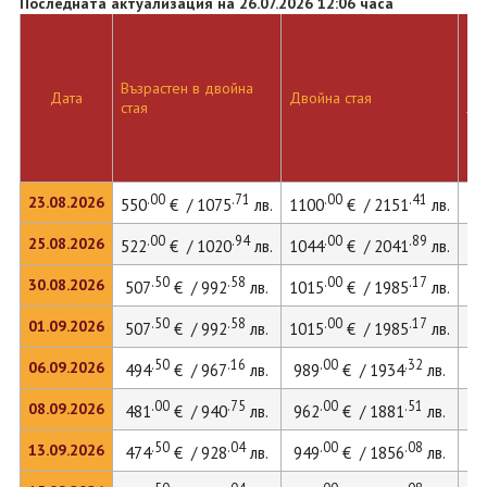
Последната актуализация на 26.07.2026 12:06 часа
Възрастен в двойна
Дв
Дата
Двойна стая
стая
ле
.00
.71
.00
.41
23.08.2026
550
€ / 1075
лв.
1100
€ / 2151
лв.
15
.00
.94
.00
.89
25.08.2026
522
€ / 1020
лв.
1044
€ / 2041
лв.
14
.50
.58
.00
.17
30.08.2026
507
€ / 992
лв.
1015
€ / 1985
лв.
13
.50
.58
.00
.17
01.09.2026
507
€ / 992
лв.
1015
€ / 1985
лв.
13
.50
.16
.00
.32
06.09.2026
494
€ / 967
лв.
989
€ / 1934
лв.
13
.00
.75
.00
.51
08.09.2026
481
€ / 940
лв.
962
€ / 1881
лв.
13
.50
.04
.00
.08
13.09.2026
474
€ / 928
лв.
949
€ / 1856
лв.
13