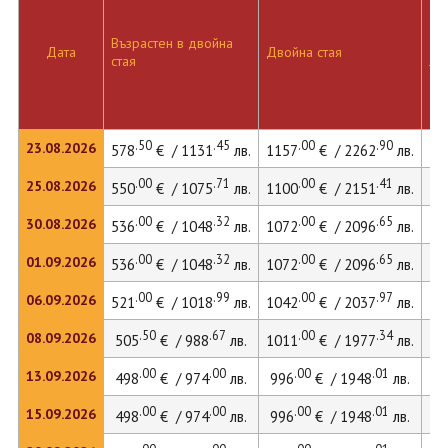
Възрастен в двойна
Дв
Дата
Двойна стая
стая
ле
.50
.45
.00
.90
23.08.2026
578
€ / 1131
лв.
1157
€ / 2262
лв.
15
.00
.71
.00
.41
25.08.2026
550
€ / 1075
лв.
1100
€ / 2151
лв.
15
.00
.32
.00
.65
30.08.2026
536
€ / 1048
лв.
1072
€ / 2096
лв.
14
.00
.32
.00
.65
01.09.2026
536
€ / 1048
лв.
1072
€ / 2096
лв.
14
.00
.99
.00
.97
06.09.2026
521
€ / 1018
лв.
1042
€ / 2037
лв.
14
.50
.67
.00
.34
08.09.2026
505
€ / 988
лв.
1011
€ / 1977
лв.
13
.00
.00
.00
.01
13.09.2026
498
€ / 974
лв.
996
€ / 1948
лв.
13
.00
.00
.00
.01
15.09.2026
498
€ / 974
лв.
996
€ / 1948
лв.
13