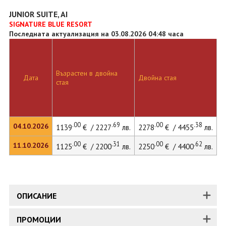
JUNIOR SUITE, AI
SIGNATURE BLUE RESORT
Последната актуализация на 03.08.2026 04:48 часа
Възрастен в двойна
Д
Дата
Двойна стая
стая
л
.00
.69
.00
.38
04.10.2026
1139
€ / 2227
лв.
2278
€ / 4455
лв.
.00
.31
.00
.62
11.10.2026
1125
€ / 2200
лв.
2250
€ / 4400
лв.
3
ОПИСАНИЕ
ПРОМОЦИИ