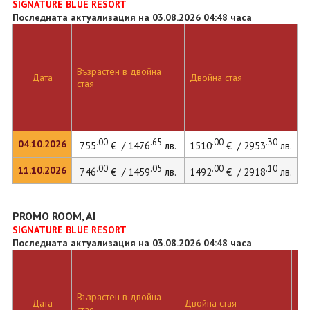
SIGNATURE BLUE RESORT
Последната актуализация на 03.08.2026 04:48 часа
Възрастен в двойна
Дата
Двойна стая
стая
.00
.65
.00
.30
04.10.2026
755
€ / 1476
лв.
1510
€ / 2953
лв.
.00
.05
.00
.10
11.10.2026
746
€ / 1459
лв.
1492
€ / 2918
лв.
PROMO ROOM, AI
SIGNATURE BLUE RESORT
Последната актуализация на 03.08.2026 04:48 часа
Възрастен в двойна
Дв
Дата
Двойна стая
стая
ле