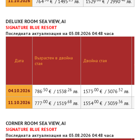
11.10.2026
764
€ / 1495
лв.
1529
€ / 2990
лв.
DELUXE ROOM SEA VIEW, AI
SIGNATURE BLUE RESORT
Последната актуализация на 03.08.2026 04:48 часа
Възрастен в двойна
Дв
Дата
Двойна стая
стая
ле
.50
.26
.00
.52
04.10.2026
786
€ / 1538
лв.
1573
€ / 3076
лв.
.00
.68
.00
.36
11.10.2026
777
€ / 1519
лв.
1554
€ / 3039
лв.
21
CORNER ROOM SEA VIEW, AI
SIGNATURE BLUE RESORT
Последната актуализация на 03.08.2026 04:48 часа