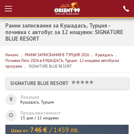
Ранни записвания за Кушадасъ, Турция -
Проверка на
Вход за агенти
резервация
почивка с автобус за 12 нощувки: SIGNATURE
BLUE RESORT
РАННИ ЗАПИСВАНИЯ ТУРЦИЯ
Начало
РАННИ ЗАПИСВАНИЯ В ТУРЦИЯ 2026
Кушадасъ
НОВА ГОДИНА ТУРЦИЯ
Почивки Лято 2026 в КУШАДАСЪ, Турция - 12 нощувки автобусна
програма
SIGNATURE BLUE RESORT
НОВА ГОДИНА
ПОЧИВКИ
SIGNATURE BLUE RESORT
КРУИЗИ
Локация
Кушадасъ, Турция
ЕКЗОТИКА
Продължителност
ЕКСКУРЗИИ
15 дни / 12 нощувки
746
€
/
1459
лв.
Цена от: