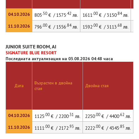
.50
.42
.00
.84
04.10.2026
805
€ / 1575
лв.
1611
€ / 3150
лв.
.00
.84
.00
.68
11.10.2026
796
€ / 1556
лв.
1592
€ / 3113
лв.
21
JUNIOR SUITE ROOM, AI
SIGNATURE BLUE RESORT
Последната актуализация на 03.08.2026 04:48 часа
Възрастен в двойна
Д
Дата
Двойна стая
стая
л
.00
.31
.00
.62
04.10.2026
1125
€ / 2200
лв.
2250
€ / 4400
лв.
.00
.93
.00
.85
11.10.2026
1111
€ / 2172
лв.
2222
€ / 4345
лв.
3