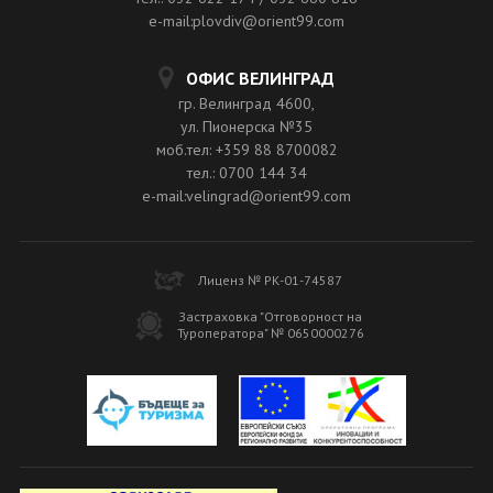
e-mail:plovdiv@orient99.com
ОФИС ВЕЛИНГРАД
гр. Велинград 4600,
ул. Пионерска №35
моб.тел: +359 88 8700082
тел.: 0700 144 34
e-mail:velingrad@orient99.com
Лиценз № РК-01-74587
Застраховка "Отговорност на
Туроператора" № 0650000276