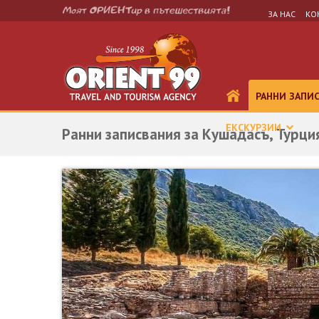
ЗА НАС
КО
РАННИ ЗАПИ
ЕКСКУРЗИИ
Ранни записвания за Кушадасъ, Турция