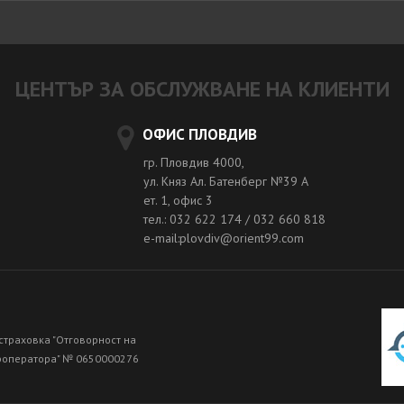
ЦЕНТЪР ЗА ОБСЛУЖВАНЕ НА КЛИЕНТИ
ОФИС ПЛОВДИВ
гр. Пловдив 4000,
ул. Княз Ал. Батенберг №39 A
ет. 1, офис 3
тел.: 032 622 174 / 032 660 818
e-mail:plovdiv@orient99.com
страховка "Отговорност на
роператора" № 0650000276