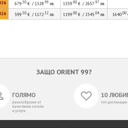
.50
.99
.00
.97
026
679
€ / 1328
лв.
1359
€ / 2657
лв.
.50
.52
.00
.04
.00
026
599
€ / 1172
лв.
1199
€ / 2345
лв.
1640
ЗАЩО ORIENT 99?
ГОЛЯМО
10 ЛЮБИ
разнообразие от
топ дестинации
качествени хотели
и услуги