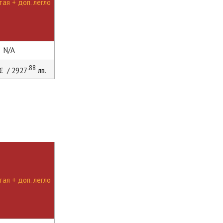
ая + доп. легло
N/A
.88
€ / 2927
лв.
ая + доп. легло