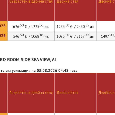
Възрастен в двойна стая
Двойна стая
Двойна ст
.50
.33
.00
.65
026
626
€ / 1225
лв.
1253
€ / 2450
лв.
.50
.86
.00
.72
.00
026
546
€ / 1068
лв.
1093
€ / 2137
лв.
1497
D ROOM SIDE SEA VIEW, AI
та актуализация на 03.08.2026 04:48 часа
Възрастен в двойна стая
Двойна стая
Двойна ст