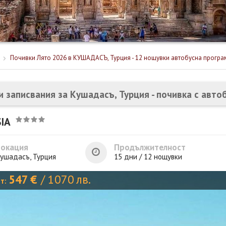
Почивки Лято 2026 в КУШАДАСЪ, Турция - 12 нощувки автобусна програ
и записвания за Кушадасъ, Турция - почивка с авто
IA
Локация
Продължителност
ушадасъ, Турция
15 дни / 12 нощувки
547
€
/
1070
лв.
от: