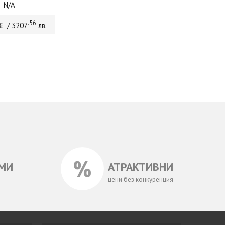
N/A
.56
€ / 3207
лв.
МИ
АТРАКТИВНИ
цени без конкуренция