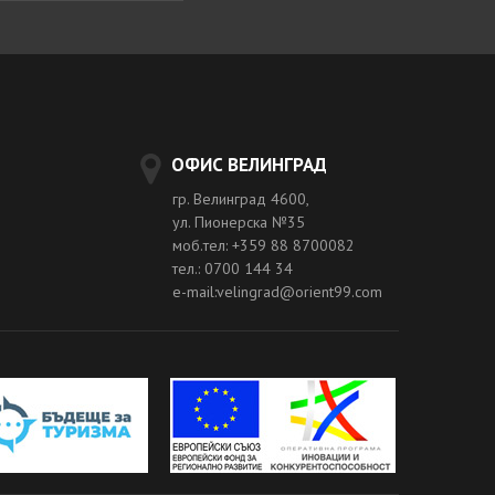
ОФИС ВЕЛИНГРАД
гр. Велинград 4600,
ул. Пионерска №35
моб.тел: +359 88 8700082
тел.: 0700 144 34
e-mail:velingrad@orient99.com