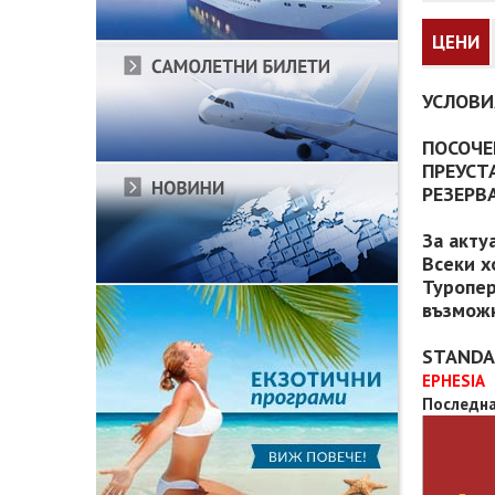
ЦЕНИ
УСЛОВИ
ПОСОЧЕ
ПРЕУСТ
РЕЗЕРВ
За акту
Всеки х
Туропер
възможн
STANDA
EPHESIA
Последна