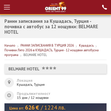
Ранни записвания за Кушадасъ, Турция -
Проверка на
Вход за агенти
резервация
почивка с автобус за 12 нощувки: BELMARE
HOTEL
РАННИ ЗАПИСВАНИЯ ТУРЦИЯ
Начало
РАННИ ЗАПИСВАНИЯ В ТУРЦИЯ 2026
Кушадасъ
НОВА ГОДИНА ТУРЦИЯ
Почивки Лято 2026 в КУШАДАСЪ, Турция - 12 нощувки автобусна
програма
BELMARE HOTEL
НОВА ГОДИНА
ПОЧИВКИ
BELMARE HOTEL
КРУИЗИ
Локация
Кушадасъ, Турция
ЕКЗОТИКА
Продължителност
ЕКСКУРЗИИ
15 дни / 12 нощувки
626
€
/
1224
лв.
Цена от: