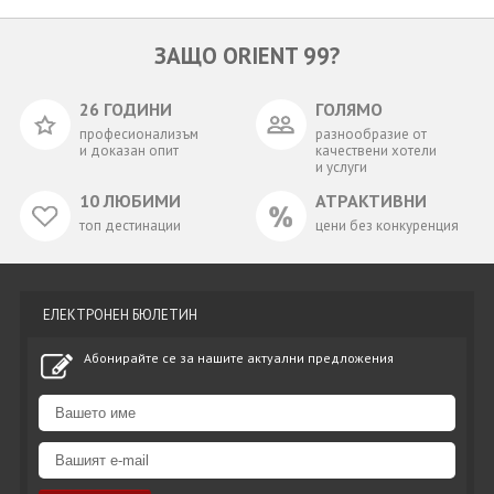
ЗАЩО ORIENT 99?
26 ГОДИНИ
ГОЛЯМО
професионализъм
разнообразие от
и доказан опит
качествени хотели
и услуги
10 ЛЮБИМИ
АТРАКТИВНИ
топ дестинации
цени без конкуренция
ЕЛЕКТРОНЕН БЮЛЕТИН
Абонирайте се за нашите актуални предложения