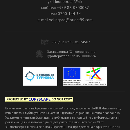
ул. Пионерска №35
моб.тел: +359 88 8700082
тел.: 0700 144 34
e-mail:velingrad@orient99.com
Лиценз № РК-01-74587
Застраховка "Отговорност на
Туроператора" № 0650000276
Всички текстове и изображения в този сайт са под закрила на ЗАПСП.Използването,
копирането и публикуването на част или цялото съдържание на сайта е забранено.
Уважаеми клиенти, информацията публикувана на този сайт е с информационна и
рекламна цел и е възможно да са допуснати грешки. Съгласно чл.80 от
ЗТ достоверна и вярна се счита информацията, предоставена в офисите ОРИЕНТ