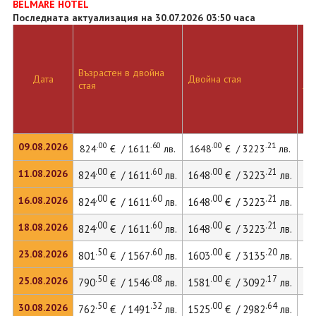
BELMARE HOTEL
Последната актуализация на 30.07.2026 03:50 часа
Възрастен в двойна
Дв
Дата
Двойна стая
стая
ле
.00
.60
.00
.21
09.08.2026
824
€ / 1611
лв.
1648
€ / 3223
лв.
22
.00
.60
.00
.21
11.08.2026
824
€ / 1611
лв.
1648
€ / 3223
лв.
22
.00
.60
.00
.21
16.08.2026
824
€ / 1611
лв.
1648
€ / 3223
лв.
22
.00
.60
.00
.21
18.08.2026
824
€ / 1611
лв.
1648
€ / 3223
лв.
22
.50
.60
.00
.20
23.08.2026
801
€ / 1567
лв.
1603
€ / 3135
лв.
21
.50
.08
.00
.17
25.08.2026
790
€ / 1546
лв.
1581
€ / 3092
лв.
.50
.32
.00
.64
30.08.2026
762
€ / 1491
лв.
1525
€ / 2982
лв.
20