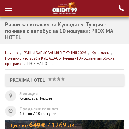
Ранни записвания за Кушадасъ, Турция -
Проверка на
Вход за агенти
резервация
почивка с автобус за 10 нощувки: PROXIMA
HOTEL
РАННИ ЗАПИСВАНИЯ ТУРЦИЯ
Начало
РАННИ ЗАПИСВАНИЯ В ТУРЦИЯ 2026
Кушадасъ
НОВА ГОДИНА ТУРЦИЯ
Почивки Лято 2026 в КУШАДАСЪ, Турция - 10 нощувки автобусна
програма
PROXIMA HOTEL
НОВА ГОДИНА
ПОЧИВКИ
PROXIMA HOTEL
КРУИЗИ
Локация
Кушадасъ, Турция
ЕКЗОТИКА
Продължителност
ЕКСКУРЗИИ
13 дни / 10 нощувки
649
€
/
1269
лв.
Цена от: