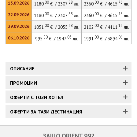
.00
.88
.00
.76
15.09.2026
1180
€ / 2307
лв.
2360
€ / 4615
лв.
2
.00
.88
.00
.76
22.09.2026
1180
€ / 2307
лв.
2360
€ / 4615
лв.
2
.00
.58
.00
.15
29.09.2026
1051
€ / 2055
лв.
2102
€ / 4111
лв.
.50
.03
.00
.06
06.10.2026
995
€ / 1947
лв.
1991
€ / 3894
лв.
2
ОПИСАНИЕ
ПРОМОЦИИ
ОФЕРТИ С ТОЗИ ХОТЕЛ
ОФЕРТИ ЗА ТАЗИ ДЕСТИНАЦИЯ
ЗАЩО ORIENT 99?