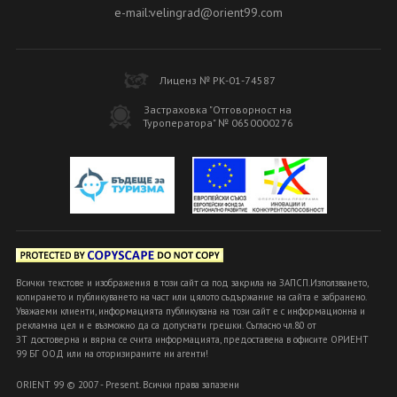
e-mail:velingrad@orient99.com
Лиценз № РК-01-74587
Застраховка "Отговорност на
Туроператора" № 0650000276
Всички текстове и изображения в този сайт са под закрила на ЗАПСП.Използването,
копирането и публикуването на част или цялото съдържание на сайта е забранено.
Уважаеми клиенти, информацията публикувана на този сайт е с информационна и
рекламна цел и е възможно да са допуснати грешки. Съгласно чл.80 от
ЗТ достоверна и вярна се счита информацията, предоставена в офисите ОРИЕНТ
99 БГ ООД или на оторизираните ни агенти!
ORIENT 99 © 2007 - Present. Всички права запазени