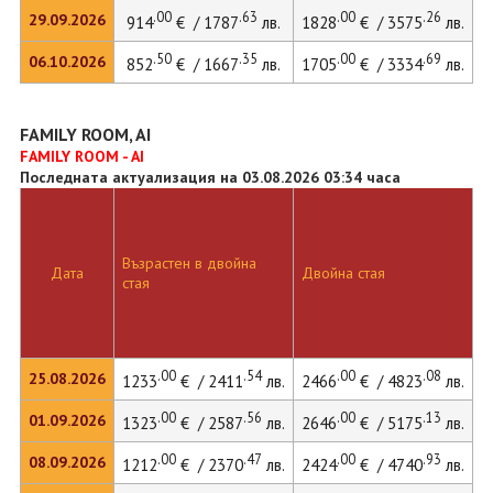
.00
.63
.00
.26
29.09.2026
914
€ / 1787
лв.
1828
€ / 3575
лв.
.50
.35
.00
.69
06.10.2026
852
€ / 1667
лв.
1705
€ / 3334
лв.
2
FAMILY ROOM, AI
FAMILY ROOM - AI
Последната актуализация на 03.08.2026 03:34 часа
Възрастен в двойна
Д
Дата
Двойна стая
стая
л
.00
.54
.00
.08
25.08.2026
1233
€ / 2411
лв.
2466
€ / 4823
лв.
2
.00
.56
.00
.13
01.09.2026
1323
€ / 2587
лв.
2646
€ / 5175
лв.
2
.00
.47
.00
.93
08.09.2026
1212
€ / 2370
лв.
2424
€ / 4740
лв.
2