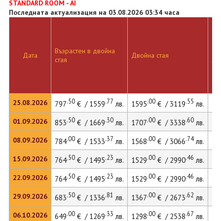
STANDARD ROOM - AI
Последната актуализация на 03.08.2026 03:34 часа
Възрастен в двойна
Дв
Дата
Двойна стая
стая
ле
.50
.77
.00
.55
25.08.2026
797
€ / 1559
лв.
1595
€ / 3119
лв.
21
.50
.30
.00
.60
01.09.2026
853
€ / 1669
лв.
1707
€ / 3338
лв.
23
.00
.37
.00
.74
08.09.2026
784
€ / 1533
лв.
1568
€ / 3066
лв.
21
.50
.23
.00
.46
15.09.2026
764
€ / 1495
лв.
1529
€ / 2990
лв.
20
.50
.23
.00
.46
22.09.2026
764
€ / 1495
лв.
1529
€ / 2990
лв.
20
.50
.81
.00
.62
29.09.2026
683
€ / 1336
лв.
1367
€ / 2673
лв.
.00
.33
.00
.67
06.10.2026
649
€ / 1269
лв.
1298
€ / 2538
лв.
17