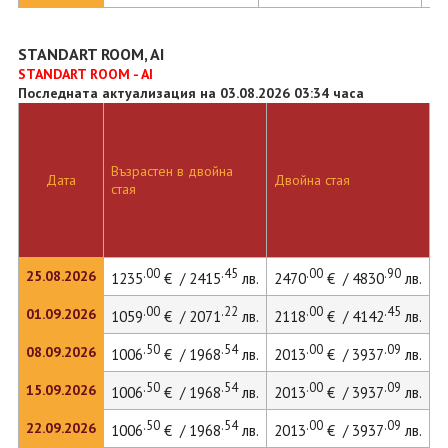
STANDART ROOM, AI
STANDART ROOM - AI
Последната актуализация на 03.08.2026 03:34 часа
Възрастен в двойна
Д
Дата
Двойна стая
стая
л
.00
.45
.00
.90
25.08.2026
1235
€ / 2415
лв.
2470
€ / 4830
лв.
3
.00
.22
.00
.45
01.09.2026
1059
€ / 2071
лв.
2118
€ / 4142
лв.
2
.50
.54
.00
.09
08.09.2026
1006
€ / 1968
лв.
2013
€ / 3937
лв.
2
.50
.54
.00
.09
15.09.2026
1006
€ / 1968
лв.
2013
€ / 3937
лв.
2
.50
.54
.00
.09
22.09.2026
1006
€ / 1968
лв.
2013
€ / 3937
лв.
2