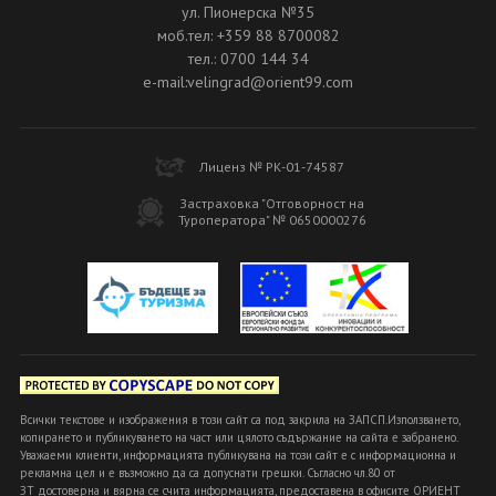
ул. Пионерска №35
моб.тел: +359 88 8700082
тел.: 0700 144 34
e-mail:velingrad@orient99.com
Лиценз № РК-01-74587
Застраховка "Отговорност на
Туроператора" № 0650000276
Всички текстове и изображения в този сайт са под закрила на ЗАПСП.Използването,
копирането и публикуването на част или цялото съдържание на сайта е забранено.
Уважаеми клиенти, информацията публикувана на този сайт е с информационна и
рекламна цел и е възможно да са допуснати грешки. Съгласно чл.80 от
ЗТ достоверна и вярна се счита информацията, предоставена в офисите ОРИЕНТ