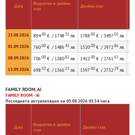
Възрастен в двойна
Дв
Дата
Двойна стая
стая
ле
.00
.51
.00
.02
25.08.2026
894
€ / 1748
лв.
1788
€ / 3497
лв.
24
.00
.43
.00
.86
01.09.2026
760
€ / 1486
лв.
1520
€ / 2972
лв.
20
.00
.82
.00
.63
08.09.2026
706
€ / 1380
лв.
1412
€ / 2761
лв.
19
.50
.15
.00
.29
15.09.2026
698
€ / 1366
лв.
1397
€ / 2732
лв.
19
FAMILY ROOM, AI
FAMILY ROOM - AI
Последната актуализация на 03.08.2026 03:34 часа
Възрастен в двойна
Д
Дата
Двойна стая
стая
л