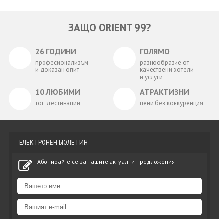
ЗАЩО ORIENT 99?
26 ГОДИНИ
ГОЛЯМО
професионализъм
разнообразие от
и доказан опит
качествени хотели
и услуги
10 ЛЮБИМИ
АТРАКТИВНИ
топ дестинации
цени без конкуренция
ЕЛЕКТРОНЕН БЮЛЕТИН
Абонирайте се за нашите актуални предложения