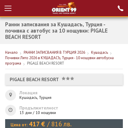
Ранни записвания за Кушадасъ, Турция -
Проверка на
Вход за агенти
резервация
почивка с автобус за 10 нощувки: PIGALE
BEACH RESORT
РАННИ ЗАПИСВАНИЯ ТУРЦИЯ
Начало
РАННИ ЗАПИСВАНИЯ В ТУРЦИЯ 2026
Кушадасъ
НОВА ГОДИНА ТУРЦИЯ
Почивки Лято 2026 в КУШАДАСЪ, Турция - 10 нощувки автобусна
програма
PIGALE BEACH RESORT
НОВА ГОДИНА
ПОЧИВКИ
PIGALE BEACH RESORT
КРУИЗИ
Локация
Кушадасъ, Турция
ЕКЗОТИКА
Продължителност
ЕКСКУРЗИИ
13 дни / 10 нощувки
417
€
/
816
лв.
Цена от: