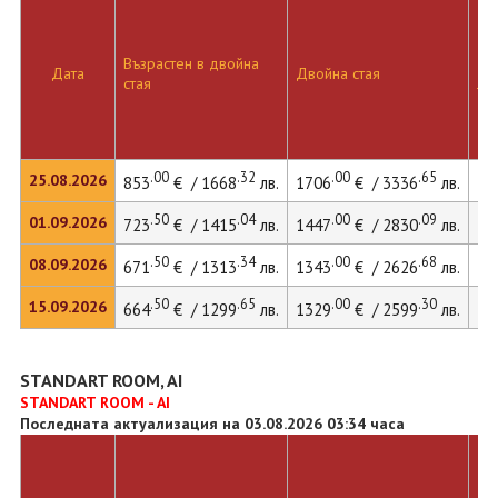
Възрастен в двойна
Дв
Дата
Двойна стая
стая
ле
.00
.32
.00
.65
25.08.2026
853
€ / 1668
лв.
1706
€ / 3336
лв.
17
.50
.04
.00
.09
01.09.2026
723
€ / 1415
лв.
1447
€ / 2830
лв.
15
.50
.34
.00
.68
08.09.2026
671
€ / 1313
лв.
1343
€ / 2626
лв.
14
.50
.65
.00
.30
15.09.2026
664
€ / 1299
лв.
1329
€ / 2599
лв.
14
STANDART ROOM, AI
STANDART ROOM - AI
Последната актуализация на 03.08.2026 03:34 часа