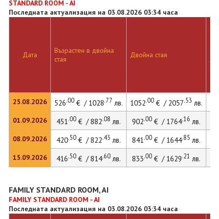
STANDARD ROOM - AI
Последната актуализация на 03.08.2026 03:34 часа
Възрастен в двойна
Дв
Дата
Двойна стая
стая
ле
.00
.77
.00
.53
25.08.2026
526
€ / 1028
лв.
1052
€ / 2057
лв.
14
.00
.08
.00
.16
01.09.2026
451
€ / 882
лв.
902
€ / 1764
лв.
12
.50
.43
.00
.85
08.09.2026
420
€ / 822
лв.
841
€ / 1644
лв.
11
.50
.60
.00
.21
15.09.2026
416
€ / 814
лв.
833
€ / 1629
лв.
11
FAMILY STANDARD ROOM, AI
FAMILY STANDARD ROOM - AI
Последната актуализация на 03.08.2026 03:34 часа