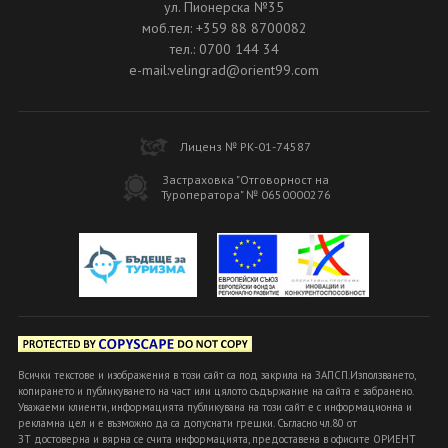
ул. Пионерска №35
моб.тел: +359 88 8700082
тел.: 0700 144 34
e-mail:velingrad@orient99.com
Лиценз № РК-01-74587
Застраховка "Отговорност на
Туроператора" № 0650000276
Всички текстове и изображения в този сайт са под закрила на ЗАПСП.Използването,
копирането и публикуването на част или цялото съдържание на сайта е забранено.
Уважаеми клиенти, информацията публикувана на този сайт е с информационна и
рекламна цел и е възможно да са допуснати грешки. Съгласно чл.80 от
ЗТ достоверна и вярна се счита информацията, предоставена в офисите ОРИЕНТ