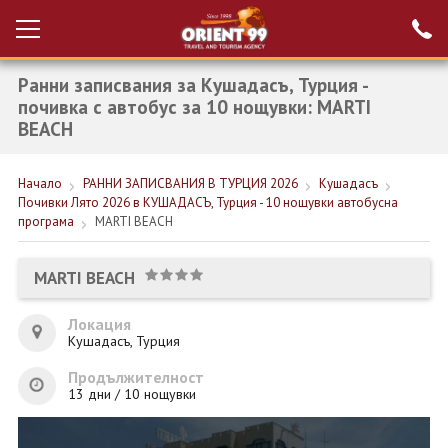
Ранни записвания за Кушадасъ, Турция -
Проверка на
Вход за агенти
резервация
почивка с автобус за 10 нощувки: MARTI
BEACH
РАННИ ЗАПИСВАНИЯ ТУРЦИЯ
Начало
РАННИ ЗАПИСВАНИЯ В ТУРЦИЯ 2026
Кушадасъ
НОВА ГОДИНА ТУРЦИЯ
Почивки Лято 2026 в КУШАДАСЪ, Турция - 10 нощувки автобусна
програма
MARTI BEACH
НОВА ГОДИНА
ПОЧИВКИ
MARTI BEACH
КРУИЗИ
Локация
Кушадасъ, Турция
ЕКЗОТИКА
Продължителност
ЕКСКУРЗИИ
13 дни / 10 нощувки