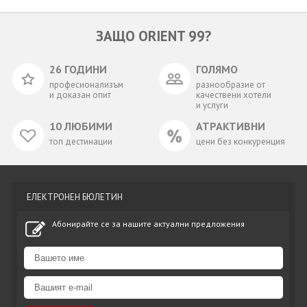
ЗАЩО ORIENT 99?
26 ГОДИНИ
ГОЛЯМО
професионализъм
разнообразие от
и доказан опит
качествени хотели
и услуги
10 ЛЮБИМИ
АТРАКТИВНИ
топ дестинации
цени без конкуренция
ЕЛЕКТРОНЕН БЮЛЕТИН
Абонирайте се за нашите актуални предложения