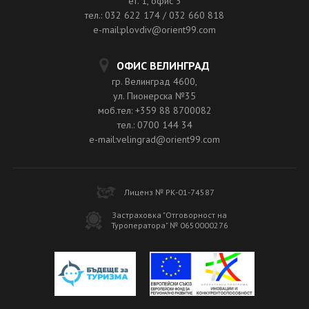
ет. 1, офис 3
тел.: 032 622 174 / 032 660 818
e-mail:plovdiv@orient99.com
ОФИС ВЕЛИНГРАД
гр. Велинград 4600,
ул. Пионерска №35
моб.тел: +359 88 8700082
тел.: 0700 144 34
e-mail:velingrad@orient99.com
Лиценз № РК-01-74587
Застраховка "Отговорност на
Туроператора" № 0650000276