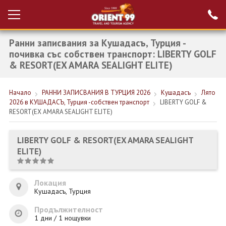
Ранни записвания за Кушадасъ, Турция -
Проверка на
Вход за агенти
резервация
почивка със собствен транспорт: LIBERTY GOLF
& RESORT(EX AMARA SEALIGHT ELITE)
РАННИ ЗАПИСВАНИЯ ТУРЦИЯ
Начало
РАННИ ЗАПИСВАНИЯ В ТУРЦИЯ 2026
Кушадасъ
Лято
НОВА ГОДИНА ТУРЦИЯ
2026 в КУШАДАСЪ, Турция -собствен транспорт
LIBERTY GOLF &
RESORT(EX AMARA SEALIGHT ELITE)
НОВА ГОДИНА
ПОЧИВКИ
LIBERTY GOLF & RESORT(EX AMARA SEALIGHT
ELITE)
КРУИЗИ
ЕКЗОТИКА
Локация
Кушадасъ, Турция
ЕКСКУРЗИИ
Продължителност
1 дни / 1 нощувки