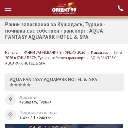
Ранни записвания за Кушадасъ, Турция -
Проверка на
Вход за агенти
резервация
почивка със собствен транспорт: AQUA
FANTASY AQUAPARK HOTEL & SPA
РАННИ ЗАПИСВАНИЯ ТУРЦИЯ
Начало
РАННИ ЗАПИСВАНИЯ В ТУРЦИЯ 2026
Кушадасъ
Лято
НОВА ГОДИНА ТУРЦИЯ
2026 в КУШАДАСЪ, Турция -собствен транспорт
AQUA FANTASY
AQUAPARK HOTEL & SPA
НОВА ГОДИНА
ПОЧИВКИ
AQUA FANTASY AQUAPARK HOTEL & SPA
КРУИЗИ
Локация
ЕКЗОТИКА
Кушадасъ, Турция
ЕКСКУРЗИИ
Продължителност
1 дни / 1 нощувки