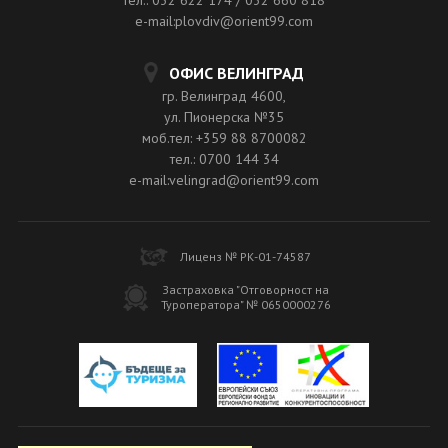
e-mail:plovdiv@orient99.com
ОФИС ВЕЛИНГРАД
гр. Велинград 4600,
ул. Пионерска №35
моб.тел: +359 88 8700082
тел.: 0700 144 34
e-mail:velingrad@orient99.com
Лиценз № РК-01-74587
Застраховка "Отговорност на
Туроператора" № 0650000276