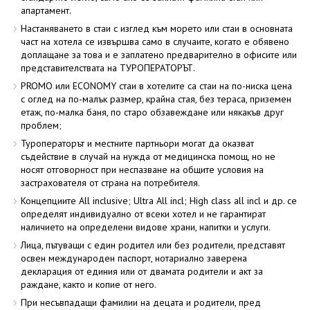
апартамент.
Настаняването в стаи с изглед към морето или стаи в основната
част на хотела се извършва само в случаите, когато е обявено
доплащане за това и е заплатено предварително в офисите или
представителствата на ТУРОПЕРАТОРЪТ.
PROMO или ECONOMY стаи в хотелите са стаи на по-ниска цена
с оглед на по-малък размер, крайна стая, без тераса, приземен
етаж, по-малка баня, по старо обзавеждане или някакъв друг
проблем;
Туроператорът и местните партньори могат да оказват
съдействие в случай на нужда от медицинска помощ, но не
носят отговорност при неспазване на общите условия на
застрахователя от страна на потребителя.
Концепциите All inclusive; Ultra All incl; High class all incl и др. се
определят индивидуално от всеки хотел и не гарантират
наличието на определени видове храни, напитки и услуги.
Лица, пътуващи с един родител или без родители, представят
освен международен паспорт, нотариално заверена
декларация от единия или от двамата родители и акт за
раждане, както и копие от него.
При несъвпадащи фамилии на децата и родители, пред