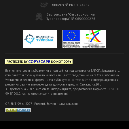
Лиценз № РК-01-74587
Застраховка "Отговорност на
Туроператора" № 0650000276
Всички текстове и изображения в този сайт са под закрила на ЗАПСП.Използването,
копирането и публикуването на част или цялото съдържание на сайта е забранено.
Уважаеми клиенти, информацията публикувана на този сайт е с информационна и
рекламна цел и е възможно да са допуснати грешки. Съгласно чл.80 от
ЗТ достоверна и вярна се счита информацията, предоставена в офисите ОРИЕНТ
99 БГ ООД или на оторизираните ни агенти!
ORIENT 99 © 2007 - Present. Всички права запазени