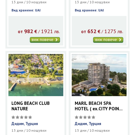
13 дни / 10 нощувки
13 дни / 10 нощувки
Вид хранене: UAI
Вид хранене: UAI
982
1921
652
1275
€
лв.
€
лв.
/
/
от
от
виж повече
виж повече
LONG BEACH CLUB
MARIL BEACH SPA
NATURE
HOTEL ( ex.CITY POINT
)
Дидим, Турция
Дидим, Турция
13 дни / 10 нощувки
13 дни / 10 нощувки