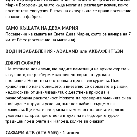
Мария Богородица, чиято къща могат да разгледат всички, които
посетят тази екскурзия. В края на екскурзията се прави посещение
на кожена фабрика.
САМО КЪЩАТА НА ДЕВА МАРИЯ
Посещение на къщата на Света Дева Мария, която се намира на 7
км. от Ефес (посещение на магазини)
ВОДНИ ЗАБАВЛЕНИЯ - ADALAND или АКВАФЕНТЪЗИ
ДЖИП САФАРИ
Ще откриете нови земи, ще видите паметници на архитектурата и
изкуството, ще разберете как живеят хората в турската
провинция. Но не това е основната цел на екскурзията. Пътят
криволичи по нанагорнището, и внезапно се озовавате в райони,
недокоснати от цивилизацията, с девствена природа и
разнообразна растителност. Можете да проверите уменията си за
шофиране в трудни условия, пътешествайки в сърцето на
планината. Ще имате прекрасна възможност да опитате прясно
уловена пъстърва, приготвена в духа на най-добрите турски
традиции пред очите ви. Напред, колите ви очакват
САФАРИ АТВ (ATV SNG) - 1 човек