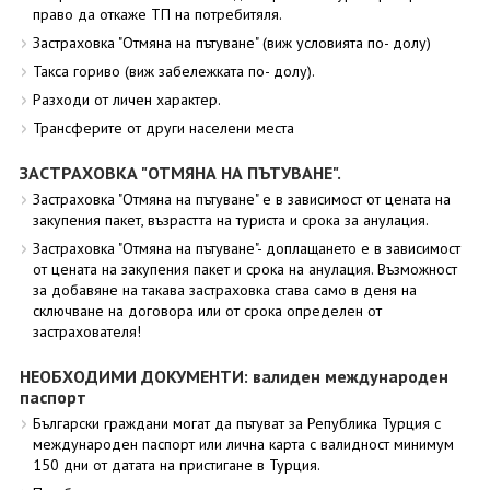
право да откаже ТП на потребитяля.
Застраховка "Отмяна на пътуване" (виж условията по- долу)
Такса гориво (виж забележката по- долу).
Разходи от личен характер.
Трансферите от други населени места
ЗАСТРАХОВКА "ОТМЯНА НА ПЪТУВАНЕ".
Застраховка "Отмяна на пътуване" е в зависимост от цената на
закупения пакет, възрастта на туриста и срока за анулация.
Застраховка "Отмяна на пътуване"- доплащането е в зависимост
от цената на закупения пакет и срока на анулация. Възможност
за добавяне на такава застраховка става само в деня на
сключване на договора или от срока определен от
застрахователя!
НЕОБХОДИМИ ДОКУМЕНТИ: валиден международен
паспорт
Български граждани могат да пътуват за Република Турция с
международен паспорт или лична карта с валидност минимум
150 дни от датата на пристигане в Турция.