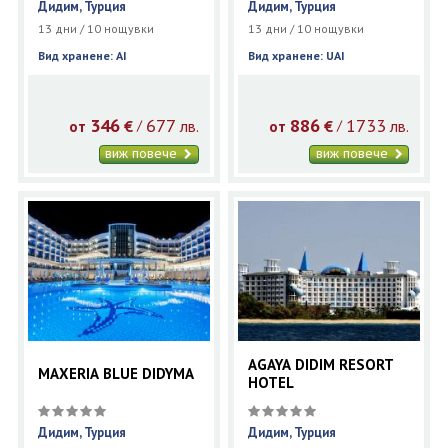
Дидим, Турция
Дидим, Турция
13 дни / 10 нощувки
13 дни / 10 нощувки
Вид хранене: AI
Вид хранене: UAI
346
677
886
1733
€
лв.
€
лв.
/
/
от
от
виж повече
виж повече
AGAYA DIDIM RESORT
MAXERIA BLUE DIDYMA
HOTEL
Дидим, Турция
Дидим, Турция