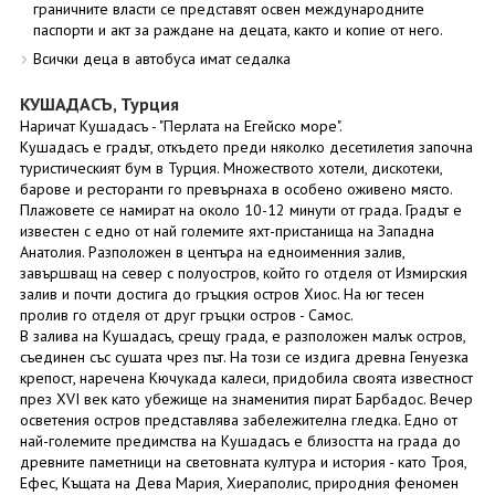
граничните власти се представят освен международните
паспорти и акт за раждане на децата, както и копие от него.
Всички деца в автобуса имат седалка
КУШАДАСЪ, Турция
Наричат Кушадасъ - "Перлата на Егейско море".
Кушадасъ е градът, откъдето преди няколко десетилетия започна
туристическият бум в Турция. Множеството хотели, дискотеки,
барове и ресторанти го превърнаха в особено оживено място.
Плажовете се намират на около 10-12 минути от града. Градът е
известен с едно от най големите яхт-пристанища на Западна
Анатолия. Разположен в центъра на едноименния залив,
завършващ на север с полуостров, който го отделя от Измирския
залив и почти достига до гръцкия остров Хиос. На юг тесен
пролив го отделя от друг гръцки остров - Самос.
В залива на Кушадасъ, срещу града, е разположен малък остров,
съединен със сушата чрез път. На този се издига древна Генуезка
крепост, наречена Кючукада калеси, придобила своята известност
през XVI век като убежище на знаменития пират Барбадос. Вечер
осветения остров представлява забележителна гледка. Едно от
най-големите предимства на Кушадасъ е близостта на града до
древните паметници на световната култура и история - като Троя,
Ефес, Къщата на Дева Мария, Хиераполис, природния феномен