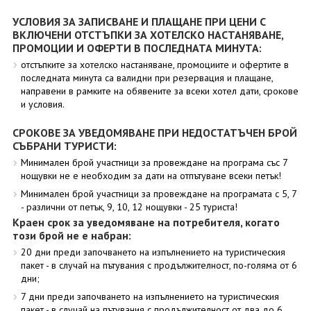
УСЛОВИЯ ЗА ЗАПИСВАНЕ И ПЛАЩАНЕ ПРИ ЦЕНИ С
ВКЛЮЧЕНИ ОТСТЪПКИ ЗА ХОТЕЛСКО НАСТАНЯВАНЕ,
ПРОМОЦИИ И ОФЕРТИ В ПОСЛЕДНАТА МИНУТА:
отстъпките за хотелско настаняване, промоциите и офертите в
последната минута са валидни при резервация и плащане,
направени в рамките на обявените за всеки хотел дати, срокове
и условия.
СРОКОВЕ ЗА УВЕДОМЯВАНЕ ПРИ НЕДОСТАТЪЧЕН БРОЙ
СЪБРАНИ ТУРИСТИ:
Минимален брой участници за провеждане на програма със 7
нощувки не е необходим за дати на отпътуване всеки петък!
Минимален брой участници за провеждане на програмата с 5, 7
- различни от петък, 9, 10, 12 нощувки - 25 туриста!
Краен срок за уведомяване на потребителя, когато
този брой не е набран:
20 дни преди започването на изпълнението на туристическия
пакет - в случай на пътувания с продължителност, по-голяма от 6
дни;
7 дни преди започването на изпълнението на туристическия
пакет - в случай на пътувания с продължителност от два до 6