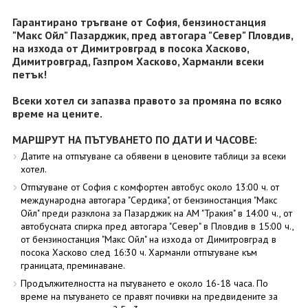
Гарантирано тръгване от София, бензиностанция
"Макс Ойл" Пазарджик, пред автогара "Север" Пловдив,
на изхода от Димитровград в посока Хасково,
Димитровград, Газпром Хасково, Харманли всеки
петък!
Всеки хотел си запазва правото за промяна по всяко
време на цените.
МАРШРУТ НА ПЪТУВАНЕТО ПО ДАТИ И ЧАСОВЕ:
Датите на отпътуване са обявени в ценовите таблици за всеки
хотел.
Отпътуване от София с комфортен автобус около 13:00 ч. от
международна автогара "Сердика", от бензиностанция "Макс
Ойл" преди разклона за Пазарджик на АМ "Тракия" в 14:00 ч., от
автобусната спирка пред автогара "Север" в Пловдив в 15:00 ч.,
от бензиностанция "Макс Ойл" на изхода от Димитровград в
посока Хасково след 16:30 ч. Харманли отпътуване към
границата, преминаване.
Продължителността на пътуването е около 16-18 часа. По
време на пътуването се правят почивки на предвидените за