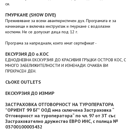
си.
ГМУРКАНЕ (SHOW DIVE)
Преживяване за всеки авантюристичен дух. Програмата е за
начинаещи и включва инструктаж и гмуркане с водолазни
костюми. Не се допускат деца под 12 г.
Програма за напреднали, които имат сертификат -
ЕКСУРЗИЯ ДО о.КОС
ЕДНОДНЕВНА ЕКСКУРЗИЯ ДО КРАСИВИЯ ГРЪЦКИ ОСТРОВ КОС, С
МНОГО ЗАБЕЛИЖИТЕЛНОСТИ И ИЗНЕНАДИ. ОЧАКВА ВИ
ПРЕКРАСЕН ДЕН.
СЬOKE OUTLETS
ЕКСКУРЗИЯ ДО ИЗМИР
ЗАСТРАХОВКА ОТГОВОРНОСТ НА ТУРОПЕРАТОРА
”ОРИЕНТ 99 БГ” ООД има сключена Застраховка “
Отговорност на туроператора“ по чл. 97 от ЗТ със
Застрахователно дружество ЕВРО ИНС, с полица №
03700100003432