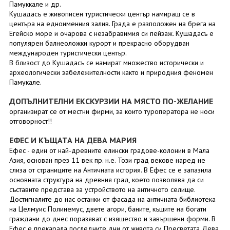
Памуккале и др.
Кушадасъ е живописен туристически център намиращ се в
центъра на едноименния залив. Града е разположен на брега на
Егейско море и очарова с незабравимия си пейзаж. Кушадасъ е
популярен балнеоложки курорт и прекрасно оборудван
международен туристически център.
В близост до Кушадасъ се намират множество исторически и
археологически забележителности както и природния феномен
Памукале.
ДОПЪЛНИТЕЛНИ ЕКСКУРЗИИ НА МЯСТО ПО-ЖЕЛАНИЕ
организират се от местни фирми, за които туроператора не носи
отговорност!!
ЕФЕС И КЪЩАТА НА ДЕВА МАРИЯ
Ефес - един от най-древните елински градове-колонии в Мала
Азия, основан през 11 век пр. н.е. Този град векове наред не
слиза от страниците на Античната история. В Ефес се е запазила
основната структура на древния град, което позволява да си
съставите представа за устройството на античното селище.
Достигналите до нас останки от фасада на античната библиотека
на Целмуис Полинемус, двете агори, баните, къщите на богати
граждани до днес поразяват с изящество и завършени форми. В
Ефес е прекарала последните дни от живота си Пресветата Дева