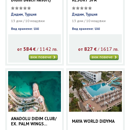
Дидим, Турция
Дидим, Турция
13 дни / 10 нощувки
13 дни / 10 нощувки
Вид хранене: UAI
Вид хранене: UAI
584
1142
827
1617
€
лв.
€
лв.
/
/
от
от
виж повече
виж повече
ANADOLU DIDIM CLUB/
MAYA WORLD DIDYMA
EX. PALM WINGS
BEACH RESORT DIDIM/