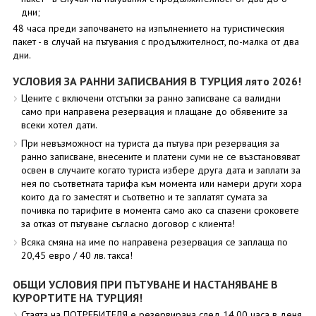
дни;
48 часа преди започването на изпълнението на туристическия
пакет - в случай на пътувания с продължителност, по-малка от два
дни.
УСЛОВИЯ ЗА РАННИ ЗАПИСВАНИЯ В ТУРЦИЯ лято 2026!
Цените с включени отстъпки за ранно записване са валидни
само при направена резервация и плащане до обявените за
всеки хотел дати.
При невъзможност на туриста да пътува при резервация за
ранно записване, внесените и платени суми не се възстановяват
освен в случаите когато туриста избере друга дата и заплати за
нея по съответната тарифа към момента или намери други хора
които да го заместят и съответно и те заплатят сумата за
почивка по тарифите в момента само ако са спазени сроковете
за отказ от пътуване съгласно договор с клиента!
Всяка смяна на име по направена резервация се заплаща по
20,45 евро / 40 лв. такса!
ОБЩИ УСЛОВИЯ ПРИ ПЪТУВАНЕ И НАСТАНЯВАНЕ В
КУРОРТИТЕ НА ТУРЦИЯ!
Стаята на ПОТРЕБИТЕЛЯ е резервирана след 14.00 часа в деня