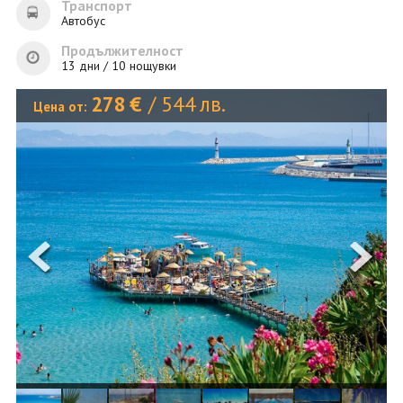
ОЩЕ
Транспорт
Автобус
ЗА НАС
КОНТАКТИ
Продължителност
ФИРМЕНИ ДОКУМЕНТИ
13 дни / 10 нощувки
278
€
/
544
лв.
Цена от:
0700 144 34
Запитване
ПОСЛЕДВАЙТЕ НИ