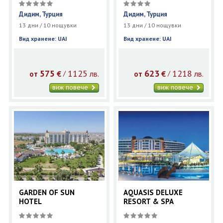
Дидим, Турция
Дидим, Турция
13 дни / 10 нощувки
13 дни / 10 нощувки
Вид хранене: UAI
Вид хранене: UAI
575
1125
623
1218
€
лв.
€
лв.
/
/
от
от
виж повече
виж повече
GARDEN OF SUN
AQUASIS DELUXE
HOTEL
RESORT & SPA