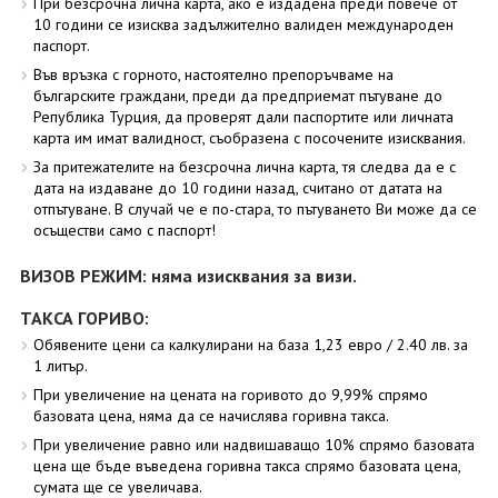
При безсрочна лична карта, ако е издадена преди повече от
10 години се изисква задължително валиден международен
паспорт.
Във връзка с горното, настоятелно препоръчваме на
българските граждани, преди да предприемат пътуване до
Република Турция, да проверят дали паспортите или личната
карта им имат валидност, съобразена с посочените изисквания.
За притежателите на безсрочна лична карта, тя следва да е с
дата на издаване до 10 години назад, считано от датата на
отпътуване. В случай че е по-стара, то пътуването Ви може да се
осъществи само с паспорт!
ВИЗОВ РЕЖИМ: няма изисквания за визи.
ТАКСА ГОРИВО:
Обявените цени са калкулирани на база 1,23 евро / 2.40 лв. за
1 литър.
При увеличение на цената на горивото до 9,99% спрямо
базовата цена, няма да се начислява горивна такса.
При увеличение равно или надвишаващо 10% спрямо базовата
цена ще бъде въведена горивна такса спрямо базовата цена,
сумата ще се увеличава.