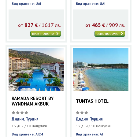
Вид хранене: UAI
Вид хранене: UAI
827
1617
465
909
€
лв.
€
лв.
/
/
от
от
виж повече
виж повече
RAMADA RESORT BY
TUNTAS HOTEL
WYNDHAM AKBUK
Дидим, Турция
Дидим, Турция
13 дни / 10 нощувки
13 дни / 10 нощувки
Вид хранене: AI24
Вид хранене: AI