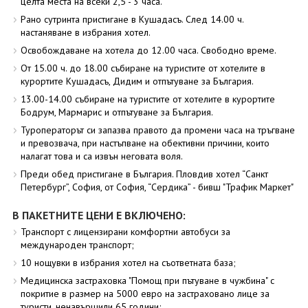
целта места на всеки 2,5 - 3 часа.
Рано сутринта пристигане в Кушадасъ. След 14.00 ч.
настаняване в избрания хотел.
Освобождаване на хотела до 12.00 часа. Свободно време.
От 15.00 ч. до 18.00 събиране на туристите от хотелите в
курортите Кушадасъ, Дидим и отпътуване за България.
13.00-14.00 събиране на туристите от хотелите в курортите
Бодрум, Мармарис и отпътуване за България.
Туроператорът си запазва правото да промени часа на тръгване
и превозвача, при настъпване на обективни причини, които
налагат това и са извън неговата воля.
Преди обед пристигане в България. Пловдив хотел “Санкт
Петербург”, София, от София, “Сердика” - бивш "Трафик Маркет"
В ПАКЕТНИТЕ ЦЕНИ Е ВКЛЮЧЕНО:
Транспорт с лицензирани комфортни автобуси за
международен транспорт;
10 нощувки в избрания хотел на съответната база;
Медицинска застраховка "Помощ при пътуване в чужбина" с
покритие в размер на 5000 евро на застраховано лице за
туристи, ненавършили 65 години;