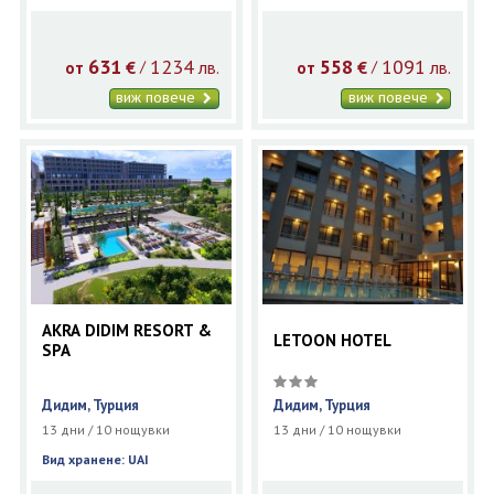
631
1234
558
1091
€
лв.
€
лв.
/
/
от
от
виж повече
виж повече
AKRA DIDIM RESORT &
LETOON HOTEL
SPA
Дидим, Турция
Дидим, Турция
13 дни / 10 нощувки
13 дни / 10 нощувки
Вид хранене: UAI