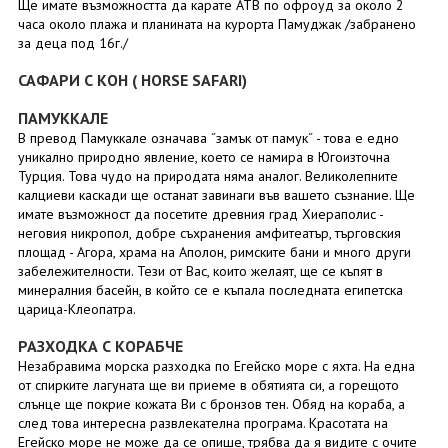
Ще имате възможността да карате АТВ по офроуд за около 2
часа около плажа и планината на курорта Памуджак /забранено
за деца под 16г./
САФАРИ С КОН ( HORSE SAFARI)
ПАМУККАЛЕ
В превод Памуккале означава ˝замък от памук˝ - това е едно
уникално природно явление, което се намира в Югоизточна
Турция. Това чудо на природата няма аналог. Великолепните
калциеви каскади ще останат завинаги във вашето съзнание. Ще
имате възможност да посетите древния град Хиераполис -
неговия никропол, добре съхранения амфитеатър, търговския
площад - Агора, храма на Аполон, римските бани и много други
забележителности. Тези от Вас, които желаят, ще се къпят в
минералния басейн, в който се е къпала последната египетска
царица-Клеопатра.
РАЗХОДКА С КОРАБЧЕ
Незабравима морска разходка по Егейско море с яхта. На една
от спирките лагуната ще ви приеме в обятията си, а горещото
слънце ще покрие кожата Ви с бронзов тен. Обяд на кораба, а
след това интересна развлекателна програма. Красотата на
Егейско море не може да се опише, трябва да я видите с очите