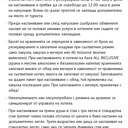
на настаняване и трябва да се освободи до 12.00 часа в деня
на напускане. Всеки по-дълъг престой се заплаща допълнително
на място от туриста.
Преди настаняване или след напускане съобразно обявените
часове не се ползват никакви услуги в хотелите или същите се
ползват срещу допълнително заплащане.
Броят на храненията се определя в зависимост от броя на
резервираните и заплатени нощувки при съответния режим:
само закуска, закуска и вечеря или All Inclusive (всичко
включено). При настаняването в хотели на база ALL INCLUSIVE
(храна и местни алкохолни и безалкохолни напитки) храненията
започват винаги от обяд или вечеря в зависимост от правилника
на съответния хотел, никога не започват от закуска! Започването
на даден пакет при настаняване с обяд, той приключва със
закуска последния ден. При започването с вечеря, приключва с
обяд!
Неизпълнението или злоупотребата с режима на хранене се
санкционират от управата на хотела.
При настаняване на трима души в стая с три легла в стандартна
стая третият човек ползва отстъпка от цената и бива настанен на
допълнително легло. Трети възрастен или деца се настаняват на
стандартно легло, само ако се заплати фамилна стая или