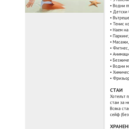
• Водни п
• Детски
• Вътреш
• Тенис к
• Наем на
• Паркинг
• Масажи,
• Фитнес,
• Анимац
• Безжиче
• Водни м
• Химичес
• Фризьор
СТАИ
Хотелът п
стаи за н
Всяка ста
сейф (без
ХРАНЕН