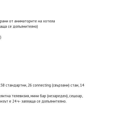
зирани от аниматорите на хотела
плаща се допълнително)
)
58 стандартни, 26 connecting (свързани) стаи, 14
елитна телевизия, мини бар (незареден), сешоар,
визът е 24 ч- заплаща се допълнително.