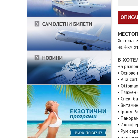
ОПИСА
МЕСТО
Хотелът е
на 4 км о
В ХОТЕ
На разпол
• Основен
• A la ca
• Ottoman
• Плажен 
• Снек- б
• Витамин
• Гранд Pa
• Панора
• 7 конфе
• Рум сер
• 3 голем