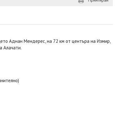
Принтирай
щето Аднан Мендерес, на 72 км от центъра на Измир,
а Алачати.
лнително)