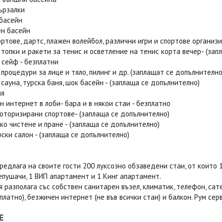
ързалки
 басейн
ен басейн
ортове, дартс, плажен волейбол, различни игри и спортове органи
 топки и ракети за тенис и осветление на тенис корта вечер- (за
, сейф - безплатни
 процедури за лице и тяло, пилинг и др. (заплащат се допълнително
 сауна, турска баня, шок басейн - (заплаща се допълнително)
ия
н интернет в лоби- бара и в някои стаи - безплатно
оторизирани спортове- (заплаща се допълнително)
ко чистене и пране - (заплаща се допълнително)
ски салон - (заплаща се допълнително)
редлага на своите гости 200 луксозно обзаведени стаи, от които 1
епушачи, 1 ВИП апартамент и 1 Кинг апартамент.
я разполага със собствен санитарен възел, климатик, телефон, сат
платно), безжичен интернет (не във всички стаи) и балкон. Рум сер
Е