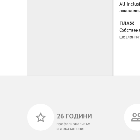
All Inclu
алкохолни
ПЛАЖ
Собствена
шезлонгит
26 ГОДИНИ
професионализъм
и доказан опит