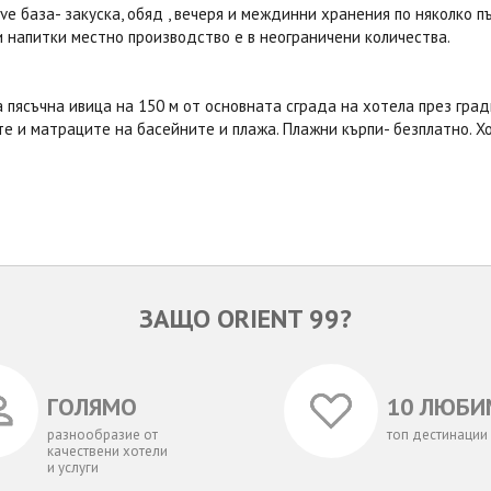
sive база- закуска, обяд , вечеря и междинни хранения по няколко 
 напитки местно производство е в неограничени количества.
 пясъчна ивица на 150 м от основната сграда на хотела през град
е и матраците на басейните и плажа. Плажни кърпи- безплатно. Хо
ЗАЩО ORIENT 99?
ГОЛЯМО
10 ЛЮБИ
разнообразие от
топ дестинации
качествени хотели
и услуги