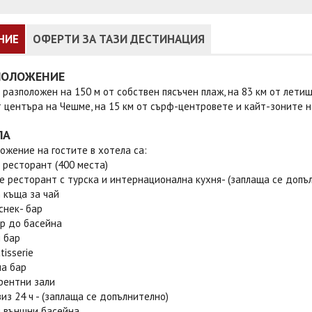
НИЕ
ОФЕРТИ ЗА ТАЗИ ДЕСТИНАЦИЯ
ПОЛОЖЕНИЕ
 разположен на 150 м от собствен пясъчен плаж, на 83 км от лети
т центъра на Чешме, на 15 км от сърф-центровете и кайт-зоните н
ЛА
ожение на гостите в хотела са:
 ресторант (400 места)
rte ресторант с турска и интернационална кухня- (заплаща се допъ
 къща за чай
снек- бар
ар до басейна
 бар
tisserie
ма бар
рентни зали
виз 24 ч - (заплаща се допълнително)
и външни басейна