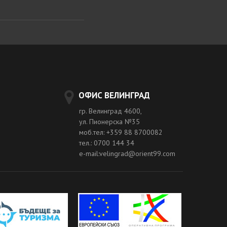
ОФИС ВЕЛИНГРАД
гр. Велинград 4600,
ул. Пионерска №35
моб.тел: +359 88 8700082
тел.: 0700 144 34
e-mail:velingrad@orient99.com