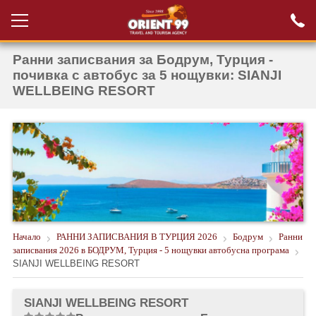
Ранни записвания за Бодрум, Турция -
Проверка на
Вход за агенти
резервация
почивка с автобус за 5 нощувки: SIANJI
WELLBEING RESORT
РАННИ ЗАПИСВАНИЯ ТУРЦИЯ
НОВА ГОДИНА ТУРЦИЯ
НОВА ГОДИНА
ПОЧИВКИ
КРУИЗИ
Начало
РАННИ ЗАПИСВАНИЯ В ТУРЦИЯ 2026
Бодрум
Ранни
ЕКЗОТИКА
записвания 2026 в БОДРУМ, Турция - 5 нощувки автобусна програма
SIANJI WELLBEING RESORT
ЕКСКУРЗИИ
SIANJI WELLBEING RESORT