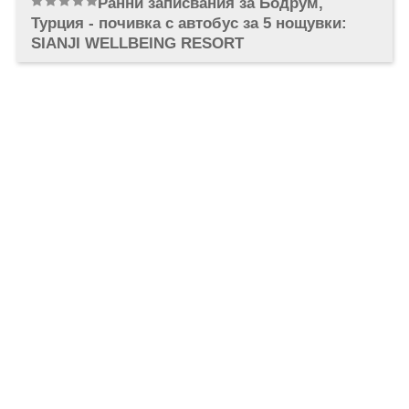
Ранни записвания за Бодрум,
ОЩЕ
Турция - почивка с автобус за 5 нощувки:
ЗА НАС
КОНТАКТИ
SIANJI WELLBEING RESORT
ФИРМЕНИ ДОКУМЕНТИ
0700 144 34
Запитване
ПОСЛЕДВАЙТЕ НИ