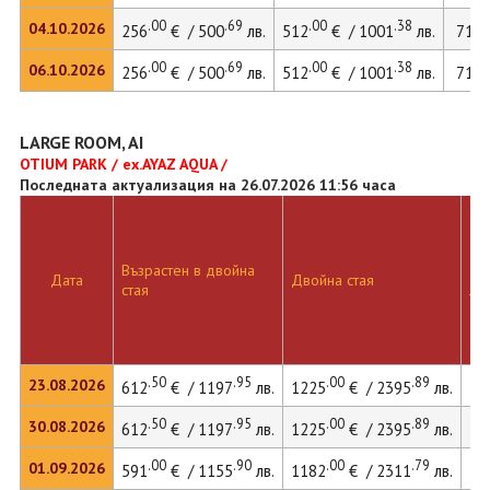
.00
.69
.00
.38
.
04.10.2026
256
€ / 500
лв.
512
€ / 1001
лв.
716
.00
.69
.00
.38
.
06.10.2026
256
€ / 500
лв.
512
€ / 1001
лв.
716
LARGE ROOM, AI
OTIUM PARK / ex.AYAZ AQUA /
Последната актуализация на 26.07.2026 11:56 часа
Възрастен в двойна
Дв
Дата
Двойна стая
стая
ле
.50
.95
.00
.89
23.08.2026
612
€ / 1197
лв.
1225
€ / 2395
лв.
15
.50
.95
.00
.89
30.08.2026
612
€ / 1197
лв.
1225
€ / 2395
лв.
15
.00
.90
.00
.79
01.09.2026
591
€ / 1155
лв.
1182
€ / 2311
лв.
14