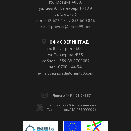
гр. Пловдив 4000,
ул. Княз Ал. Батенберг №39 A
ет. 1, офис 3
тел.: 032 622 174 / 032 660 818
e-mail:plovdiv@orient99.com
ОФИС ВЕЛИНГРАД
гр. Велинград 4600,
ул. Пионерска №35
моб.тел: +359 88 8700082
тел.: 0700 144 34
e-mail:velingrad@orient99.com
Лиценз № РК-01-74587
Застраховка "Отговорност на
Туроператора" № 0650000276