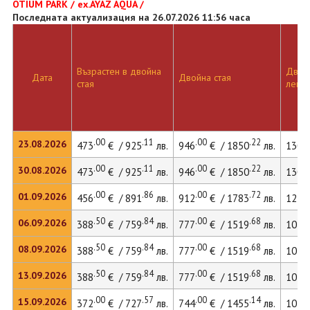
OTIUM PARK / ex.AYAZ AQUA /
Последната актуализация на 26.07.2026 11:56 часа
Възрастен в двойна
Двойн
Дата
Двойна стая
стая
легло
.00
.11
.00
.22
23.08.2026
473
€ / 925
лв.
946
€ / 1850
лв.
1302
.00
.11
.00
.22
30.08.2026
473
€ / 925
лв.
946
€ / 1850
лв.
1302
.00
.86
.00
.72
01.09.2026
456
€ / 891
лв.
912
€ / 1783
лв.
1256
.50
.84
.00
.68
06.09.2026
388
€ / 759
лв.
777
€ / 1519
лв.
1073
.50
.84
.00
.68
08.09.2026
388
€ / 759
лв.
777
€ / 1519
лв.
1073
.50
.84
.00
.68
13.09.2026
388
€ / 759
лв.
777
€ / 1519
лв.
1073
.00
.57
.00
.14
15.09.2026
372
€ / 727
лв.
744
€ / 1455
лв.
1030