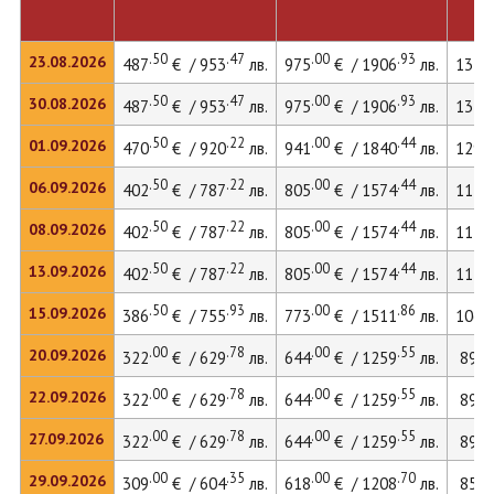
.50
.47
.00
.93
23.08.2026
487
€ / 953
лв.
975
€ / 1906
лв.
1340
.50
.47
.00
.93
30.08.2026
487
€ / 953
лв.
975
€ / 1906
лв.
1340
.50
.22
.00
.44
01.09.2026
470
€ / 920
лв.
941
€ / 1840
лв.
1294
.50
.22
.00
.44
06.09.2026
402
€ / 787
лв.
805
€ / 1574
лв.
1111
.50
.22
.00
.44
08.09.2026
402
€ / 787
лв.
805
€ / 1574
лв.
1111
.50
.22
.00
.44
13.09.2026
402
€ / 787
лв.
805
€ / 1574
лв.
1111
.50
.93
.00
.86
15.09.2026
386
€ / 755
лв.
773
€ / 1511
лв.
1068
.00
.78
.00
.55
.
20.09.2026
322
€ / 629
лв.
644
€ / 1259
лв.
895
.00
.78
.00
.55
.
22.09.2026
322
€ / 629
лв.
644
€ / 1259
лв.
895
.00
.78
.00
.55
.
27.09.2026
322
€ / 629
лв.
644
€ / 1259
лв.
895
.00
.35
.00
.70
.
29.09.2026
309
€ / 604
лв.
618
€ / 1208
лв.
859