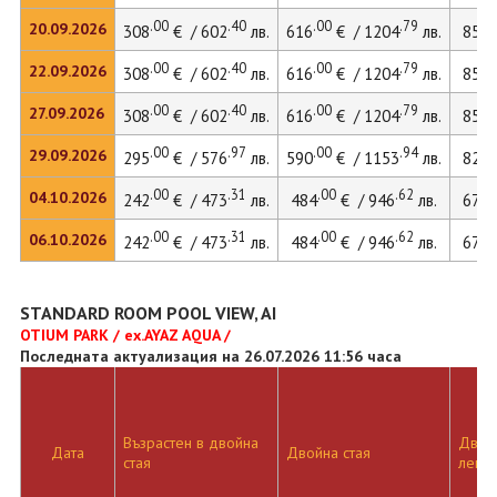
.00
.40
.00
.79
.
20.09.2026
308
€ / 602
лв.
616
€ / 1204
лв.
856
.00
.40
.00
.79
.
22.09.2026
308
€ / 602
лв.
616
€ / 1204
лв.
856
.00
.40
.00
.79
.
27.09.2026
308
€ / 602
лв.
616
€ / 1204
лв.
856
.00
.97
.00
.94
.
29.09.2026
295
€ / 576
лв.
590
€ / 1153
лв.
821
.00
.31
.00
.62
.
04.10.2026
242
€ / 473
лв.
484
€ / 946
лв.
678
.00
.31
.00
.62
.
06.10.2026
242
€ / 473
лв.
484
€ / 946
лв.
678
STANDARD ROOM POOL VIEW, AI
OTIUM PARK / ex.AYAZ AQUA /
Последната актуализация на 26.07.2026 11:56 часа
Възрастен в двойна
Двойн
Дата
Двойна стая
стая
легло