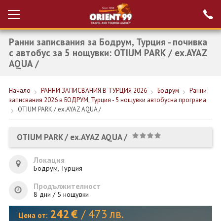
Ранни записвания за Бодрум, Турция - почивка
Проверка на
Вход за агенти
резервация
с автобус за 5 нощувки: OTIUM PARK / ex.AYAZ
AQUA /
РАННИ ЗАПИСВАНИЯ ТУРЦИЯ
Начало
РАННИ ЗАПИСВАНИЯ В ТУРЦИЯ 2026
Бодрум
Ранни
НОВА ГОДИНА ТУРЦИЯ
записвания 2026 в БОДРУМ, Турция - 5 нощувки автобусна програма
OTIUM PARK / ex.AYAZ AQUA /
НОВА ГОДИНА
ПОЧИВКИ
OTIUM PARK / ex.AYAZ AQUA /
КРУИЗИ
Локация
Бодрум, Турция
ЕКЗОТИКА
Продължителност
ЕКСКУРЗИИ
8 дни / 5 нощувки
242
€
/
473
лв.
Цена от: