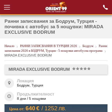
Ранни записвания за Бодрум, Турция -
Проверка на
Вход за агенти
резервация
почивка с автобус за 5 нощувки: MIRADA
EXCLUSIVE BODRUM
РАННИ ЗАПИСВАНИЯ ТУРЦИЯ
Начало
РАННИ ЗАПИСВАНИЯ В ТУРЦИЯ 2026
Бодрум
Ранни
НОВА ГОДИНА ТУРЦИЯ
записвания 2026 в БОДРУМ, Турция - 5 нощувки автобусна програма
MIRADA EXCLUSIVE BODRUM
НОВА ГОДИНА
ПОЧИВКИ
MIRADA EXCLUSIVE BODRUM
КРУИЗИ
Локация
Бодрум, Турция
ЕКЗОТИКА
Продължителност
ЕКСКУРЗИИ
8 дни / 5 нощувки
640
€
/
1252
лв.
Цена от: