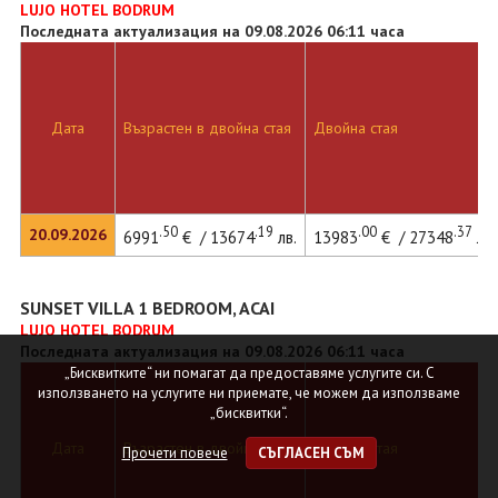
LUJO HOTEL BODRUM
Последната актуализация на 09.08.2026 06:11 часа
Дата
Възрастен в двойна стая
Двойна стая
.50
.19
.00
.37
20.09.2026
6991
€ / 13674
лв.
13983
€ / 27348
лв.
SUNSET VILLA 1 BEDROOM, ACAI
LUJO HOTEL BODRUM
Последната актуализация на 09.08.2026 06:11 часа
„Бисквитките“ ни помагат да предоставяме услугите си. С
използването на услугите ни приемате, че можем да използваме
„бисквитки“.
Дата
Възрастен в двойна стая
Двойна стая
Прочети повече
СЪГЛАСЕН СЪМ