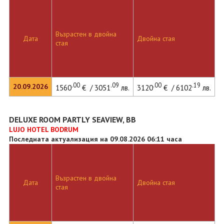
Възрастен в двойна
Дата
Двойна стая
стая
.00
.09
.00
.19
20.09.2026
1560
€ / 3051
лв.
3120
€ / 6102
лв.
DELUXE ROOM PARTLY SEAVIEW, BB
LUJO HOTEL BODRUM
Последната актуализация на 09.08.2026 06:11 часа
Възрастен в двойна
Дата
Двойна стая
стая