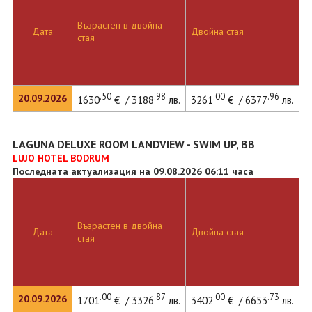
Възрастен в двойна
Дата
Двойна стая
стая
.50
.98
.00
.96
20.09.2026
1630
€ / 3188
лв.
3261
€ / 6377
лв.
LAGUNA DELUXE ROOM LANDVIEW - SWIM UP, BB
LUJO HOTEL BODRUM
Последната актуализация на 09.08.2026 06:11 часа
Възрастен в двойна
Дата
Двойна стая
стая
.00
.87
.00
.73
20.09.2026
1701
€ / 3326
лв.
3402
€ / 6653
лв.