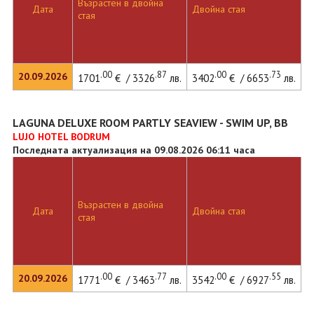
Възрастен в двойна
Дата
Двойна стая
стая
.00
.87
.00
.73
20.09.2026
1701
€ / 3326
лв.
3402
€ / 6653
лв.
LAGUNA DELUXE ROOM PARTLY SEAVIEW - SWIM UP, BB
LUJO HOTEL BODRUM
Последната актуализация на 09.08.2026 06:11 часа
Възрастен в двойна
Дата
Двойна стая
стая
.00
.77
.00
.55
20.09.2026
1771
€ / 3463
лв.
3542
€ / 6927
лв.