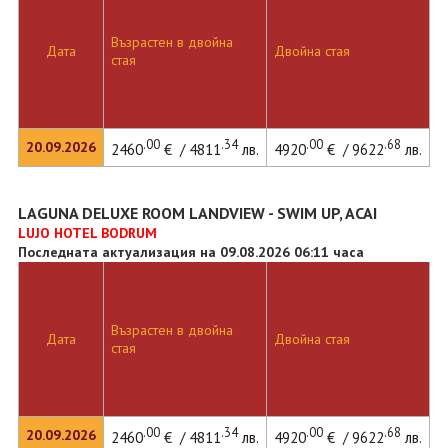
Възрастен в двойна
Дата
Двойна стая
стая
.00
.34
.00
.68
20.09.2026
2460
€ / 4811
лв.
4920
€ / 9622
лв.
LAGUNA DELUXE ROOM LANDVIEW - SWIM UP, ACAI
LUJO HOTEL BODRUM
Последната актуализация на 09.08.2026 06:11 часа
Възрастен в двойна
Дата
Двойна стая
стая
.00
.34
.00
.68
20.09.2026
2460
€ / 4811
лв.
4920
€ / 9622
лв.