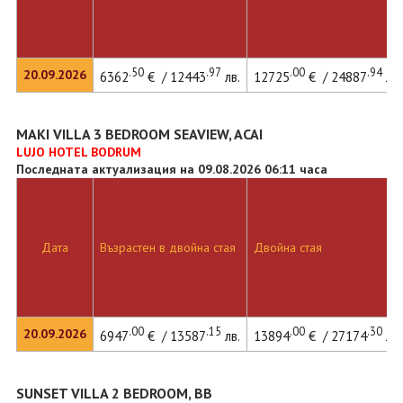
.50
.97
.00
.94
20.09.2026
6362
€ / 12443
лв.
12725
€ / 24887
лв.
MAKI VILLA 3 BEDROOM SEAVIEW, ACAI
LUJO HOTEL BODRUM
Последната актуализация на 09.08.2026 06:11 часа
Дата
Възрастен в двойна стая
Двойна стая
.00
.15
.00
.30
20.09.2026
6947
€ / 13587
лв.
13894
€ / 27174
лв.
SUNSET VILLA 2 BEDROOM, BB