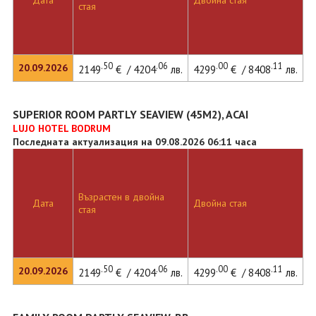
Дата
Двойна стая
стая
.50
.06
.00
.11
20.09.2026
2149
€ / 4204
лв.
4299
€ / 8408
лв.
SUPERIOR ROOM PARTLY SEAVIEW (45M2), ACAI
LUJO HOTEL BODRUM
Последната актуализация на 09.08.2026 06:11 часа
Възрастен в двойна
Дата
Двойна стая
стая
.50
.06
.00
.11
20.09.2026
2149
€ / 4204
лв.
4299
€ / 8408
лв.