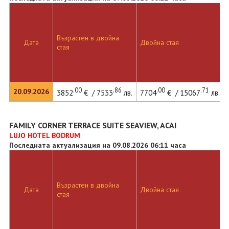
Възрастен в двойна
Дата
Двойна стая
стая
.00
.86
.00
.71
20.09.2026
3852
€ / 7533
лв.
7704
€ / 15067
лв.
FAMILY CORNER TERRACE SUITE SEAVIEW, ACAI
LUJO HOTEL BODRUM
Последната актуализация на 09.08.2026 06:11 часа
Възрастен в двойна
Дата
Двойна стая
стая