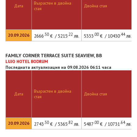
Възрастен в двойна
Дата
Двойна стая
стая
.50
.22
.00
.44
20.09.2026
2666
€ / 5215
лв.
5333
€ / 10430
лв.
FAMILY CORNER TERRACE SUITE SEAVIEW, BB
LUJO HOTEL BODRUM
Последната актуализация на 09.08.2026 06:11 часа
Възрастен в двойна
Дата
Двойна стая
стая
.50
.82
.00
.64
20.09.2026
2743
€ / 5365
лв.
5487
€ / 10731
лв.