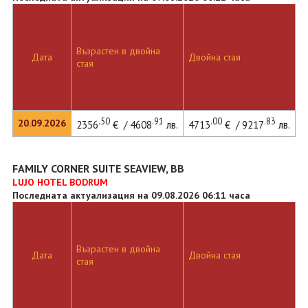
Възрастен в двойна
Дата
Двойна стая
стая
.50
.91
.00
.83
20.09.2026
2356
€ / 4608
лв.
4713
€ / 9217
лв.
FAMILY CORNER SUITE SEAVIEW, BB
LUJO HOTEL BODRUM
Последната актуализация на 09.08.2026 06:11 часа
Възрастен в двойна
Дата
Двойна стая
стая