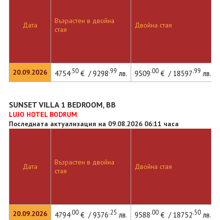
Възрастен в двойна
Дата
Двойна стая
стая
.50
.99
.00
.99
20.09.2026
4754
€ / 9298
лв.
9509
€ / 18597
лв.
SUNSET VILLA 1 BEDROOM, BB
LUJO HOTEL BODRUM
Последната актуализация на 09.08.2026 06:11 часа
Възрастен в двойна
Дата
Двойна стая
стая
.00
.25
.00
.50
20.09.2026
4794
€ / 9376
лв.
9588
€ / 18752
лв.