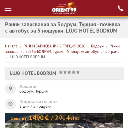
Ранни записвания за Бодрум, Турция - почивка
Проверка на
Вход за агенти
резервация
с автобус за 5 нощувки: LUJO HOTEL BODRUM
РАННИ ЗАПИСВАНИЯ ТУРЦИЯ
Начало
РАННИ ЗАПИСВАНИЯ В ТУРЦИЯ 2026
Бодрум
Ранни
записвания 2026 в БОДРУМ, Турция - 5 нощувки автобусна програма
НОВА ГОДИНА ТУРЦИЯ
LUJO HOTEL BODRUM
НОВА ГОДИНА
LUJO HOTEL BODRUM
ПОЧИВКИ
Локация
КРУИЗИ
Бодрум, Турция
ЕКЗОТИКА
Продължителност
8 дни / 5 нощувки
ЕКСКУРЗИИ
1490
€
/
2914
лв.
Цена от: