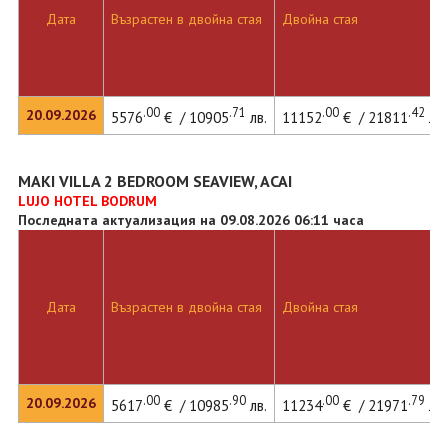
Дата
Възрастен в двойна стая
Двойна стая
.00
.71
.00
.42
20.09.2026
5576
€ / 10905
лв.
11152
€ / 21811
лв.
MAKI VILLA 2 BEDROOM SEAVIEW, ACAI
LUJO HOTEL BODRUM
Последната актуализация на 09.08.2026 06:11 часа
Дата
Възрастен в двойна стая
Двойна стая
.00
.90
.00
.79
20.09.2026
5617
€ / 10985
лв.
11234
€ / 21971
лв.