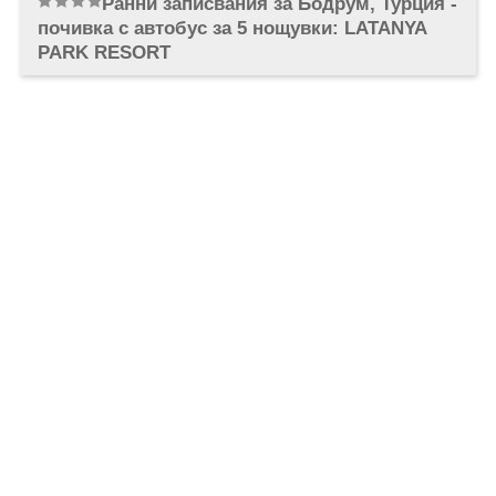
Ранни записвания за Бодрум, Турция -
ОЩЕ
почивка с автобус за 5 нощувки: LATANYA
ЗА НАС
КОНТАКТИ
PARK RESORT
ФИРМЕНИ ДОКУМЕНТИ
0700 144 34
Запитване
ПОСЛЕДВАЙТЕ НИ