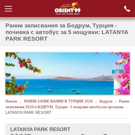
Ранни записвания за Бодрум, Турция -
Проверка на
Вход за агенти
резервация
почивка с автобус за 5 нощувки: LATANYA
PARK RESORT
РАННИ ЗАПИСВАНИЯ ТУРЦИЯ
НОВА ГОДИНА ТУРЦИЯ
НОВА ГОДИНА
ПОЧИВКИ
КРУИЗИ
Начало
РАННИ ЗАПИСВАНИЯ В ТУРЦИЯ 2026
Бодрум
Ранни
ЕКЗОТИКА
записвания 2026 в БОДРУМ, Турция - 5 нощувки автобусна програма
LATANYA PARK RESORT
ЕКСКУРЗИИ
LATANYA PARK RESORT