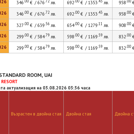
.00
.72
.00
.43
.00
026
346
€ / 676
лв.
692
€ / 1353
лв.
958
€
.00
.72
.00
.43
.00
026
346
€ / 676
лв.
692
€ / 1353
лв.
958
€
.00
.56
.00
.11
.00
026
327
€ / 639
лв.
654
€ / 1279
лв.
908
€
.00
.79
.00
.59
.00
026
299
€ / 584
лв.
598
€ / 1169
лв.
832
€
.00
.79
.00
.59
.00
026
299
€ / 584
лв.
598
€ / 1169
лв.
832
€
STANDARD ROOM, UAI
E RESORT
та актуализация на 03.08.2026 03:36 часа
Възрастен в двойна стая
Двойна стая
Двойна ст