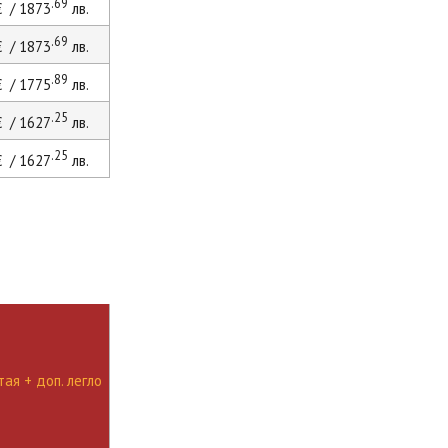
.69
 / 1873
лв.
.69
 / 1873
лв.
.89
 / 1775
лв.
.25
 / 1627
лв.
.25
 / 1627
лв.
ая + доп. легло