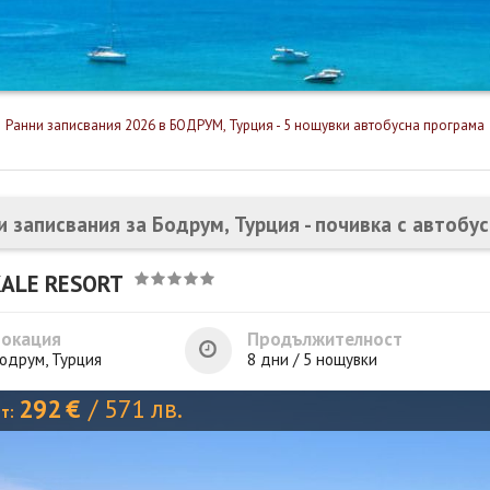
Ранни записвания 2026 в БОДРУМ, Турция - 5 нощувки автобусна програма
и записвания за Бодрум, Турция - почивка с автобу
KALE RESORT
Локация
Продължителност
одрум, Турция
8 дни / 5 нощувки
292
€
/
571
лв.
от: