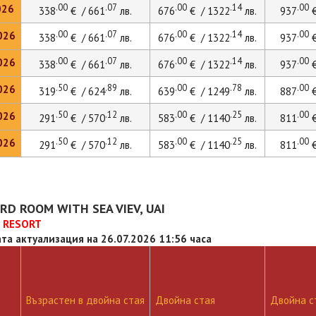
.00
.07
.00
.14
.00
026
338
€ / 661
лв.
676
€ / 1322
лв.
937
€
.00
.07
.00
.14
.00
026
338
€ / 661
лв.
676
€ / 1322
лв.
937
€
.00
.07
.00
.14
.00
026
338
€ / 661
лв.
676
€ / 1322
лв.
937
€
.50
.89
.00
.78
.00
026
319
€ / 624
лв.
639
€ / 1249
лв.
887
€
.50
.12
.00
.25
.00
026
291
€ / 570
лв.
583
€ / 1140
лв.
811
€
.50
.12
.00
.25
.00
026
291
€ / 570
лв.
583
€ / 1140
лв.
811
€
D ROOM WITH SEA VIEV, UAI
E RESORT
та актуализация на 26.07.2026 11:56 часа
Възрастен в двойна стая
Двойна стая
Двойна ст