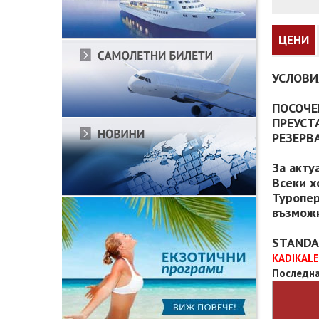
ЦЕНИ
УСЛОВИ
ПОСОЧЕ
ПРЕУСТ
РЕЗЕРВ
За акту
Всеки х
Туропер
възможн
STANDA
KADIKAL
Последна