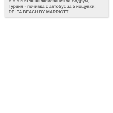
Ранни записвания за Бодрум,
ОЩЕ
Турция - почивка с автобус за 5 нощувки:
ЗА НАС
КОНТАКТИ
DELTA BEACH BY MARRIOTT
ФИРМЕНИ ДОКУМЕНТИ
0700 144 34
Запитване
ПОСЛЕДВАЙТЕ НИ