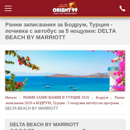
Ранни записвания за Бодрум, Турция -
Проверка на
Вход за агенти
резервация
почивка с автобус за 5 нощувки: DELTA
BEACH BY MARRIOTT
РАННИ ЗАПИСВАНИЯ ТУРЦИЯ
НОВА ГОДИНА ТУРЦИЯ
НОВА ГОДИНА
ПОЧИВКИ
КРУИЗИ
Начало
РАННИ ЗАПИСВАНИЯ В ТУРЦИЯ 2026
Бодрум
Ранни
ЕКЗОТИКА
записвания 2026 в БОДРУМ, Турция - 5 нощувки автобусна програма
DELTA BEACH BY MARRIOTT
ЕКСКУРЗИИ
DELTA BEACH BY MARRIOTT