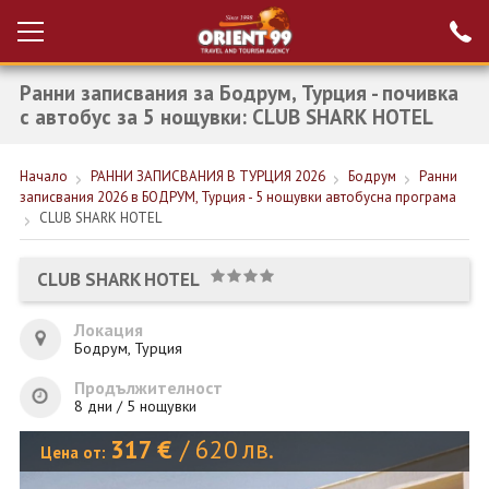
Ранни записвания за Бодрум, Турция - почивка
Проверка на
Вход за агенти
резервация
с автобус за 5 нощувки: CLUB SHARK HOTEL
РАННИ ЗАПИСВАНИЯ ТУРЦИЯ
Начало
РАННИ ЗАПИСВАНИЯ В ТУРЦИЯ 2026
Бодрум
Ранни
записвания 2026 в БОДРУМ, Турция - 5 нощувки автобусна програма
НОВА ГОДИНА ТУРЦИЯ
CLUB SHARK HOTEL
НОВА ГОДИНА
CLUB SHARK HOTEL
ПОЧИВКИ
Локация
КРУИЗИ
Бодрум, Турция
ЕКЗОТИКА
Продължителност
8 дни / 5 нощувки
ЕКСКУРЗИИ
317
€
/
620
лв.
Цена от: