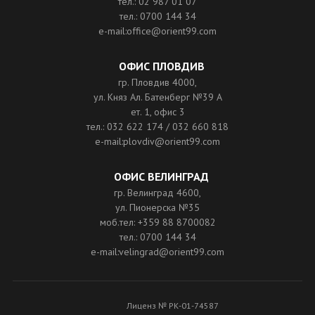
тел.: 02 987 01 07
тел.: 0700 144 34
e-mail:office@orient99.com
ОФИС ПЛОВДИВ
гр. Пловдив 4000,
ул. Княз Ал. Батенберг №39 A
ет. 1, офис 3
тел.: 032 622 174 / 032 660 818
e-mail:plovdiv@orient99.com
ОФИС ВЕЛИНГРАД
гр. Велинград 4600,
ул. Пионерска №35
моб.тел: +359 88 8700082
тел.: 0700 144 34
e-mail:velingrad@orient99.com
Лиценз № РК-01-74587