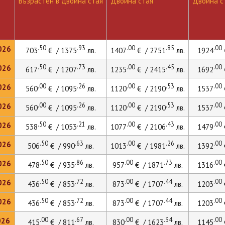
Възрастен в двойна стая
Двойна стая
Двойна ст
.50
.93
.00
.85
.00
026
703
€ / 1375
лв.
1407
€ / 2751
лв.
1924
.50
.73
.00
.45
.00
026
617
€ / 1207
лв.
1235
€ / 2415
лв.
1692
.00
.26
.00
.53
.00
026
560
€ / 1095
лв.
1120
€ / 2190
лв.
1537
.00
.26
.00
.53
.00
026
560
€ / 1095
лв.
1120
€ / 2190
лв.
1537
.50
.21
.00
.43
.00
026
538
€ / 1053
лв.
1077
€ / 2106
лв.
1479
.50
.63
.00
.26
.00
026
506
€ / 990
лв.
1013
€ / 1981
лв.
1392
.50
.86
.00
.73
.00
026
478
€ / 935
лв.
957
€ / 1871
лв.
1316
.50
.72
.00
.44
.00
026
436
€ / 853
лв.
873
€ / 1707
лв.
1203
.50
.72
.00
.44
.00
026
436
€ / 853
лв.
873
€ / 1707
лв.
1203
.00
.67
.00
.34
.00
026
415
€ / 811
лв.
830
€ / 1623
лв.
1145