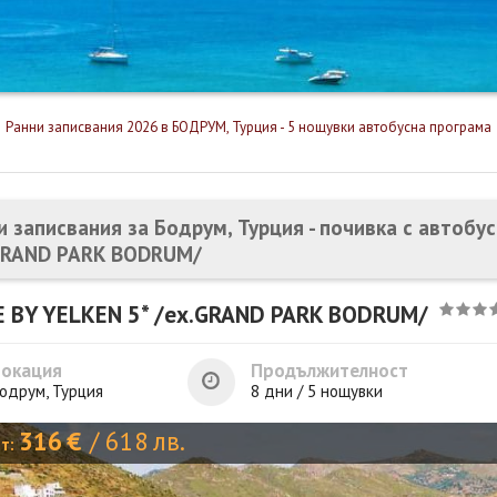
Ранни записвания 2026 в БОДРУМ, Турция - 5 нощувки автобусна програма
и записвания за Бодрум, Турция - почивка с автобу
GRAND PARK BODRUM/
 BY YELKEN 5* /ex.GRAND PARK BODRUM/
Локация
Продължителност
одрум, Турция
8 дни / 5 нощувки
316
€
/
618
лв.
от: