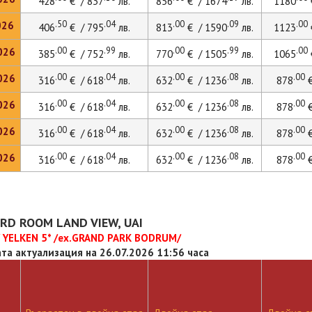
428
€ / 837
лв.
856
€ / 1674
лв.
1180
.50
.04
.00
.09
.00
026
406
€ / 795
лв.
813
€ / 1590
лв.
1123
.00
.99
.00
.99
.00
026
385
€ / 752
лв.
770
€ / 1505
лв.
1065
.00
.04
.00
.08
.00
026
316
€ / 618
лв.
632
€ / 1236
лв.
878
€
.00
.04
.00
.08
.00
026
316
€ / 618
лв.
632
€ / 1236
лв.
878
€
.00
.04
.00
.08
.00
026
316
€ / 618
лв.
632
€ / 1236
лв.
878
€
.00
.04
.00
.08
.00
026
316
€ / 618
лв.
632
€ / 1236
лв.
878
€
RD ROOM LAND VIEW, UAI
 YELKEN 5* /ex.GRAND PARK BODRUM/
та актуализация на 26.07.2026 11:56 часа