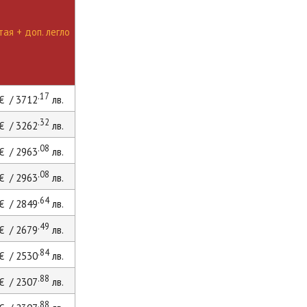
ая + доп. легло
.17
€ / 3712
лв.
.32
€ / 3262
лв.
.08
€ / 2963
лв.
.08
€ / 2963
лв.
.64
€ / 2849
лв.
.49
€ / 2679
лв.
.84
€ / 2530
лв.
.88
€ / 2307
лв.
.88