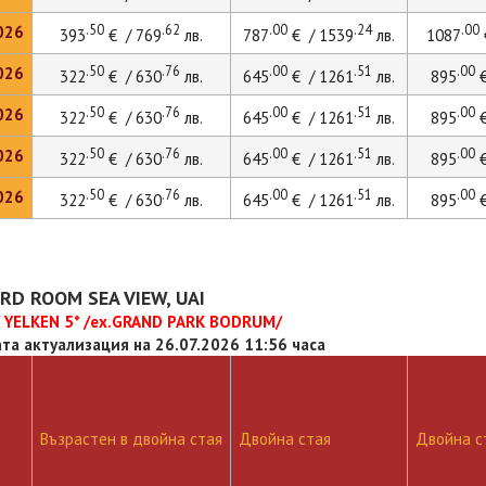
.50
.62
.00
.24
.00
026
393
€ / 769
лв.
787
€ / 1539
лв.
1087
.50
.76
.00
.51
.00
026
322
€ / 630
лв.
645
€ / 1261
лв.
895
€
.50
.76
.00
.51
.00
026
322
€ / 630
лв.
645
€ / 1261
лв.
895
€
.50
.76
.00
.51
.00
026
322
€ / 630
лв.
645
€ / 1261
лв.
895
€
.50
.76
.00
.51
.00
026
322
€ / 630
лв.
645
€ / 1261
лв.
895
€
RD ROOM SEA VIEW, UAI
 YELKEN 5* /ex.GRAND PARK BODRUM/
та актуализация на 26.07.2026 11:56 часа
Възрастен в двойна стая
Двойна стая
Двойна ст