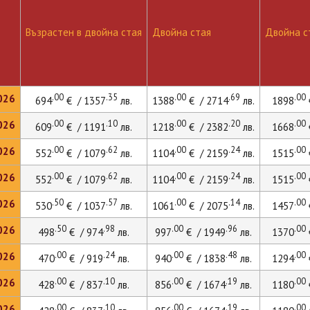
Възрастен в двойна стая
Двойна стая
Двойна ст
.00
.35
.00
.69
.00
026
694
€ / 1357
лв.
1388
€ / 2714
лв.
1898
.00
.10
.00
.20
.00
026
609
€ / 1191
лв.
1218
€ / 2382
лв.
1668
.00
.62
.00
.24
.00
026
552
€ / 1079
лв.
1104
€ / 2159
лв.
1515
.00
.62
.00
.24
.00
026
552
€ / 1079
лв.
1104
€ / 2159
лв.
1515
.50
.57
.00
.14
.00
026
530
€ / 1037
лв.
1061
€ / 2075
лв.
1457
.50
.98
.00
.96
.00
026
498
€ / 974
лв.
997
€ / 1949
лв.
1370
.00
.24
.00
.48
.00
026
470
€ / 919
лв.
940
€ / 1838
лв.
1294
.00
.10
.00
.19
.00
026
428
€ / 837
лв.
856
€ / 1674
лв.
1180
.00
.10
.00
.19
.00
026