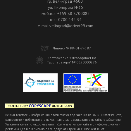
гр. Велинград 4600,
ул. Пионерска №35
моб.тел: +359 88 8700082
тел.: 0700 144 34
e-mail:velingrad@orient99.com
Лиценз № РК-01-74587
Застраховка "Отговорност на
Туроператора" № 0650000276
Всички текстове и изображения в този сайт са под закрила на ЗАПСП.Използването,
копирането и публикуването на част или цялото съдържание на сайта е забранено.
Уважаеми клиенти, информацията публикувана на този сайт е с информационна и
рекламна цел и е възможно да са допуснати грешки. Съгласно чл.80 от