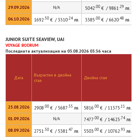
.00
.29
29.09.2026
N/A
5042
€ / 9861
лв.
.50
.24
.00
.48
06.10.2026
1692
€ / 3310
лв.
3385
€ / 6620
лв.
JUNIOR SUITE SEAVIEW, UAI
VOYAGE BODRUM
Последната актуализация на 03.08.2026 03:36 часа
Възрастен в двойна
Дата
Двойна стая
стая
.00
.55
.00
.11
25.08.2026
2908
€ / 5687
лв.
5816
€ / 11375
лв.
.00
.74
01.09.2026
N/A
7477
€ / 14623
лв.
.50
.47
.00
.93
08.09.2026
2751
€ / 5381
лв.
5503
€ / 10762
лв.