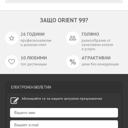
ЗАЩО ORIENT 99?
26 ГОДИНИ
ГОЛЯМО
професионализъм
разнообразие от
и доказан опит
качествени хотели
и услуги
10 ЛЮБИМИ
АТРАКТИВНИ
топ дестинации
цени без конкуренция
ЕЛЕКТРОНЕН БЮЛЕТИН
Абонирайте се за нашите актуални предложения