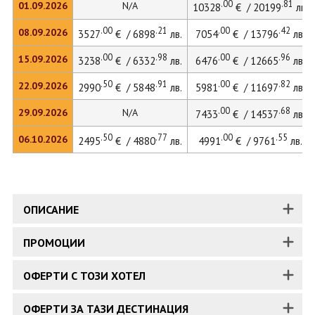
.00
.81
01.09.2026
N/A
10328
€ / 20199
лв.
.00
.21
.00
.42
08.09.2026
3527
€ / 6898
лв.
7054
€ / 13796
лв.
.00
.98
.00
.96
15.09.2026
3238
€ / 6332
лв.
6476
€ / 12665
лв.
.50
.91
.00
.82
22.09.2026
2990
€ / 5848
лв.
5981
€ / 11697
лв.
.00
.68
29.09.2026
N/A
7433
€ / 14537
лв.
.50
.77
.00
.55
06.10.2026
2495
€ / 4880
лв.
4991
€ / 9761
лв.
ОПИСАНИЕ
ПРОМОЦИИ
ОФЕРТИ С ТОЗИ ХОТЕЛ
ОФЕРТИ ЗА ТАЗИ ДЕСТИНАЦИЯ