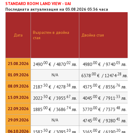
STANDARD ROOM LAND VIEW - UAI
Последната актуализация на 03.08.2026 03:36 часа
Възрастен в двойна
Дата
Двойна стая
стая
.00
.02
.00
.03
25.08.2026
2490
€ / 4870
лв.
4980
€ / 9740
лв.
.00
.28
01.09.2026
N/A
6378
€ / 12474
лв.
.50
.38
.00
.76
08.09.2026
2187
€ / 4278
лв.
4375
€ / 8556
лв.
.50
.67
.00
.33
15.09.2026
2022
€ / 3955
лв.
4045
€ / 7911
лв.
.00
.74
.00
.48
22.09.2026
1885
€ / 3686
лв.
3770
€ / 7373
лв.
.00
.41
29.09.2026
N/A
4745
€ / 9280
лв.
.50
.10
.00
.20
06.10.2026
1582
€ / 3095
лв.
3165
€ / 6190
лв.