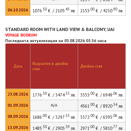
.50
.45
.00
.90
06.10.2026
1076
€ / 2105
лв.
2153
€ / 4210
лв.
2
STANDARD ROOM WITH LAND VIEW & BALCONY, UAI
VOYAGE BODRUM
Последната актуализация на 03.08.2026 03:36 часа
Възрастен в двойна
Д
Дата
Двойна стая
стая
л
.50
.53
.00
.06
25.08.2026
1776
€ / 3474
лв.
3553
€ / 6949
лв.
4
.00
.54
01.09.2026
N/A
4561
€ / 8920
лв.
.00
.53
.00
.06
08.09.2026
1686
€ / 3297
лв.
3372
€ / 6595
лв.
4
.50
.39
.00
.77
15.09.2026
1485
€ / 2905
лв.
2971
€ / 5810
лв.
4