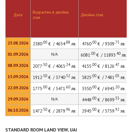
Възрастен в двойна
Дата
Двойна стая
стая
.00
.88
.00
.75
25.08.2026
2380
€ / 4654
лв.
4760
€ / 9309
лв.
.00
.40
01.09.2026
N/A
6081
€ / 11893
лв.
.50
.24
.00
.47
08.09.2026
2077
€ / 4063
лв.
4155
€ / 8126
лв.
.50
.52
.00
.05
15.09.2026
1912
€ / 3740
лв.
3825
€ / 7481
лв.
.00
.60
.00
.20
22.09.2026
1775
€ / 3471
лв.
3550
€ / 6943
лв.
.00
.53
29.09.2026
N/A
4448
€ / 8699
лв.
.50
.96
.00
.92
06.10.2026
1472
€ / 2879
лв.
2945
€ / 5759
лв.
STANDARD ROOM LAND VIEW, UAI