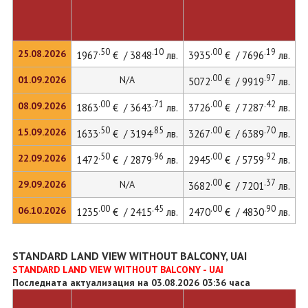
.50
.10
.00
.19
25.08.2026
1967
€ / 3848
лв.
3935
€ / 7696
лв.
5
.00
.97
01.09.2026
N/A
5072
€ / 9919
лв.
.00
.71
.00
.42
08.09.2026
1863
€ / 3643
лв.
3726
€ / 7287
лв.
.50
.85
.00
.70
15.09.2026
1633
€ / 3194
лв.
3267
€ / 6389
лв.
.50
.96
.00
.92
22.09.2026
1472
€ / 2879
лв.
2945
€ / 5759
лв.
.00
.37
29.09.2026
N/A
3682
€ / 7201
лв.
.00
.45
.00
.90
06.10.2026
1235
€ / 2415
лв.
2470
€ / 4830
лв.
STANDARD LAND VIEW WITHOUT BALCONY, UAI
STANDARD LAND VIEW WITHOUT BALCONY - UAI
Последната актуализация на 03.08.2026 03:36 часа