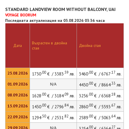
STANDARD LANDVIEW ROOM WITHOUT BALCONY, UAI
VOYAGE BODRUM
Последната актуализация на 03.08.2026 03:36 часа
Възрастен в двойна
Д
Дата
Двойна стая
стая
л
.00
.59
.00
.17
25.08.2026
1730
€ / 3383
лв.
3460
€ / 6767
лв.
4
.00
.33
01.09.2026
N/A
4430
€ / 8664
лв.
.00
.09
.00
.18
08.09.2026
1628
€ / 3184
лв.
3256
€ / 6368
лв.
4
.00
.84
.00
.67
15.09.2026
1430
€ / 2796
лв.
2860
€ / 5593
лв.
3
.50
.82
.00
.64
22.09.2026
1294
€ / 2531
лв.
2589
€ / 5063
лв.
3
.00
.27
29.09.2026
N/A
3254
€ / 6364
лв.