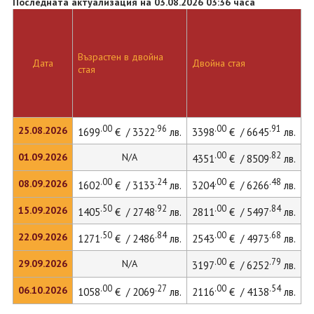
Последната актуализация на 03.08.2026 03:36 часа
Възрастен в двойна
Д
Дата
Двойна стая
стая
л
.00
.96
.00
.91
25.08.2026
1699
€ / 3322
лв.
3398
€ / 6645
лв.
4
.00
.82
01.09.2026
N/A
4351
€ / 8509
лв.
.00
.24
.00
.48
08.09.2026
1602
€ / 3133
лв.
3204
€ / 6266
лв.
4
.50
.92
.00
.84
15.09.2026
1405
€ / 2748
лв.
2811
€ / 5497
лв.
3
.50
.84
.00
.68
22.09.2026
1271
€ / 2486
лв.
2543
€ / 4973
лв.
3
.00
.79
29.09.2026
N/A
3197
€ / 6252
лв.
.00
.27
.00
.54
06.10.2026
1058
€ / 2069
лв.
2116
€ / 4138
лв.
2