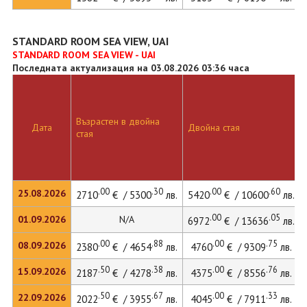
STANDARD ROOM SEA VIEW, UAI
STANDARD ROOM SEA VIEW - UAI
Последната актуализация на 03.08.2026 03:36 часа
Възрастен в двойна
Дата
Двойна стая
стая
.00
.30
.00
.60
25.08.2026
2710
€ / 5300
лв.
5420
€ / 10600
лв.
.00
.05
01.09.2026
N/A
6972
€ / 13636
лв.
.00
.88
.00
.75
08.09.2026
2380
€ / 4654
лв.
4760
€ / 9309
лв.
.50
.38
.00
.76
15.09.2026
2187
€ / 4278
лв.
4375
€ / 8556
лв.
.50
.67
.00
.33
22.09.2026
2022
€ / 3955
лв.
4045
€ / 7911
лв.