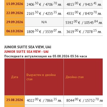
.50
.70
.00
.41
15.09.2026
2406
€ / 4706
лв.
4813
€ / 9413
лв.
.50
.35
.00
.70
22.09.2026
2165
€ / 4235
лв.
4331
€ / 8470
лв.
.00
.84
29.09.2026
N/A
5392
€ / 10545
лв.
.50
.07
.00
.15
06.10.2026
1809
€ / 3539
лв.
3619
€ / 7078
лв.
JUNIOR SUITE SEA VIEW, UAI
JUNIOR SUITE SEA VIEW - UAI
Последната актуализация на 03.08.2026 03:36 часа
Възрастен в двойна
Дата
Двойна стая
стая
.00
.35
.00
.70
25.08.2026
4022
€ / 7866
лв.
8044
€ / 15732
лв.