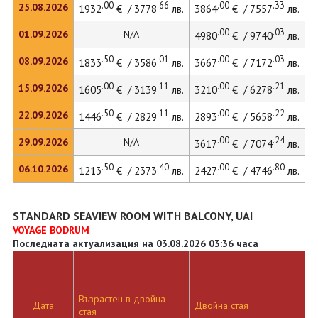
.00
.66
.00
.33
25.08.2026
1932
€ / 3778
лв.
3864
€ / 7557
лв.
5
.00
.03
01.09.2026
N/A
4980
€ / 9740
лв.
.50
.01
.00
.03
08.09.2026
1833
€ / 3586
лв.
3667
€ / 7172
лв.
.00
.11
.00
.21
15.09.2026
1605
€ / 3139
лв.
3210
€ / 6278
лв.
.50
.11
.00
.22
22.09.2026
1446
€ / 2829
лв.
2893
€ / 5658
лв.
.00
.24
29.09.2026
N/A
3617
€ / 7074
лв.
.50
.40
.00
.80
06.10.2026
1213
€ / 2373
лв.
2427
€ / 4746
лв.
STANDARD SEAVIEW ROOM WITH BALCONY, UAI
VOYAGE BODRUM
Последната актуализация на 03.08.2026 03:36 часа
Възрастен в двойна
Дата
Двойна стая
Д
стая