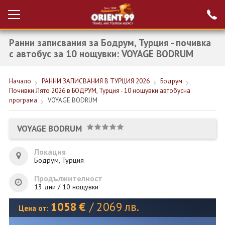
Ранни записвания за Бодрум, Турция - почивка
Проверка на
Вход за агенти
резервация
с автобус за 10 нощувки: VOYAGE BODRUM
РАННИ ЗАПИСВАНИЯ ТУРЦИЯ
Начало
РАННИ ЗАПИСВАНИЯ В ТУРЦИЯ 2026
Бодрум
Почивки Лято 2026 в БОДРУМ, Турция - 10 нощувки автобусна
НОВА ГОДИНА ТУРЦИЯ
програма
VOYAGE BODRUM
НОВА ГОДИНА
VOYAGE BODRUM
ПОЧИВКИ
Локация
КРУИЗИ
Бодрум, Турция
ЕКЗОТИКА
Продължителност
13 дни / 10 нощувки
ЕКСКУРЗИИ
1058
€
/
2069
лв.
Цена от: