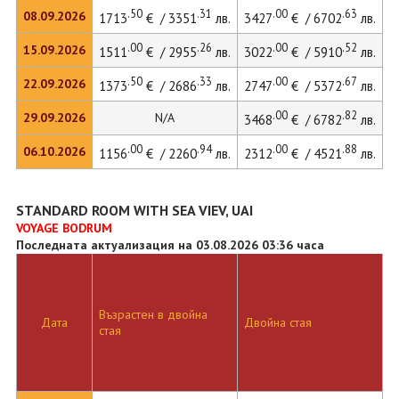
.50
.31
.00
.63
08.09.2026
1713
€ / 3351
лв.
3427
€ / 6702
лв.
4
.00
.26
.00
.52
15.09.2026
1511
€ / 2955
лв.
3022
€ / 5910
лв.
4
.50
.33
.00
.67
22.09.2026
1373
€ / 2686
лв.
2747
€ / 5372
лв.
3
.00
.82
29.09.2026
N/A
3468
€ / 6782
лв.
.00
.94
.00
.88
06.10.2026
1156
€ / 2260
лв.
2312
€ / 4521
лв.
3
STANDARD ROOM WITH SEA VIEV, UAI
VOYAGE BODRUM
Последната актуализация на 03.08.2026 03:36 часа
Възрастен в двойна
Дата
Двойна стая
Д
стая