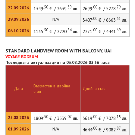
.50
.39
.00
.79
22.09.2026
1349
€ / 2639
лв.
2699
€ / 5278
лв.
3
.00
.51
29.09.2026
N/A
3407
€ / 6663
лв.
.50
.84
.00
.69
06.10.2026
1135
€ / 2220
лв.
2271
€ / 4441
лв.
3
STANDARD LANDVIEW ROOM WITH BALCONY, UAI
VOYAGE BODRUM
Последната актуализация на 03.08.2026 03:36 часа
Възрастен в двойна
Д
Дата
Двойна стая
стая
л
.50
.07
.00
.15
25.08.2026
1809
€ / 3539
лв.
3619
€ / 7078
лв.
4
.00
.87
01.09.2026
N/A
4644
€ / 9082
лв.