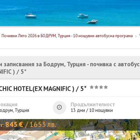
Почивки Лято 2026 в БОДРУМ, Турция - 10 нощувки автобусна програма
и записвания за Бодрум, Турция - почивка с автобу
FIC ) / 5*
CHIC HOTEL(EX MAGNIFIC ) / 5*
Локация
Продължителност
одрум, Турция
13 дни / 10 нощувки
845
€
/
1653
лв.
от: