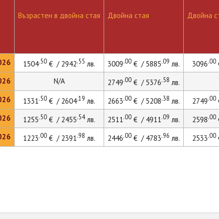
Възрастен в двойна стая
Двойна стая
Двойна ст
.50
.55
.00
.09
.00
026
1504
€ / 2942
лв.
3009
€ / 5885
лв.
3096
.00
.58
026
N/A
2749
€ / 5376
лв.
.50
.19
.00
.38
.00
026
1331
€ / 2604
лв.
2663
€ / 5208
лв.
2749
.50
.54
.00
.09
.00
026
1255
€ / 2455
лв.
2511
€ / 4911
лв.
2598
.00
.98
.00
.96
.00
026
1223
€ / 2391
лв.
2446
€ / 4783
лв.
2533