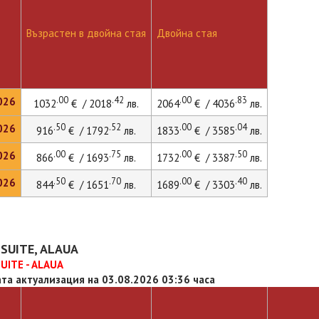
Възрастен в двойна стая
Двойна стая
.00
.42
.00
.83
026
1032
€ / 2018
лв.
2064
€ / 4036
лв.
.50
.52
.00
.04
026
916
€ / 1792
лв.
1833
€ / 3585
лв.
.00
.75
.00
.50
026
866
€ / 1693
лв.
1732
€ / 3387
лв.
.50
.70
.00
.40
026
844
€ / 1651
лв.
1689
€ / 3303
лв.
SUITE, ALAUA
UITE - ALAUA
та актуализация на 03.08.2026 03:36 часа