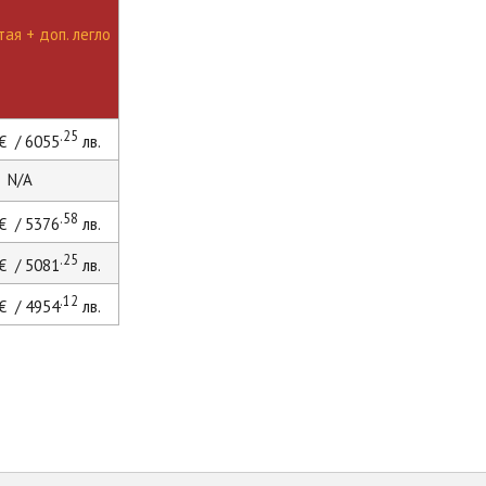
ая + доп. легло
.25
€ / 6055
лв.
N/A
.58
€ / 5376
лв.
.25
€ / 5081
лв.
.12
€ / 4954
лв.