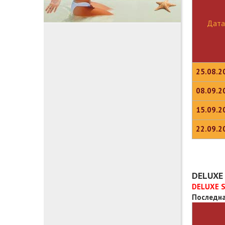
Дата
25.08.2
08.09.2
15.09.2
22.09.2
DELUXE 
DELUXE S
Последна