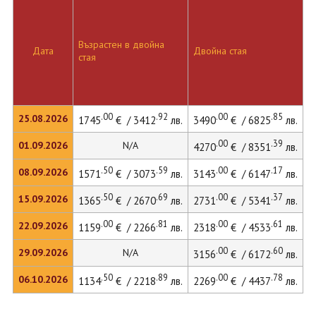
Възрастен в двойна
Д
Дата
Двойна стая
стая
л
.00
.92
.00
.85
25.08.2026
1745
€ / 3412
лв.
3490
€ / 6825
лв.
4
.00
.39
01.09.2026
N/A
4270
€ / 8351
лв.
.50
.59
.00
.17
08.09.2026
1571
€ / 3073
лв.
3143
€ / 6147
лв.
4
.50
.69
.00
.37
15.09.2026
1365
€ / 2670
лв.
2731
€ / 5341
лв.
3
.00
.81
.00
.61
22.09.2026
1159
€ / 2266
лв.
2318
€ / 4533
лв.
3
.00
.60
29.09.2026
N/A
3156
€ / 6172
лв.
.50
.89
.00
.78
06.10.2026
1134
€ / 2218
лв.
2269
€ / 4437
лв.
3