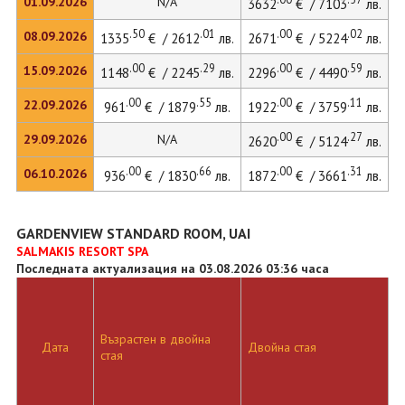
01.09.2026
N/A
3632
€ / 7103
лв.
.50
.01
.00
.02
08.09.2026
1335
€ / 2612
лв.
2671
€ / 5224
лв.
3
.00
.29
.00
.59
15.09.2026
1148
€ / 2245
лв.
2296
€ / 4490
лв.
3
.00
.55
.00
.11
22.09.2026
961
€ / 1879
лв.
1922
€ / 3759
лв.
2
.00
.27
29.09.2026
N/A
2620
€ / 5124
лв.
.00
.66
.00
.31
06.10.2026
936
€ / 1830
лв.
1872
€ / 3661
лв.
2
GARDENVIEW STANDARD ROOM, UAI
SALMAKIS RESORT SPA
Последната актуализация на 03.08.2026 03:36 часа
Възрастен в двойна
Д
Дата
Двойна стая
стая
л