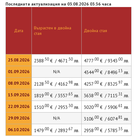
Последната актуализация на 03.08.2026 03:36 часа
Възрастен в двойна
Д
Дата
Двойна стая
стая
л
.50
.50
.00
.00
25.08.2026
2388
€ / 4671
лв.
4777
€ / 9343
лв.
4
.00
.13
01.09.2026
N/A
4344
€ / 8496
лв.
.50
.98
.00
.97
08.09.2026
2128
€ / 4162
лв.
4257
€ / 8325
лв.
4
.00
.65
.00
.31
15.09.2026
1819
€ / 3557
лв.
3638
€ / 7115
лв.
3
.00
.30
.00
.61
22.09.2026
1510
€ / 2953
лв.
3020
€ / 5906
лв.
3
.00
.81
29.09.2026
N/A
3106
€ / 6074
лв.
.00
.67
.00
.35
06.10.2026
1479
€ / 2892
лв.
2958
€ / 5785
лв.
3