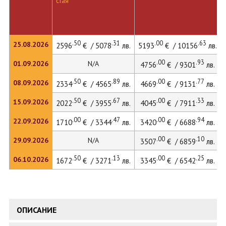
стая
.50
.31
.00
.63
25.08.2026
2596
€ / 5078
лв.
5193
€ / 10156
лв.
.00
.93
01.09.2026
N/A
4756
€ / 9301
лв.
.50
.89
.00
.77
08.09.2026
2334
€ / 4565
лв.
4669
€ / 9131
лв.
.50
.67
.00
.33
15.09.2026
2022
€ / 3955
лв.
4045
€ / 7911
лв.
.00
.47
.00
.94
22.09.2026
1710
€ / 3344
лв.
3420
€ / 6688
лв.
.00
.10
29.09.2026
N/A
3507
€ / 6859
лв.
.50
.13
.00
.25
06.10.2026
1672
€ / 3271
лв.
3345
€ / 6542
лв.
ОПИСАНИЕ