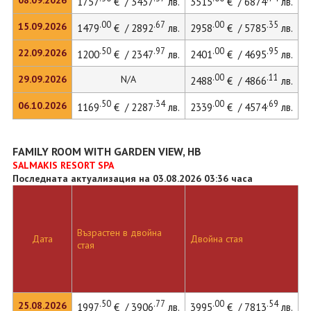
08.09.2026
1757
€ / 3437
лв.
3515
€ / 6874
лв.
3
.00
.67
.00
.35
15.09.2026
1479
€ / 2892
лв.
2958
€ / 5785
лв.
3
.50
.97
.00
.95
22.09.2026
1200
€ / 2347
лв.
2401
€ / 4695
лв.
2
.00
.11
29.09.2026
N/A
2488
€ / 4866
лв.
.50
.34
.00
.69
06.10.2026
1169
€ / 2287
лв.
2339
€ / 4574
лв.
2
FAMILY ROOM WITH GARDEN VIEW, HB
SALMAKIS RESORT SPA
Последната актуализация на 03.08.2026 03:36 часа
Възрастен в двойна
Д
Дата
Двойна стая
стая
л
.50
.77
.00
.54
25.08.2026
1997
€ / 3906
лв.
3995
€ / 7813
лв.
4