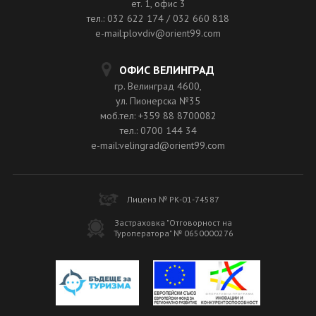
ет. 1, офис 3
тел.: 032 622 174 / 032 660 818
e-mail:plovdiv@orient99.com
ОФИС ВЕЛИНГРАД
гр. Велинград 4600,
ул. Пионерска №35
моб.тел: +359 88 8700082
тел.: 0700 144 34
e-mail:velingrad@orient99.com
Лиценз № РК-01-74587
Застраховка "Отговорност на
Туроператора" № 0650000276