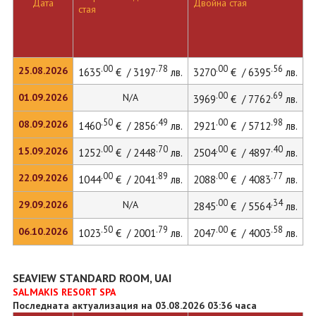
Дата
Двойна стая
стая
л
.00
.78
.00
.56
25.08.2026
1635
€ / 3197
лв.
3270
€ / 6395
лв.
4
.00
.69
01.09.2026
N/A
3969
€ / 7762
лв.
.50
.49
.00
.98
08.09.2026
1460
€ / 2856
лв.
2921
€ / 5712
лв.
3
.00
.70
.00
.40
15.09.2026
1252
€ / 2448
лв.
2504
€ / 4897
лв.
3
.00
.89
.00
.77
22.09.2026
1044
€ / 2041
лв.
2088
€ / 4083
лв.
2
.00
.34
29.09.2026
N/A
2845
€ / 5564
лв.
.50
.79
.00
.58
06.10.2026
1023
€ / 2001
лв.
2047
€ / 4003
лв.
2
SEAVIEW STANDARD ROOM, UAI
SALMAKIS RESORT SPA
Последната актуализация на 03.08.2026 03:36 часа