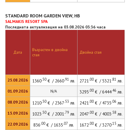
STANDARD ROOM GARDEN VIEW, HB
SALMAKIS RESORT SPA
Последната актуализация на 03.08.2026 03:36 часа
Възрастен в двойна
Д
Дата
Двойна стая
стая
л
.50
.91
.00
.81
25.08.2026
1360
€ / 2660
лв.
2721
€ / 5321
лв.
3
.00
.46
01.09.2026
N/A
3295
€ / 6444
лв.
.50
.53
.00
.06
08.09.2026
1210
€ / 2367
лв.
2421
€ / 4735
лв.
3
.50
.79
.00
.58
15.09.2026
1023
€ / 2001
лв.
2047
€ / 4003
лв.
2
.00
.07
.00
.15
22.09.2026
836
€ / 1635
лв.
1672
€ / 3270
лв.
2