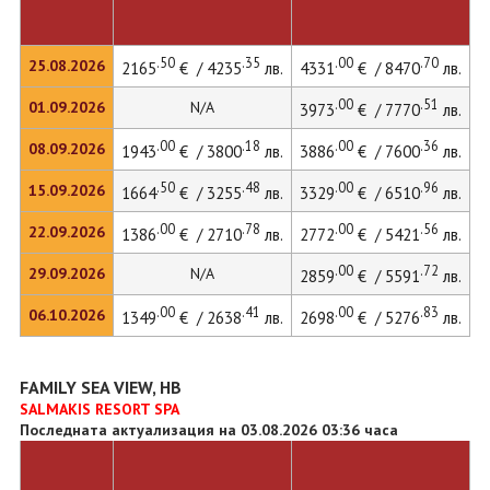
.50
.35
.00
.70
25.08.2026
2165
€ / 4235
лв.
4331
€ / 8470
лв.
4
.00
.51
01.09.2026
N/A
3973
€ / 7770
лв.
.00
.18
.00
.36
08.09.2026
1943
€ / 3800
лв.
3886
€ / 7600
лв.
3
.50
.48
.00
.96
15.09.2026
1664
€ / 3255
лв.
3329
€ / 6510
лв.
3
.00
.78
.00
.56
22.09.2026
1386
€ / 2710
лв.
2772
€ / 5421
лв.
2
.00
.72
29.09.2026
N/A
2859
€ / 5591
лв.
.00
.41
.00
.83
06.10.2026
1349
€ / 2638
лв.
2698
€ / 5276
лв.
2
FAMILY SEA VIEW, HB
SALMAKIS RESORT SPA
Последната актуализация на 03.08.2026 03:36 часа