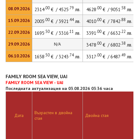
.00
.79
.00
.58
08.09.2026
2314
€ / 4525
лв.
4628
€ / 9051
лв.
.00
.44
.00
.88
15.09.2026
2005
€ / 3921
лв.
4010
€ / 7842
лв.
.50
.11
.00
.22
22.09.2026
1695
€ / 3316
лв.
3391
€ / 6632
лв.
.00
.38
29.09.2026
N/A
3478
€ / 6802
лв.
.50
.74
.00
.49
06.10.2026
1658
€ / 3243
лв.
3317
€ / 6487
лв.
FAMILY ROOM SEA VIEW, UAI
FAMILY ROOM SEA VIEW - UAI
Последната актуализация на 03.08.2026 03:36 часа
Възрастен в двойна
Дата
Двойна стая
стая