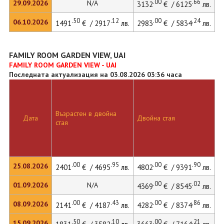
.00
.66
29.09.2026
N/A
3132
€ / 6125
лв.
.50
.12
.00
.24
06.10.2026
1491
€ / 2917
лв.
2983
€ / 5834
лв.
3
FAMILY ROOM GARDEN VIEW, UAI
FAMILY ROOM GARDEN VIEW - UAI
Последната актуализация на 03.08.2026 03:36 часа
Възрастен в двойна
Д
Дата
Двойна стая
стая
л
.00
.95
.00
.90
25.08.2026
2401
€ / 4695
лв.
4802
€ / 9391
лв.
4
.00
.02
01.09.2026
N/A
4369
€ / 8545
лв.
.00
.43
.00
.86
08.09.2026
2141
€ / 4187
лв.
4282
€ / 8374
лв.
4
.50
.10
.00
.21
15.09.2026