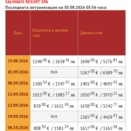
SALMAKIS RESORT SPA
Последната актуализация на 03.08.2026 03:36 часа
Възрастен в двойна
Д
Дата
Двойна стая
стая
л
.00
.41
.00
.83
25.08.2026
1349
€ / 2638
лв.
2698
€ / 5276
лв.
3
.00
.70
01.09.2026
N/A
3267
€ / 6389
лв.
.50
.97
.00
.95
08.09.2026
1200
€ / 2347
лв.
2401
€ / 4695
лв.
3
.00
.17
.00
.33
15.09.2026
1015
€ / 1985
лв.
2030
€ / 3970
лв.
2
.00
.38
.00
.77
22.09.2026
829
€ / 1621
лв.
1658
€ / 3242
лв.
2
.00
.95
29.09.2026
N/A
2265
€ / 4429
лв.
.50
.29
.00
.58
06.10.2026
808
€ / 1581
лв.
1617
€ / 3162
лв.
2