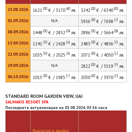
.00
.40
.00
.80
25.08.2026
1621
€ / 3170
лв.
3242
€ / 6340
лв.
4
.00
.15
01.09.2026
N/A
3936
€ / 7698
лв.
.00
.04
.00
.08
08.09.2026
1448
€ / 2832
лв.
2896
€ / 5664
лв.
3
.50
.16
.00
.33
15.09.2026
1241
€ / 2428
лв.
2483
€ / 4856
лв.
3
.50
.26
.00
.52
22.09.2026
1035
€ / 2025
лв.
2071
€ / 4050
лв.
2
.00
.35
29.09.2026
N/A
2822
€ / 5519
лв.
.00
.17
.00
.33
06.10.2026
1015
€ / 1985
лв.
2030
€ / 3970
лв.
2
STANDARD ROOM GARDEN VIEW, UAI
SALMAKIS RESORT SPA
Последната актуализация на 03.08.2026 03:36 часа
Възрастен в двойна
Д