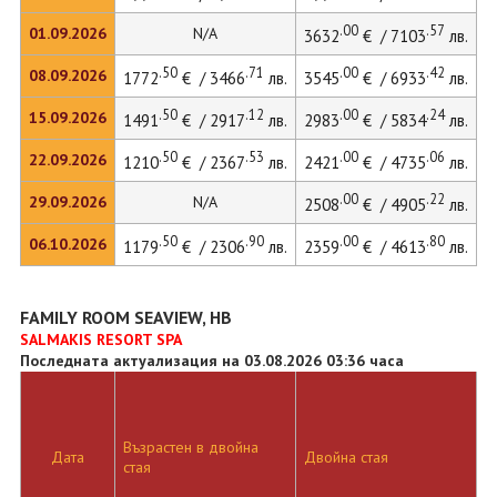
.00
.57
01.09.2026
N/A
3632
€ / 7103
лв.
.50
.71
.00
.42
08.09.2026
1772
€ / 3466
лв.
3545
€ / 6933
лв.
3
.50
.12
.00
.24
15.09.2026
1491
€ / 2917
лв.
2983
€ / 5834
лв.
3
.50
.53
.00
.06
22.09.2026
1210
€ / 2367
лв.
2421
€ / 4735
лв.
2
.00
.22
29.09.2026
N/A
2508
€ / 4905
лв.
.50
.90
.00
.80
06.10.2026
1179
€ / 2306
лв.
2359
€ / 4613
лв.
2
FAMILY ROOM SEAVIEW, HB
SALMAKIS RESORT SPA
Последната актуализация на 03.08.2026 03:36 часа
Възрастен в двойна
Д
Дата
Двойна стая
стая
л