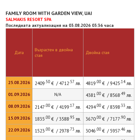
FAMILY ROOM WITH GARDEN VIEW, UAI
SALMAKIS RESORT SPA
Последната актуализация на 03.08.2026 03:36 часа
Възрастен в двойна
Д
Дата
Двойна стая
стая
л
.50
.57
.00
.14
25.08.2026
2409
€ / 4712
лв.
4819
€ / 9425
лв.
4
.00
.49
01.09.2026
N/A
4381
€ / 8568
лв.
.00
.17
.00
.33
08.09.2026
2147
€ / 4199
лв.
4294
€ / 8398
лв.
4
.00
.95
.00
.90
15.09.2026
1835
€ / 3588
лв.
3670
€ / 7177
лв.
3
.00
.73
.00
.46
22.09.2026
1523
€ / 2978
лв.
3046
€ / 5957
лв.
3