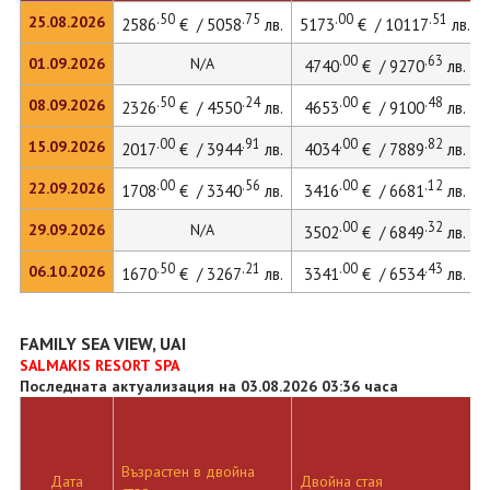
.50
.75
.00
.51
25.08.2026
2586
€ / 5058
лв.
5173
€ / 10117
лв.
.00
.63
01.09.2026
N/A
4740
€ / 9270
лв.
.50
.24
.00
.48
08.09.2026
2326
€ / 4550
лв.
4653
€ / 9100
лв.
.00
.91
.00
.82
15.09.2026
2017
€ / 3944
лв.
4034
€ / 7889
лв.
.00
.56
.00
.12
22.09.2026
1708
€ / 3340
лв.
3416
€ / 6681
лв.
.00
.32
29.09.2026
N/A
3502
€ / 6849
лв.
.50
.21
.00
.43
06.10.2026
1670
€ / 3267
лв.
3341
€ / 6534
лв.
FAMILY SEA VIEW, UAI
SALMAKIS RESORT SPA
Последната актуализация на 03.08.2026 03:36 часа
Възрастен в двойна
Дата
Двойна стая