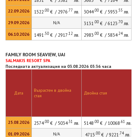
1831
€ / 3582
лв.
3663
€ / 7164
лв.
3
.00
.77
.00
.55
22.09.2026
1522
€ / 2976
лв.
3044
€ / 5953
лв.
3
.00
.70
29.09.2026
N/A
3131
€ / 6123
лв.
.50
.12
.00
.24
06.10.2026
1491
€ / 2917
лв.
2983
€ / 5834
лв.
3
FAMILY ROOM SEAVIEW, UAI
SALMAKIS RESORT SPA
Последната актуализация на 03.08.2026 03:36 часа
Възрастен в двойна
Дата
Двойна стая
стая
.00
.31
.00
.61
25.08.2026
2574
€ / 5034
лв.
5148
€ / 10068
лв.
.00
.74
01.09.2026
N/A
4715
€ / 9221
лв.