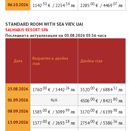
.50
.54
.00
.07
06.10.2026
1142
€ / 2234
лв.
2285
€ / 4469
лв.
3
STANDARD ROOM WITH SEA VIEV, UAI
SALMAKIS RESORT SPA
Последната актуализация на 03.08.2026 03:36 часа
Възрастен в двойна
Д
Дата
Двойна стая
стая
л
.00
.26
.00
.52
25.08.2026
1760
€ / 3442
лв.
3520
€ / 6884
лв.
4
.00
.80
01.09.2026
N/A
4306
€ / 8421
лв.
.00
.99
.00
.98
08.09.2026
1585
€ / 3099
лв.
3170
€ / 6199
лв.
4
.00
.18
.00
.36
15.09.2026
1377
€ / 2693
лв.
2754
€ / 5386
лв.
3