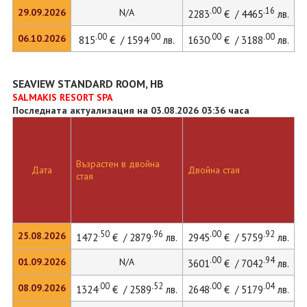
.00
.16
29.09.2026
N/A
2283
€ / 4465
лв.
.00
.00
.00
.00
06.10.2026
815
€ / 1594
лв.
1630
€ / 3188
лв.
2
SEAVIEW STANDARD ROOM, HB
SALMAKIS RESORT SPA
Последната актуализация на 03.08.2026 03:36 часа
Възрастен в двойна
Д
Дата
Двойна стая
стая
л
.50
.96
.00
.92
25.08.2026
1472
€ / 2879
лв.
2945
€ / 5759
лв.
4
.00
.94
01.09.2026
N/A
3601
€ / 7042
лв.
.00
.52
.00
.04
08.09.2026
1324
€ / 2589
лв.
2648
€ / 5179
лв.
3