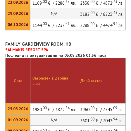
.00
.37
.00
.73
22.09.2026
1169
€ / 2286
лв.
2338
€ / 4572
лв.
3
.00
.45
29.09.2026
N/A
3182
€ / 6223
лв.
.00
.47
.00
.94
06.10.2026
1144
€ / 2237
лв.
2288
€ / 4474
лв.
3
FAMILY GARDENVIEW ROOM, HB
SALMAKIS RESORT SPA
Последната актуализация на 03.08.2026 03:36 часа
Възрастен в двойна
Д
Дата
Двойна стая
стая
л
.00
.54
.00
.09
25.08.2026
1980
€ / 3872
лв.
3960
€ / 7745
лв.
4
.00
.94
01.09.2026
N/A
3601
€ / 7042
лв.
.50
.37
.00
.74