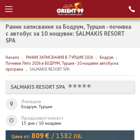
Ранни записвания за Бодрум, Турция - почивка
Проверка на
Вход за агенти
резервация
с автобус за 10 нощувки: SALMAKIS RESORT
SPA
РАННИ ЗАПИСВАНИЯ ТУРЦИЯ
Начало
РАННИ ЗАПИСВАНИЯ В ТУРЦИЯ 2026
Бодрум
НОВА ГОДИНА ТУРЦИЯ
Почивки Лято 2026 в БОДРУМ, Турция - 10 нощувки автобусна
програма
SALMAKIS RESORT SPA
НОВА ГОДИНА
ПОЧИВКИ
SALMAKIS RESORT SPA
КРУИЗИ
Локация
Бодрум, Турция
ЕКЗОТИКА
Продължителност
ЕКСКУРЗИИ
13 дни / 10 нощувки
809
€
/
1582
лв.
Цена от: