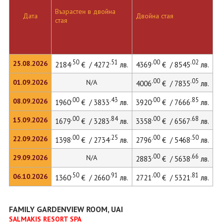
Възрастен в двойна
Д
Дата
Двойна стая
стая
л
.50
.51
.00
.02
25.08.2026
2184
€ / 4272
лв.
4369
€ / 8545
лв.
4
.00
.05
01.09.2026
N/A
4006
€ / 7835
лв.
.00
.43
.00
.85
08.09.2026
1960
€ / 3833
лв.
3920
€ / 7666
лв.
4
.00
.84
.00
.68
15.09.2026
1679
€ / 3283
лв.
3358
€ / 6567
лв.
3
.00
.25
.00
.50
22.09.2026
1398
€ / 2734
лв.
2796
€ / 5468
лв.
2
.00
.66
29.09.2026
N/A
2883
€ / 5638
лв.
.50
.91
.00
.81
06.10.2026
1360
€ / 2660
лв.
2721
€ / 5321
лв.
2
FAMILY GARDENVIEW ROOM, UAI
SALMAKIS RESORT SPA