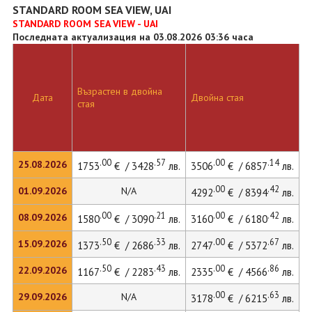
STANDARD ROOM SEA VIEW, UAI
STANDARD ROOM SEA VIEW - UAI
Последната актуализация на 03.08.2026 03:36 часа
Възрастен в двойна
Д
Дата
Двойна стая
стая
л
.00
.57
.00
.14
25.08.2026
1753
€ / 3428
лв.
3506
€ / 6857
лв.
4
.00
.42
01.09.2026
N/A
4292
€ / 8394
лв.
.00
.21
.00
.42
08.09.2026
1580
€ / 3090
лв.
3160
€ / 6180
лв.
4
.50
.33
.00
.67
15.09.2026
1373
€ / 2686
лв.
2747
€ / 5372
лв.
3
.50
.43
.00
.86
22.09.2026
1167
€ / 2283
лв.
2335
€ / 4566
лв.
3
.00
.63
29.09.2026
N/A
3178
€ / 6215
лв.