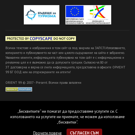
Всички текстове и изображения в този сайт са под закрила на ЗАПСП.Използването,
копирането и публикуването на част или цялото съдържание на сайта е забранено.
Уважаеми клиенти, информацията публикувана на този сайт е с информационна и
рекламна цел и е възможно да са допуснати грешки. Съгласно чл.80 от
ЗТ достоверна и вярна се счита информацията, предоставена в офисите ОРИЕНТ
99 БГ ООД или на оторизираните ни агенти!
ORIENT 99 © 2007 - Present. Всички права запазени
„Бисквитките“ ни помагат да предоставяме услугите си. С
използването на услугите ни приемате, че можем да използваме
„бисквитки“.
Прочети повече
СЪГЛАСЕН СЪМ