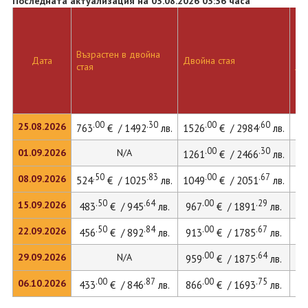
Последната актуализация на 03.08.2026 03:36 часа
Възрастен в двойна
Дв
Дата
Двойна стая
стая
ле
.00
.30
.00
.60
25.08.2026
763
€ / 1492
лв.
1526
€ / 2984
лв.
16
.00
.30
01.09.2026
N/A
1261
€ / 2466
лв.
.50
.83
.00
.67
08.09.2026
524
€ / 1025
лв.
1049
€ / 2051
лв.
11
.50
.64
.00
.29
15.09.2026
483
€ / 945
лв.
967
€ / 1891
лв.
10
.50
.84
.00
.67
22.09.2026
456
€ / 892
лв.
913
€ / 1785
лв.
9
.00
.64
29.09.2026
N/A
959
€ / 1875
лв.
.00
.87
.00
.75
06.10.2026
433
€ / 846
лв.
866
€ / 1693
лв.
9