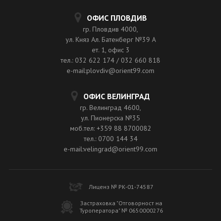
ОФИС ПЛОВДИВ
гр. Пловдив 4000,
ул. Княз Ал. Батенберг №39 A
ет. 1, офис 3
тел.: 032 622 174 / 032 660 818
e-mail:plovdiv@orient99.com
ОФИС ВЕЛИНГРАД
гр. Велинград 4600,
ул. Пионерска №35
моб.тел: +359 88 8700082
тел.: 0700 144 34
e-mail:velingrad@orient99.com
Лиценз № РК-01-74587
Застраховка "Отговорност на
Туроператора" № 0650000276