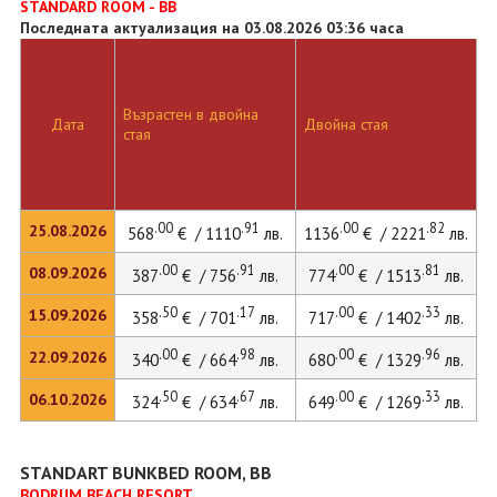
STANDARD ROOM - BB
Последната актуализация на 03.08.2026 03:36 часа
Възрастен в двойна
Дата
Двойна стая
стая
.00
.91
.00
.82
25.08.2026
568
€ / 1110
лв.
1136
€ / 2221
лв.
.00
.91
.00
.81
08.09.2026
387
€ / 756
лв.
774
€ / 1513
лв.
.50
.17
.00
.33
15.09.2026
358
€ / 701
лв.
717
€ / 1402
лв.
.00
.98
.00
.96
22.09.2026
340
€ / 664
лв.
680
€ / 1329
лв.
.50
.67
.00
.33
06.10.2026
324
€ / 634
лв.
649
€ / 1269
лв.
STANDART BUNKBED ROOM, BB
BODRUM BEACH RESORT