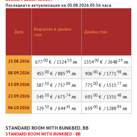
Последната актуализация на 03.08.2026 03:36 часа
Възрастен в двойна
Дата
Двойна стая
стая
.00
.10
.00
.19
25.08.2026
677
€ / 1324
лв.
1354
€ / 2648
лв.
.00
.99
.00
.98
08.09.2026
453
€ / 885
лв.
906
€ / 1771
лв.
.50
.88
.00
.77
15.09.2026
387
€ / 757
лв.
775
€ / 1515
лв.
.50
.74
.00
.48
22.09.2026
345
€ / 675
лв.
691
€ / 1351
лв.
.50
.45
.00
.89
06.10.2026
329
€ / 644
лв.
659
€ / 1288
лв.
STANDARD ROOM WITH BUNKBED, BB
STANDARD ROOM WITH BUNKBED - BB