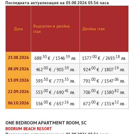
Последната актуализация на 03.08.2026 03:36 часа
Възрастен в двойна
Дата
Двойна стая
стая
.50
.59
.00
.18
25.08.2026
688
€ / 1346
лв.
1377
€ / 2693
лв.
.00
.59
.00
.19
08.09.2026
462
€ / 903
лв.
924
€ / 1807
лв.
.50
.53
.00
.06
15.09.2026
395
€ / 773
лв.
791
€ / 1547
лв.
.00
.41
.00
.82
22.09.2026
353
€ / 690
лв.
706
€ / 1380
лв.
.00
.16
.00
.32
06.10.2026
336
€ / 657
лв.
672
€ / 1314
лв.
ONE BEDROOM APARTMENT ROOM, SC
BODRUM BEACH RESORT