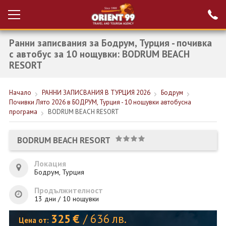
Ранни записвания за Бодрум, Турция - почивка
Проверка на
Вход за агенти
резервация
с автобус за 10 нощувки: BODRUM BEACH
RESORT
РАННИ ЗАПИСВАНИЯ ТУРЦИЯ
Начало
РАННИ ЗАПИСВАНИЯ В ТУРЦИЯ 2026
Бодрум
НОВА ГОДИНА ТУРЦИЯ
Почивки Лято 2026 в БОДРУМ, Турция - 10 нощувки автобусна
програма
BODRUM BEACH RESORT
НОВА ГОДИНА
ПОЧИВКИ
BODRUM BEACH RESORT
КРУИЗИ
Локация
Бодрум, Турция
ЕКЗОТИКА
Продължителност
ЕКСКУРЗИИ
13 дни / 10 нощувки
325
€
/
636
лв.
Цена от: