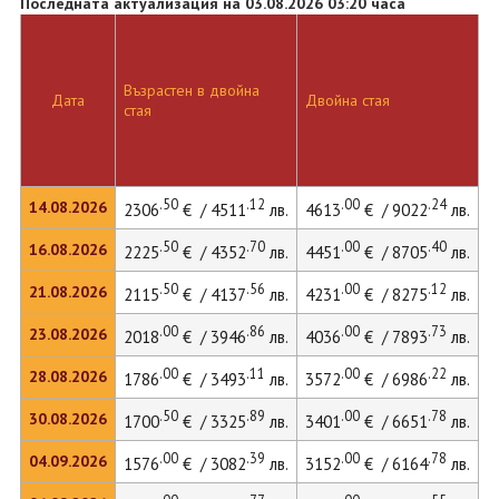
Последната актуализация на 03.08.2026 03:20 часа
Възрастен в двойна
Дата
Двойна стая
стая
.50
.12
.00
.24
14.08.2026
2306
€ / 4511
лв.
4613
€ / 9022
лв.
.50
.70
.00
.40
16.08.2026
2225
€ / 4352
лв.
4451
€ / 8705
лв.
.50
.56
.00
.12
21.08.2026
2115
€ / 4137
лв.
4231
€ / 8275
лв.
.00
.86
.00
.73
23.08.2026
2018
€ / 3946
лв.
4036
€ / 7893
лв.
.00
.11
.00
.22
28.08.2026
1786
€ / 3493
лв.
3572
€ / 6986
лв.
.50
.89
.00
.78
30.08.2026
1700
€ / 3325
лв.
3401
€ / 6651
лв.
.00
.39
.00
.78
04.09.2026
1576
€ / 3082
лв.
3152
€ / 6164
лв.