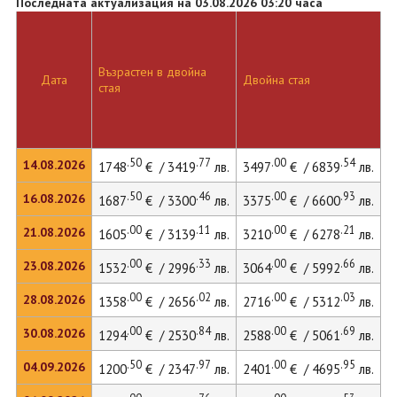
Последната актуализация на 03.08.2026 03:20 часа
Възрастен в двойна
Д
Дата
Двойна стая
стая
л
.50
.77
.00
.54
14.08.2026
1748
€ / 3419
лв.
3497
€ / 6839
лв.
3
.50
.46
.00
.93
16.08.2026
1687
€ / 3300
лв.
3375
€ / 6600
лв.
3
.00
.11
.00
.21
21.08.2026
1605
€ / 3139
лв.
3210
€ / 6278
лв.
3
.00
.33
.00
.66
23.08.2026
1532
€ / 2996
лв.
3064
€ / 5992
лв.
3
.00
.02
.00
.03
28.08.2026
1358
€ / 2656
лв.
2716
€ / 5312
лв.
3
.00
.84
.00
.69
30.08.2026
1294
€ / 2530
лв.
2588
€ / 5061
лв.
2
.50
.97
.00
.95
04.09.2026
1200
€ / 2347
лв.
2401
€ / 4695
лв.
2