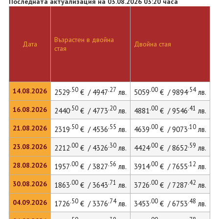
Последната актуализация на 03.08.2026 03:20 часа
Възрастен в двойна
Дата
Двойна стая
Д
стая
.50
.27
.00
.54
14.08.2026
2529
€ / 4947
лв.
5059
€ / 9894
лв.
5
.50
.20
.00
.41
16.08.2026
2440
€ / 4773
лв.
4881
€ / 9546
лв.
.50
.55
.00
.10
21.08.2026
2319
€ / 4536
лв.
4639
€ / 9073
лв.
.00
.30
.00
.59
23.08.2026
2212
€ / 4326
лв.
4424
€ / 8652
лв.
.00
.56
.00
.12
28.08.2026
1957
€ / 3827
лв.
3914
€ / 7655
лв.
.00
.71
.00
.42
30.08.2026
1863
€ / 3643
лв.
3726
€ / 7287
лв.
.50
.74
.00
.48
04.09.2026
1726
€ / 3376
лв.
3453
€ / 6753
лв.