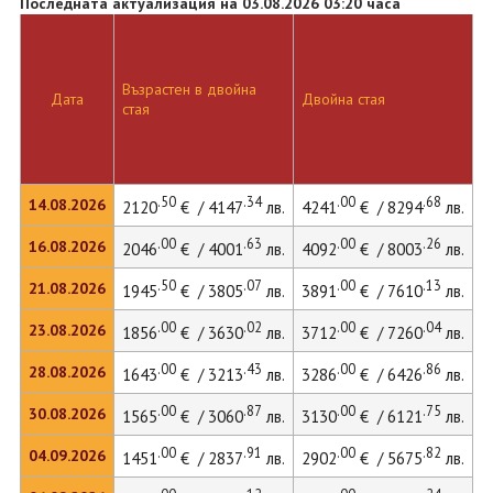
Последната актуализация на 03.08.2026 03:20 часа
Възрастен в двойна
Дата
Двойна стая
стая
.50
.34
.00
.68
14.08.2026
2120
€ / 4147
лв.
4241
€ / 8294
лв.
.00
.63
.00
.26
16.08.2026
2046
€ / 4001
лв.
4092
€ / 8003
лв.
.50
.07
.00
.13
21.08.2026
1945
€ / 3805
лв.
3891
€ / 7610
лв.
.00
.02
.00
.04
23.08.2026
1856
€ / 3630
лв.
3712
€ / 7260
лв.
.00
.43
.00
.86
28.08.2026
1643
€ / 3213
лв.
3286
€ / 6426
лв.
.00
.87
.00
.75
30.08.2026
1565
€ / 3060
лв.
3130
€ / 6121
лв.
.00
.91
.00
.82
04.09.2026
1451
€ / 2837
лв.
2902
€ / 5675
лв.