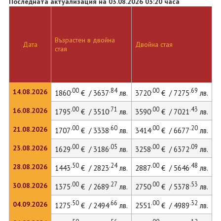
Последната актуализация на 03.08.2026 03:20 часа
Възрастен в двойна
Д
Дата
Двойна стая
стая
л
.00
.84
.00
.69
14.08.2026
1860
€ / 3637
лв.
3720
€ / 7275
лв.
4
.00
.71
.00
.43
16.08.2026
1795
€ / 3510
лв.
3590
€ / 7021
лв.
4
.00
.60
.00
.20
21.08.2026
1707
€ / 3338
лв.
3414
€ / 6677
лв.
3
.00
.05
.00
.09
23.08.2026
1629
€ / 3186
лв.
3258
€ / 6372
лв.
3
.50
.24
.00
.48
28.08.2026
1443
€ / 2823
лв.
2887
€ / 5646
лв.
3
.00
.27
.00
.53
30.08.2026
1375
€ / 2689
лв.
2750
€ / 5378
лв.
3
.50
.66
.00
.32
04.09.2026
1275
€ / 2494
лв.
2551
€ / 4989
лв.
2