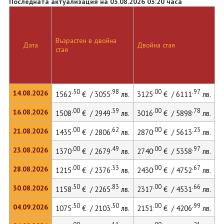
Последната актуализация на 03.08.2026 03:20 часа
Възрастен в двойна
Д
Дата
Двойна стая
стая
л
.50
.98
.00
.97
14.08.2026
1562
€ / 3055
лв.
3125
€ / 6111
лв.
4
.00
.39
.00
.78
16.08.2026
1508
€ / 2949
лв.
3016
€ / 5898
лв.
4
.00
.62
.00
.23
21.08.2026
1435
€ / 2806
лв.
2870
€ / 5613
лв.
3
.00
.49
.00
.97
23.08.2026
1370
€ / 2679
лв.
2740
€ / 5358
лв.
3
.00
.33
.00
.67
28.08.2026
1215
€ / 2376
лв.
2430
€ / 4752
лв.
3
.50
.83
.00
.66
30.08.2026
1158
€ / 2265
лв.
2317
€ / 4531
лв.
3
.50
.50
.00
.99
04.09.2026
1075
€ / 2103
лв.
2151
€ / 4206
лв.
2