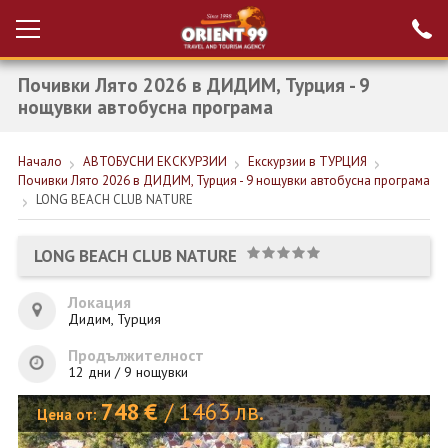
Почивки Лято 2026 в ДИДИМ, Турция - 9
Проверка на
Вход за агенти
резервация
нощувки автобусна програма
РАННИ ЗАПИСВАНИЯ ТУРЦИЯ
Начало
АВТОБУСНИ ЕКСКУРЗИИ
Екскурзии в ТУРЦИЯ
Почивки Лято 2026 в ДИДИМ, Турция - 9 нощувки автобусна програма
НОВА ГОДИНА ТУРЦИЯ
LONG BEACH CLUB NATURE
НОВА ГОДИНА
LONG BEACH CLUB NATURE
ПОЧИВКИ
Локация
КРУИЗИ
Дидим, Турция
ЕКЗОТИКА
Продължителност
12 дни / 9 нощувки
ЕКСКУРЗИИ
748
€
/
1463
лв.
Цена от: