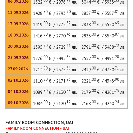
.00
.77
.00
.55
06.09.2026
1522
€ / 2976
лв.
3044
€ / 5953
лв.
.50
.90
.00
.81
11.09.2026
1428
€ / 2793
лв.
2857
€ / 5587
лв.
.00
.32
.00
.65
13.09.2026
1419
€ / 2775
лв.
2838
€ / 5550
лв.
.50
.43
.00
.87
18.09.2026
1416
€ / 2770
лв.
2833
€ / 5540
лв.
.50
.36
.00
.72
20.09.2026
1395
€ / 2729
лв.
2791
€ / 5458
лв.
.00
.64
.00
.28
25.09.2026
1276
€ / 2495
лв.
2552
€ / 4991
лв.
.50
.36
.00
.71
27.09.2026
1214
€ / 2375
лв.
2429
€ / 4750
лв.
.50
.95
.00
.90
02.10.2026
1110
€ / 2171
лв.
2221
€ / 4343
лв.
.50
.88
.00
.75
04.10.2026
1089
€ / 2130
лв.
2179
€ / 4261
лв.
.00
.12
.00
.24
09.10.2026
1084
€ / 2120
лв.
2168
€ / 4240
лв.
FAMILY ROOM CONNECTION, UAI
FAMILY ROOM CONNECTION - UAI