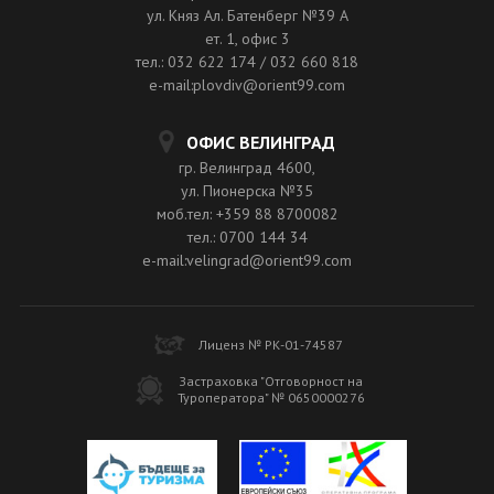
ул. Княз Ал. Батенберг №39 A
ет. 1, офис 3
тел.: 032 622 174 / 032 660 818
e-mail:plovdiv@orient99.com
ОФИС ВЕЛИНГРАД
гр. Велинград 4600,
ул. Пионерска №35
моб.тел: +359 88 8700082
тел.: 0700 144 34
e-mail:velingrad@orient99.com
Лиценз № РК-01-74587
Застраховка "Отговорност на
Туроператора" № 0650000276