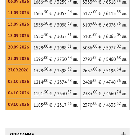
.50
.39
.00
.78
06.09.2026
1666
€ / 3259
лв.
3333
€ / 6518
лв.
.50
.94
.00
.88
11.09.2026
1563
€ / 3057
лв.
3127
€ / 6115
лв.
.50
.38
.00
.76
13.09.2026
1553
€ / 3038
лв.
3107
€ / 6076
лв.
.50
.51
.00
.03
18.09.2026
1550
€ / 3032
лв.
3101
€ / 6065
лв.
.00
.51
.00
.02
20.09.2026
1528
€ / 2988
лв.
3056
€ / 5977
лв.
.00
.34
.00
.68
25.09.2026
1396
€ / 2730
лв.
2792
€ / 5460
лв.
.50
.32
.00
.64
27.09.2026
1328
€ / 2598
лв.
2657
€ / 5196
лв.
.00
.38
.00
.76
02.10.2026
1214
€ / 2374
лв.
2428
€ / 4748
лв.
.50
.37
.00
.74
04.10.2026
1191
€ / 2330
лв.
2383
€ / 4660
лв.
.00
.66
.00
.32
09.10.2026
1185
€ / 2317
лв.
2370
€ / 4635
лв.
ОПИСАНИЕ