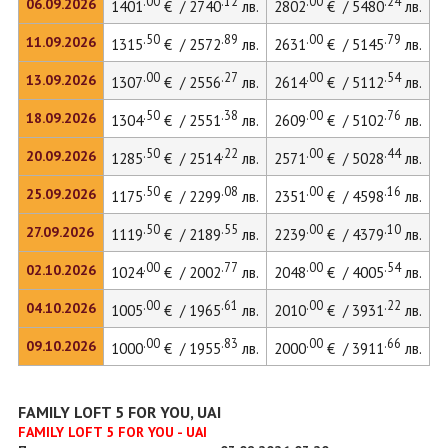
.00
.12
.00
.24
06.09.2026
1401
€ / 2740
лв.
2802
€ / 5480
лв.
.50
.89
.00
.79
11.09.2026
1315
€ / 2572
лв.
2631
€ / 5145
лв.
.00
.27
.00
.54
13.09.2026
1307
€ / 2556
лв.
2614
€ / 5112
лв.
.50
.38
.00
.76
18.09.2026
1304
€ / 2551
лв.
2609
€ / 5102
лв.
.50
.22
.00
.44
20.09.2026
1285
€ / 2514
лв.
2571
€ / 5028
лв.
.50
.08
.00
.16
25.09.2026
1175
€ / 2299
лв.
2351
€ / 4598
лв.
.50
.55
.00
.10
27.09.2026
1119
€ / 2189
лв.
2239
€ / 4379
лв.
.00
.77
.00
.54
02.10.2026
1024
€ / 2002
лв.
2048
€ / 4005
лв.
.00
.61
.00
.22
04.10.2026
1005
€ / 1965
лв.
2010
€ / 3931
лв.
.00
.83
.00
.66
09.10.2026
1000
€ / 1955
лв.
2000
€ / 3911
лв.
FAMILY LOFT 5 FOR YOU, UAI
FAMILY LOFT 5 FOR YOU - UAI