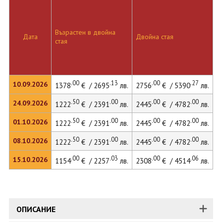
Възрастен в двойна
Д
Дата
Двойна стая
стая
л
.00
.13
.00
.27
10.09.2026
1378
€ / 2695
лв.
2756
€ / 5390
лв.
.50
.00
.00
.00
24.09.2026
1222
€ / 2391
лв.
2445
€ / 4782
лв.
.50
.00
.00
.00
01.10.2026
1222
€ / 2391
лв.
2445
€ / 4782
лв.
2
.50
.00
.00
.00
08.10.2026
1222
€ / 2391
лв.
2445
€ / 4782
лв.
.00
.03
.00
.06
15.10.2026
1154
€ / 2257
лв.
2308
€ / 4514
лв.
ОПИСАНИЕ