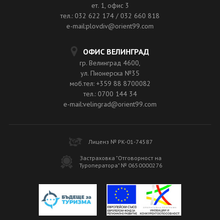
ет. 1, офис 3
тел.: 032 622 174 / 032 660 818
e-mail:plovdiv@orient99.com
ОФИС ВЕЛИНГРАД
гр. Велинград 4600,
ул. Пионерска №35
моб.тел: +359 88 8700082
тел.: 0700 144 34
e-mail:velingrad@orient99.com
Лиценз № РК-01-74587
Застраховка "Отговорност на
Туроператора" № 0650000276