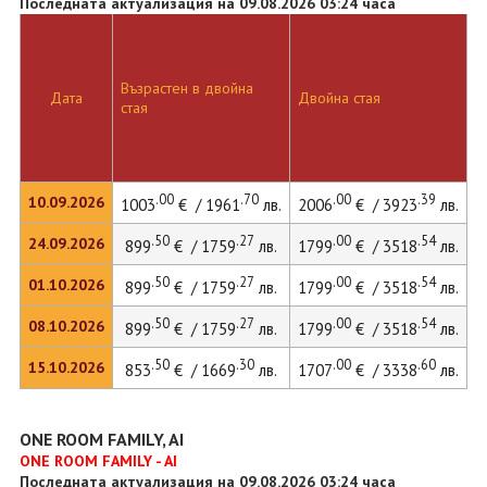
Последната актуализация на 09.08.2026 03:24 часа
Възрастен в двойна
Д
Дата
Двойна стая
стая
л
.00
.70
.00
.39
10.09.2026
1003
€ / 1961
лв.
2006
€ / 3923
лв.
.50
.27
.00
.54
24.09.2026
899
€ / 1759
лв.
1799
€ / 3518
лв.
.50
.27
.00
.54
01.10.2026
899
€ / 1759
лв.
1799
€ / 3518
лв.
2
.50
.27
.00
.54
08.10.2026
899
€ / 1759
лв.
1799
€ / 3518
лв.
.50
.30
.00
.60
15.10.2026
853
€ / 1669
лв.
1707
€ / 3338
лв.
ONE ROOM FAMILY, AI
ONE ROOM FAMILY - AI
Последната актуализация на 09.08.2026 03:24 часа