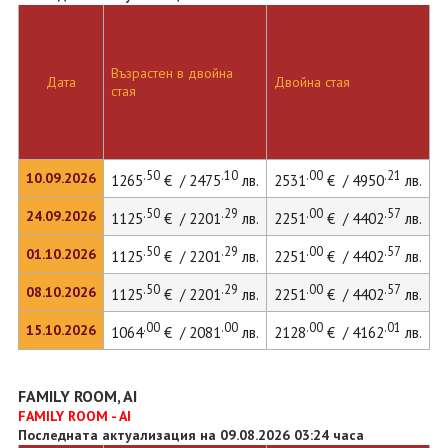
Възрастен в двойна
Дата
Двойна стая
стая
.50
.10
.00
.21
10.09.2026
1265
€ / 2475
лв.
2531
€ / 4950
лв.
.50
.29
.00
.57
24.09.2026
1125
€ / 2201
лв.
2251
€ / 4402
лв.
.50
.29
.00
.57
01.10.2026
1125
€ / 2201
лв.
2251
€ / 4402
лв.
.50
.29
.00
.57
08.10.2026
1125
€ / 2201
лв.
2251
€ / 4402
лв.
.00
.00
.00
.01
15.10.2026
1064
€ / 2081
лв.
2128
€ / 4162
лв.
FAMILY ROOM, AI
FAMILY ROOM - AI
Последната актуализация на 09.08.2026 03:24 часа