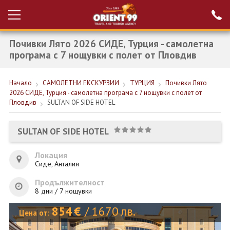
Почивки Лято 2026 СИДЕ, Турция - самолетна
Проверка на
Вход за агенти
резервация
програма с 7 нощувки с полет от Пловдив
РАННИ ЗАПИСВАНИЯ ТУРЦИЯ
Начало
САМОЛЕТНИ ЕКСКУРЗИИ
ТУРЦИЯ
Почивки Лято
2026 СИДЕ, Турция - самолетна програма с 7 нощувки с полет от
НОВА ГОДИНА ТУРЦИЯ
Пловдив
SULTAN OF SIDE HOTEL
НОВА ГОДИНА
SULTAN OF SIDE HOTEL
ПОЧИВКИ
Локация
КРУИЗИ
Сиде, Анталия
ЕКЗОТИКА
Продължителност
8 дни / 7 нощувки
ЕКСКУРЗИИ
854
€
/
1670
лв.
Цена от: