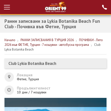
Ранни записвани за Lykia Botanika Beach Fun
Проверка на
Вход за агенти
резервация
Club - Почивка във Фетие, Турция
РАННИ ЗАПИСВАНИЯ ТУРЦИЯ
Начало
РАННИ ЗАПИСВАНИЯ В ТУРЦИЯ 2026
ПОЧИВКИ - Лято
2026 във ФЕТИЕ, Турция - 7 нощувки - автобусна програма
Club
НОВА ГОДИНА ТУРЦИЯ
Lykia Botanika Beach
НОВА ГОДИНА
Club Lykia Botanika Beach
ПОЧИВКИ
Локация
КРУИЗИ
Фетие, Турция
ЕКЗОТИКА
Продължителност
10 дни / 7 нощувки
ЕКСКУРЗИИ