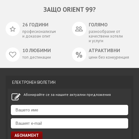
ЗАЩО ORIENT 99?
26 ГОДИНИ
ГОЛЯМО
професионализъм
разнообразие от
и доказан опит
качествени хотели
и услуги
10 ЛЮБИМИ
АТРАКТИВНИ
топ дестинации
цени без конкуренция
ЕЛЕКТРОНЕН БЮЛЕТИН
Абонирайте се за нашите актуални предложения