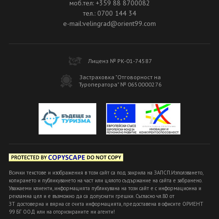
моб.тел: +359 88 8700082
тел.: 0700 144 34
e-mail:velingrad@orient99.com
Лиценз № РК-01-74587
Застраховка "Отговорност на
Туроператора" № 0650000276
Всички текстове и изображения в този сайт са под закрила на ЗАПСП.Използването,
копирането и публикуването на част или цялото съдържание на сайта е забранено.
Уважаеми клиенти, информацията публикувана на този сайт е с информационна и
рекламна цел и е възможно да са допуснати грешки. Съгласно чл.80 от
ЗТ достоверна и вярна се счита информацията, предоставена в офисите ОРИЕНТ
99 БГ ООД или на оторизираните ни агенти!