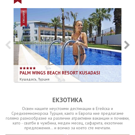
PALM WINGS BEACH RESORT KUSADASI
M
Кушадасъ, Турция
Ди
ЕКЗОТИКА
Освен нашите неустоими дестинации в Егейска и
Средиземноморска Турция, както и Европа ние предлагаме
голямо разнообразие на различни атрактивни ваканции и почивки,
като - сватби в чужбина, меден месец, сафарита, екзотични
предложения... и всичко за което сте мечтали.