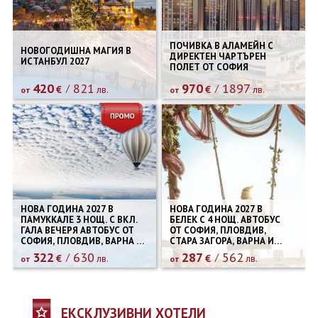
ПОЧИВКА В АЛАМЕЙН С
НОВОГОДИШНА МАГИЯ В
ДИРЕКТЕН ЧАРТЪРЕН
ИСТАНБУЛ 2027
ПОЛЕТ ОТ СОФИЯ
420
821
970
1897
€
лв.
€
лв.
от
от
НОВА ГОДИНА 2027 В
НОВА ГОДИНА 2027 В
ПАМУККАЛЕ 3 НОЩ. С ВКЛ.
БЕЛЕК С 4 НОЩ. АВТОБУС
ГАЛА ВЕЧЕРЯ АВТОБУС ОТ
ОТ СОФИЯ, ПЛОВДИВ,
СОФИЯ, ПЛОВДИВ, ВАРНА И
СТАРА ЗАГОРА, ВАРНА И
БУРГАС
БУРГАС
322
630
287
562
€
лв.
€
лв.
от
от
ЕКСКЛУЗИВНИ ХОТЕЛИ