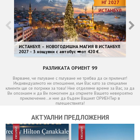
ОЩЕ
НГ 2027
ИСТАНБУЛ
ЗА НАС
КОНТАКТИ
ФИРМЕНИ ДОКУМЕНТИ
0700 144 34
Запитване
ИСТАНБУЛ – НОВОГОДИШНА МАГИЯ В ИСТАНБУЛ
НО
2027 - 3 нощувки с автобус ➡️от 420 €
ав
<Специален гост: Dragan Kojić Keba>
ПОСЛЕДВАЙТЕ НИ
РАЗЛИКАТА ОРИЕНТ 99
Вярваме, че пътуване с пътуване не трябва да си приличат!
Индивидуалното ни отношение, към Вас като за специални
клиенти ще се погрижи за това! Ние отделяме време за Вас, за да
Ви опознаем и да Ви помогнем да откриете Вашето невероятно
приключение...и ние да бъдем Вашият ОРИЕНТир в
пътешествията!
АКТУАЛНИ ПРЕДЛОЖЕНИЯ