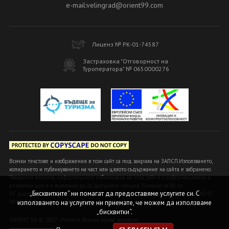
e-mail:velingrad@orient99.com
Лиценз № РК-01-74587
Застраховка "Отговорност на
Туроператора" № 0650000276
Всички текстове и изображения в този сайт са под закрила на ЗАПСП.Използването,
копирането и публикуването на част или цялото съдържание на сайта е забранено.
Уважаеми клиенти, информацията публикувана на този сайт е с информационна и
рекламна цел и е възможно да са допуснати грешки. Съгласно чл.80 от
„Бисквитките“ ни помагат да предоставяме услугите си. С
ЗТ достоверна и вярна се счита информацията, предоставена в офисите ОРИЕНТ
99 БГ ООД или на оторизираните ни агенти!
използването на услугите ни приемате, че можем да използваме
„бисквитки“.
ORIENT 99 © 2007 - Present. Всички права запазени